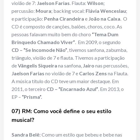
violão de 7:
Jaelson Farias
. Flauta:
Wilson
;
percussão:
Moura
; backing vocal:
Flávia Wenceslau
;
e participação:
Penha Cirandeira
e
João na Caixa
. O
CD é composto de canções, baiões, choros, coco. As
pessoas falavam muito bem do choro
“Tema Dum
Brinquedo Chamado Viver”
. Em 2009, o segundo
CD – “Se Incomode Não”
, tivemos sanfona, zabumba,
triângulo, violão de 7 e flauta. Tivemos a participação
de
Vângelis Siqueira
na sanfona,
Jairo
nas percussões,
Jaelson Farias
no violão de 7 e
Carlos Zens
na Flauta.
A música título do CD teve um maior destaque. Em
2011, o terceiro
CD – “Encarnado Azul”
. Em 2013, o
EP –
“Prisma”.
07) RM: Como você define o seu estilo
musical?
Sandra Belê:
Como um estilo que bebeu e bebe nas