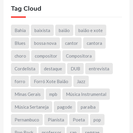
Tag Cloud
Bahia
baixista
baião
baião e xote
Blues
bossa nova
cantor
cantora
choro
compositor
Compositora
Cordelista
destaque
DUB
entrevista
forro
Forró Xote Baião
Jazz
Minas Gerais
mpb
Música Instrumental
Música Sertaneja
pagode
paraíba
Pernambuco
Pianista
Poeta
pop
Pop Rock
professor
rap
reggae