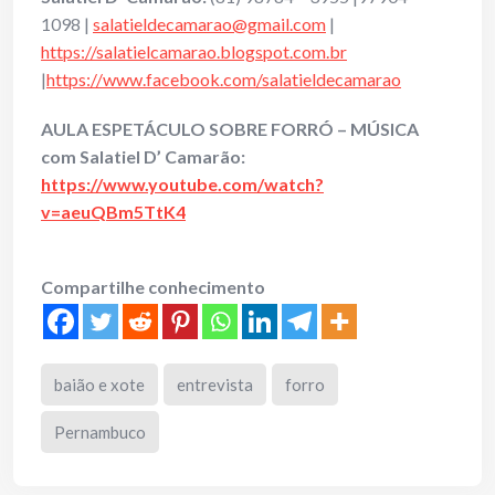
1098 |
salatieldecamarao@gmail.com
|
https://salatielcamarao.blogspot.com.br
|
https://www.facebook.com/salatieldecamarao
AULA ESPETÁCULO SOBRE FORRÓ – MÚSICA
com Salatiel D’ Camarão:
https://www.youtube.com/watch?
v=aeuQBm5TtK4
Compartilhe conhecimento
baião e xote
entrevista
forro
Pernambuco