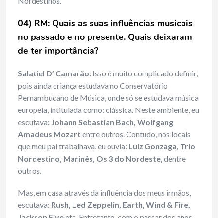
Nordestinos.
04) RM: Quais as suas influências musicais
no passado e no presente. Quais deixaram
de ter importância?
Salatiel D’ Camarão:
Isso é muito complicado definir,
pois ainda criança estudava no Conservatório
Pernambucano de Música, onde só se estudava música
europeia, intitulada como: clássica. Neste ambiente, eu
escutava
: Johann Sebastian Bach, Wolfgang
Amadeus Mozart
entre outros. Contudo, nos locais
que meu pai trabalhava, eu ouvia:
Luiz Gonzaga, Trio
Nordestino, Marinês, Os 3 do Nordeste,
dentre
outros.
Mas, em casa através da influência dos meus irmãos,
escutava:
Rush, Led Zeppelin, Earth, Wind & Fire,
Jackson Five
etc. Entretanto, com o passar dos anos,