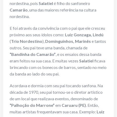
nordestina, pois
Salatiel
é filho do sanfoneiro
Camarão
, uma das maiores referência na cultura
nordestina.
E foi através da convivência com o pai que ele cresceu
próximo aos seus ídolos como:
Luiz Gonzaga, Lindú
(
Trio Nordestino
),
Dominguinhos, Marinês
e tantos
outros. Seu pai teve uma banda, chamada de
“Bandinha do Camarão”
, e os ensaios dessa banda
eram feitos na sua casa. E muitas vezes
Salatiel
ficava
brincando com os bonecos de barros, sentado no meio
da banda ao lado do seu pai.
Acordava e dormia com seu pai tocando sanfona. Na
década de 1970, seu pai tornou-se o diretor artístico
de um local que realizava eventos, denominado de
“Palhoção do Marrone”
em
Caruaru (PE)
. Então,
muitas artistas frequentavam sua casa. Exemplo:
Luiz