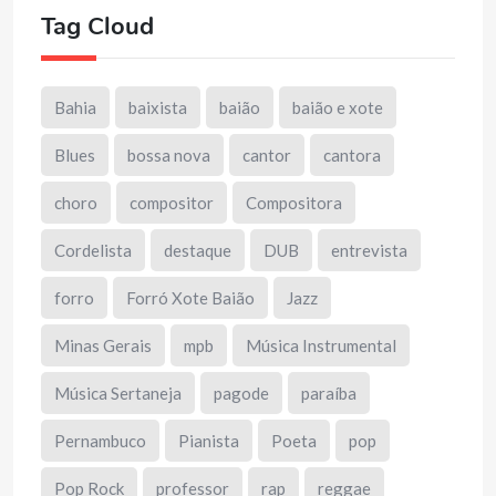
Tag Cloud
Bahia
baixista
baião
baião e xote
Blues
bossa nova
cantor
cantora
choro
compositor
Compositora
Cordelista
destaque
DUB
entrevista
forro
Forró Xote Baião
Jazz
Minas Gerais
mpb
Música Instrumental
Música Sertaneja
pagode
paraíba
Pernambuco
Pianista
Poeta
pop
Pop Rock
professor
rap
reggae