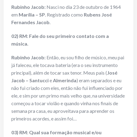
Rubinho Jacob:
Nasci no dia 23 de outubro de 1964
em
Marília
– SP
. Registrado como
Rubens José
Fernandes Jacob
.
02) RM: Fale do seu primeiro contato com a
música.
Rubinho Jacob:
Então, eu sou filho de músico, meu pai
já faleceu, ele tocava bateria (era o seu instrumento
principal), além de tocar sax tenor. Meus pais (
José
Jacob – Santucci
e
Almerinda
) eram separados e eu
não fui criado com eles, então não fui influenciado por
ele, e sim por um primo mais velho que, na universidade
começou a tocar violão e quando vinha nos finais de
semana pra casa, eu aproveitava para aprender os
primeiros acordes, e assim foi…
03) RM: Qual sua formação musical e/ou