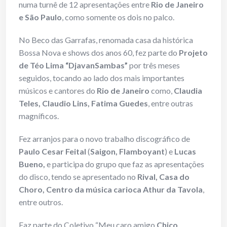
numa turnê de 12 apresentações entre
Rio de Janeiro
e São Paulo
, como somente os dois no palco.
No Beco das Garrafas, renomada casa da histórica
Bossa Nova e shows dos anos 60, fez parte do
Projeto
de Téo Lima “DjavanSambas”
por três meses
seguidos, tocando ao lado dos mais importantes
músicos e cantores do
Rio de Janeiro
como,
Claudia
Teles, Claudio Lins, Fatima Guedes
, entre outras
magníficos.
Fez arranjos para o novo trabalho discográfico de
Paulo Cesar Feital
(
Saigon, Flamboyant
) e
Lucas
Bueno,
e participa do grupo que faz as apresentações
do disco, tendo se apresentado no
Rival, Casa do
Choro, Centro da música carioca Athur da Tavola
,
entre outros.
Faz parte do Coletivo “Meu caro amigo
Chico