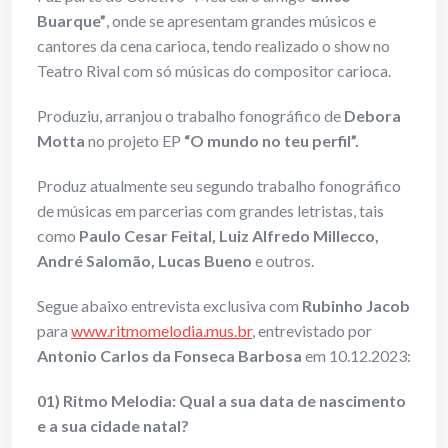
Buarque”
, onde se apresentam grandes músicos e
cantores da cena carioca, tendo realizado o show no
Teatro Rival com só músicas do compositor carioca.
Produziu, arranjou o trabalho fonográfico de
Debora
Motta
no projeto EP
“O mundo no teu perfil”.
Produz atualmente seu segundo trabalho fonográfico
de músicas em parcerias com grandes letristas, tais
como
Paulo Cesar Feital, Luiz Alfredo Millecco,
André Salomão, Lucas Bueno
e outros.
Segue abaixo entrevista exclusiva com
Rubinho Jacob
para
www.ritmomelodia.mus.br
, entrevistado por
Antonio Carlos da Fonseca Barbosa
em 10.12.2023:
01) Ritmo Melodia: Qual a sua data de nascimento
e a sua cidade natal?