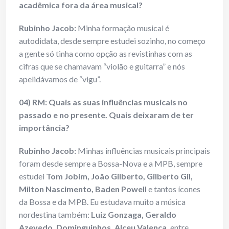
acadêmica fora da área musical?
Rubinho Jacob:
Minha formação musical é
autodidata, desde sempre estudei sozinho, no começo
a gente só tinha como opção as revistinhas com as
cifras que se chamavam “violão e guitarra” e nós
apelidávamos de “vigu”.
04) RM: Quais as suas influências musicais no
passado e no presente. Quais deixaram de ter
importância?
Rubinho Jacob:
Minhas influências musicais principais
foram desde sempre a Bossa-Nova e a MPB, sempre
estudei
Tom Jobim, João Gilberto, Gilberto Gil,
Milton Nascimento, Baden
Powell
e tantos ícones
da Bossa e da MPB. Eu estudava muito a música
nordestina também:
Luiz Gonzaga, Geraldo
Azevedo, Dominguinhos, Alceu Valença,
entre