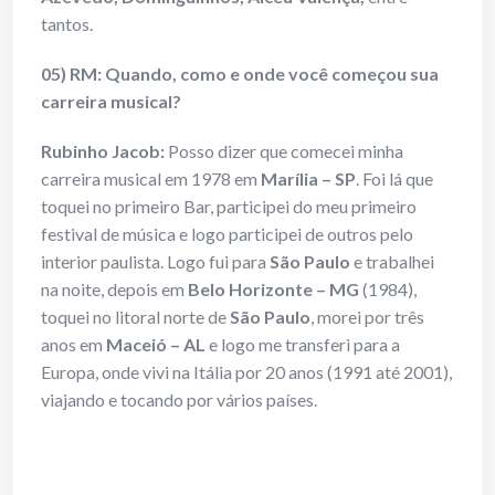
tantos.
05) RM: Quando, como e onde você começou sua
carreira musical?
Rubinho Jacob:
Posso dizer que comecei minha
carreira musical em 1978 em
Marília
– SP
. Foi lá que
toquei no primeiro Bar, participei do meu primeiro
festival de música e logo participei de outros pelo
interior paulista. Logo fui para
São Paulo
e trabalhei
na noite, depois em
Belo Horizonte – MG
(1984),
toquei no litoral norte de
São Paulo
, morei por três
anos em
Maceió – AL
e logo me transferi para a
Europa, onde vivi na Itália por 20 anos (1991 até 2001),
viajando e tocando por vários países.