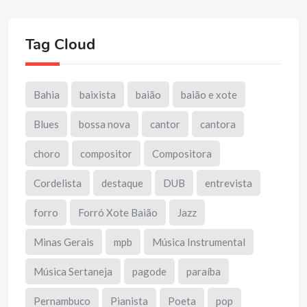
Tag Cloud
Bahia
baixista
baião
baião e xote
Blues
bossa nova
cantor
cantora
choro
compositor
Compositora
Cordelista
destaque
DUB
entrevista
forro
Forró Xote Baião
Jazz
Minas Gerais
mpb
Música Instrumental
Música Sertaneja
pagode
paraíba
Pernambuco
Pianista
Poeta
pop