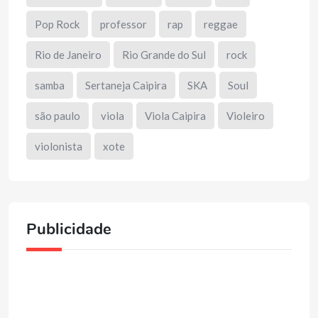
Pop Rock
professor
rap
reggae
Rio de Janeiro
Rio Grande do Sul
rock
samba
Sertaneja Caipira
SKA
Soul
são paulo
viola
Viola Caipira
Violeiro
violonista
xote
Publicidade