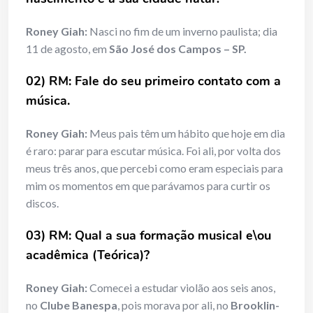
Roney Giah:
Nasci no fim de um inverno paulista; dia
11 de agosto, em
São José dos Campos – SP.
02) RM: Fale do seu primeiro contato com a
música.
Roney Giah:
Meus pais têm um hábito que hoje em dia
é raro: parar para escutar música. Foi ali, por volta dos
meus três anos, que percebi como eram especiais para
mim os momentos em que parávamos para curtir os
discos.
03) RM: Qual a sua formação musical e\ou
acadêmica (Teórica)?
Roney Giah:
Comecei a estudar violão aos seis anos,
no
Clube Banespa
, pois morava por ali, no
Brooklin-