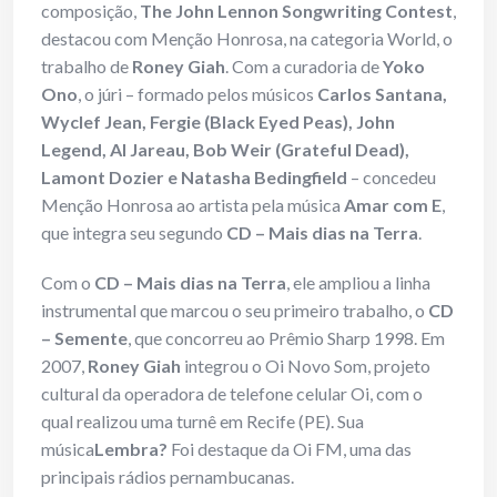
composição,
The John Lennon Songwriting Contest
,
destacou com Menção Honrosa, na categoria World, o
trabalho de
Roney Giah
. Com a curadoria de
Yoko
Ono
, o júri – formado pelos músicos
Carlos Santana,
Wyclef Jean, Fergie (Black Eyed Peas), John
Legend, Al Jareau, Bob Weir (Grateful Dead),
Lamont Dozier e Natasha Bedingfield
– concedeu
Menção Honrosa ao artista pela música
Amar com E
,
que integra seu segundo
CD –
Mais dias na Terra
.
Com o
CD – Mais dias na Terra
, ele ampliou a linha
instrumental que marcou o seu primeiro trabalho, o
CD
– Semente
, que concorreu ao Prêmio Sharp 1998. Em
2007,
Roney Giah
integrou o Oi Novo Som, projeto
cultural da operadora de telefone celular Oi, com o
qual realizou uma turnê em Recife (PE). Sua
música
Lembra?
Foi destaque da Oi FM, uma das
principais rádios pernambucanas.