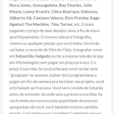
Nora Jones, Gonzaguinha, Ray Charles, John
Mayer, Lenny Kravitz, Chico Buarque, Debussy,
Gilberto Gil, Caetano Veloso, Elvis Presley, Rage
Against The Machine, Tina Turner,
etc.
E esses
pagaram o preço de seus desejos: anos a fio de luta e
aperfeiçoamento. O mesmo vale pra fotografia,
cinema ou qualquer paixão que você tenha. Você não
vai bater o recorde de 50m do Cielo, fotografar como
um
Sebastião Salgado
ou ter a mesma relevância que
um Michelangelo sem pagar um preço pra isso. E o
preço é sua vida. Se você acha que você vai dar uma
“googlada” no assunto, baixar dois programinhas e
pegar um fim de semana pra terminar seu projeto, você
está fadado ao fracasso. Você será comida de tubarão
antes de entender da onde veio a primeira mordida. Se
você mede seu sucesso pela quantidade de pessoas
que gostam de você, você também está no caminho
errado. Concentre-se na “prateleira”, pergunte-se se o