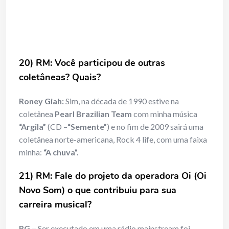
20) RM: Você participou de outras
coletâneas? Quais?
Roney Giah:
Sim, na década de 1990 estive na
coletânea
Pearl Brazilian Team
com minha música
“Argila”
(CD –
“Semente”
) e no fim de 2009 sairá uma
coletânea norte-americana, Rock 4 life, com uma faixa
minha:
“A chuva”.
21) RM: Fale do projeto da operadora Oi (Oi
Novo Som) o que contribuiu para sua
carreira musical?
RG –
Ser executado em uma rádio mainstream foi