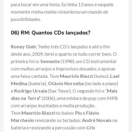
para tocar em uma festa. Eu tinha 13 anos e naquele
momento minha mente vislumbrou um mundo de
possibilidades.
06) RM: Quantos CDs lançados?
Roney Giah:
Tenho três CD’s lançados e até o fim
deste ano, 2009, terei o quarto se tudo correr bem. O
primeiro foi o:
Semente
(1998), um CD instrumental
com muitos arranjos e improvisos dosados, e apenas
uma faixa cantada. Teve
Maurício Biazzi
(baixo),
Lael
Medina
(bateria),
Otávio Noronha
(teclado e piano)
e
Rodrigo Ursaia
(Sax Tenor). O segundo foi o “
Mais
dias na Terra”
(2006), uma mistura de pop com MPB
com arranjos inusitados e muita produção.
Teve
Maurício Biazzi
no baixo;
Piu
e
Flávio
Marchesin
revezando os teclados;
André Novais
na
bateria e revezando a percussão com
Cris