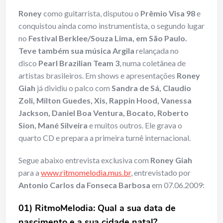
Roney
como guitarrista, disputou o
Prêmio Visa 98
e
conquistou ainda como instrumentista, o segundo lugar
no
Festival Berklee/Souza Lima, em São Paulo.
Teve também sua música Argila
relançada no
disco
Pearl Brazilian Team 3
, numa coletânea de
artistas brasileiros. Em shows e apresentações
Roney
Giah
já dividiu o palco com
Sandra de Sá, Claudio
Zoli, Milton Guedes, Xis, Rappin Hood, Vanessa
Jackson, Daniel Boa Ventura, Bocato, Roberto
Sion, Mané Silveira
e muitos outros. Ele grava o
quarto CD e prepara a primeira turnê internacional.
Segue abaixo entrevista exclusiva com
Roney Giah
para a
www.ritmomelodia.mus.br
, entrevistado por
Antonio Carlos da Fonseca Barbosa
em 07.06.2009:
01) RitmoMelodia: Qual a sua data de
nascimento e a sua cidade natal?