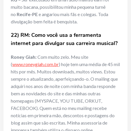
muito bacana, possibilitou minha pequena turnê
no
Recife-PE
e angariou mais fãs e colegas. Toda
divulgação bem feita é benquista.
22) RM: Como você usa a ferramenta
internet para divulgar sua carreira musical?
Roney Giah:
Com muito zelo. Meu site
(
www.roneygiah.com.br
) hoje tem uma média de 45 mil
hits por mês. Muitos downloads, muitos views. Estou
sempre o atualizando, aperfeiçoando-o. O mailing que
adquiri nos anos de noite com minha banda responde
bem as novidades do site e das minhas outras
homepages (MYSPACE, YOU TUBE, ORKUT,
FACEBOOK). Quem está no meu mailing recebe
notícias em primeira mão, descontos e postagens do
blog assim que são escritas. Minha assessoria de
imprensa também utiliza o disparo online