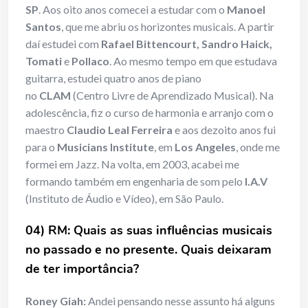
SP
. Aos oito anos comecei a estudar com o
Manoel
Santos
, que me abriu os horizontes musicais. A partir
daí estudei com
Rafael Bittencourt, Sandro Haick,
Tomati
e
Pollaco
. Ao mesmo tempo em que estudava
guitarra, estudei quatro anos de piano
no
CLAM
(Centro Livre de Aprendizado Musical). Na
adolescência, fiz o curso de harmonia e arranjo com o
maestro
Claudio Leal Ferreira
e aos dezoito anos fui
para o
Musicians Institute
, em
Los Angeles
, onde me
formei em Jazz. Na volta, em 2003, acabei me
formando também em engenharia de som pelo
I.A.V
(Instituto de Áudio e Vídeo), em São Paulo.
04) RM: Quais as suas influências musicais
no passado e no presente. Quais deixaram
de ter importância?
Roney Giah:
Andei pensando nesse assunto há alguns