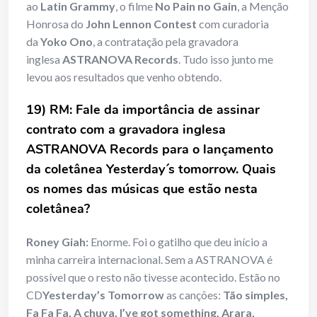
ao
Latin Grammy
, o filme
No Pain no Gain
, a Menção
Honrosa do
John Lennon Contest
com curadoria
da
Yoko Ono
, a contratação pela gravadora
inglesa
ASTRANOVA Records
. Tudo isso junto me
levou aos resultados que venho obtendo.
19) RM: Fale da importância de assinar
contrato com a gravadora inglesa
ASTRANOVA Records para o lançamento
da coletânea Yesterday´s tomorrow. Quais
os nomes das músicas que estão nesta
coletânea?
Roney Giah:
Enorme. Foi o gatilho que deu início a
minha carreira internacional. Sem a ASTRANOVA é
possível que o resto não tivesse acontecido. Estão no
CD
Yesterday’s Tomorrow
as canções:
Tão simples,
Fa Fa Fa, A chuva, I’ve got something, Arara,