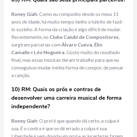
Roney Giah:
Como eu componho desde os meus 11
anos de idade, há muito tempo tenho o hábito de fazê-
lo sozinho. A forma da criação é algo difícil de mudar.
Recentemente, no
Clube Caiubi de Compositores
,
surgiram parcerias com
Álvaro Cueva, Élio
Camalle
e
Léo Nogueira
. Gosto muito do resultado
final, mas essas músicas deram trabalho para que eu
conseguisse mudar minha forma de compor, de pensar
a canção.
10) RM: Quais os prós e contras de
desenvolver uma carreira musical de forma
independente?
Roney Giah:
O prol é que quando dá certo, a culpa é
sua. É o contra é que se dê errado a culpa é sua.
Liberdade é sem dúvida um prol e as incertezas fazem