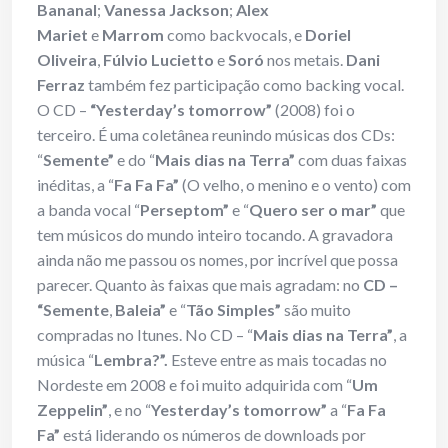
Bananal
;
Vanessa Jackson
;
Alex
Mariet
e
Marrom
como backvocals, e
Doriel
Oliveira
,
Fúlvio Lucietto
e
Soró
nos metais.
Dani
Ferraz
também fez participação como backing vocal.
O CD –
“Yesterday’s tomorrow”
(2008) foi o
terceiro. É uma coletânea reunindo músicas dos CDs:
“
Semente”
e do “
Mais dias na Terra”
com duas faixas
inéditas, a “
Fa Fa Fa”
(O velho, o menino e o vento) com
a banda vocal “
Perseptom”
e “
Quero ser o mar”
que
tem músicos do mundo inteiro tocando. A gravadora
ainda não me passou os nomes, por incrível que possa
parecer. Quanto às faixas que mais agradam: no
CD –
“Semente
,
Baleia”
e “
Tão Simples”
são muito
compradas no Itunes. No CD – “
Mais dias na Terra”
, a
música “
Lembra?”.
Esteve entre as mais tocadas no
Nordeste em 2008 e foi muito adquirida com “
Um
Zeppelin”
, e no “
Yesterday’s tomorrow”
a “
Fa Fa
Fa”
está liderando os números de downloads por