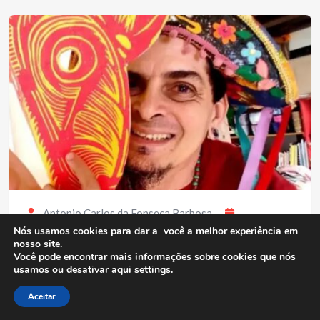
Antonio Carlos da Fonseca Barbosa
06/08/2026
(0)
Entrevistas
,
MPB
Nós usamos cookies para dar a você a melhor experiência em
nosso site.
Tony Azevedo
Você pode encontrar mais informações sobre cookies que nós
usamos ou desativar aqui
settings
.
Compartilhe conhecimento Tony Azevedo celebra a
Aceitar
cultura popular brasileira por meio da música, da