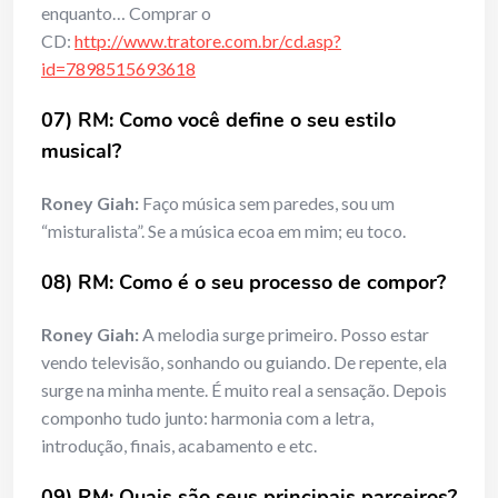
enquanto… Comprar o
CD:
http://www.tratore.com.br/cd.asp?
id=7898515693618
07) RM: Como você define o seu estilo
musical?
Roney Giah:
Faço música sem paredes, sou um
“misturalista”. Se a música ecoa em mim; eu toco.
08) RM: Como é o seu processo de compor?
Roney Giah:
A melodia surge primeiro. Posso estar
vendo televisão, sonhando ou guiando. De repente, ela
surge na minha mente. É muito real a sensação. Depois
componho tudo junto: harmonia com a letra,
introdução, finais, acabamento e etc.
09) RM: Quais são seus principais parceiros?