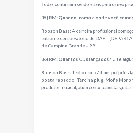
Todas continuam sendo vitais para o meu proc
05) RM: Quando, como e onde você começo
Robson Bass:
A carreira profissional começ
entrei no conservatório do DART (DEPAR
de Campina Grande – PB.
06) RM: Quantos CDs lançados? Cite algun
Robson Bass:
Tenho cinco álbuns próprios l
poeta rapsodo, Tercina plug, Mofis Morph
produtor musical, atuei como baixista, guitarri