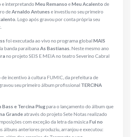
o e interpretando
Meu Remanso
e
Meu Acalento
de
iro de
Arnaldo Antunes
e investiu no seu primeiro
alento
. Logo após gravou por conta própria seu
.
ss
foi executada ao vivo no programa global
MAIS
ela banda paraibana
As Bastianas
. Neste mesmo ano
ira
no projeto SEIS E MEIA no teatro Severino Cabral
de incentivo à cultura FUMIC, da prefeitura de
gravou seu primeiro álbum profissional
TERCINA
 Bass e Tercina Plug
para o lançamento do álbum que
na Grande
através do projeto Sete Notas realizado
omposições com exceção da letra da música
Fui no
 álbuns anteriores produziu, arranjou e executou:
im, além dos arranjos de Trompete e voz.