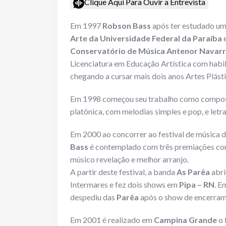
Clique Aqui Para Ouvir a Entrevista
Em 1997
Robson Bass
após ter estudado um 
Arte da Universidade Federal da Paraíba
Conservatório de Música Antenor Navar
Licenciatura em Educação Artística com habil
chegando a cursar mais dois anos Artes Plásti
Em 1998 começou seu trabalho como composi
platônica, com melodias simples e pop, e letr
Em 2000 ao concorrer ao festival de música 
Bass
é contemplado com três premiações co
músico revelação e melhor arranjo.
A partir deste festival, a banda
As Parêa
abri
Intermares e fez dois shows em
Pipa – RN
. E
despediu das
Parêa
após o show de encerram
Em 2001 é realizado em
Campina Grande
o 