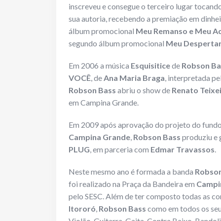
inscreveu e consegue o terceiro lugar tocand
sua autoria, recebendo a premiação em dinhe
álbum promocional
Meu Remanso e Meu Ac
segundo álbum promocional
Meu Despertar
Em 2006 a música
Esquisitice
de
Robson Ba
VOCÊ
, de
Ana Maria Braga
, interpretada p
Robson Bass
abriu o show de
Renato Teixe
em Campina Grande.
Em 2009 após aprovação do projeto do fundo 
Campina Grande
,
Robson Bass
produziu e 
PLUG
, em parceria com
Edmar Travassos
.
Neste mesmo ano é formada a banda
Robson
foi realizado na Praça da Bandeira em
Campi
pelo SESC. Além de ter composto todas as c
Itororó
,
Robson Bass
como em todos os seus
Violão, Guitarra, Gaita, Contra Baixo, Bandol