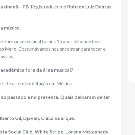
uxinanã – PB
. Registrado como
Robson Luiz Dantas
 a música.
rformance musical foi aos 15 anos de idade (em
co Nero
. Costumávamos nos encontrar para tocar e,
úsicas.
 acadêmica fora da área musical?
tística com habilitação em Música.
s no passado e no presente. Quais deixaram de ter
lberto Gil, Djavan, Chico Buarque
.
ista Social Club, White Stripe, Lorena Mckennedy
.