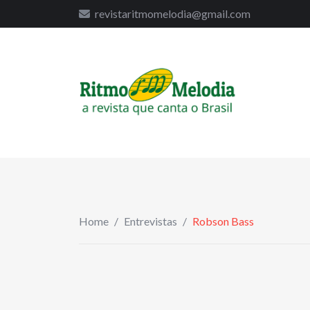
to
revistaritmomelodia@gmail.com
content
Home
/
Entrevistas
/
Robson Bass