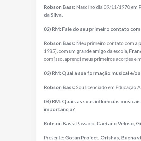
Robson Bass:
Nasci no dia 09/11/1970 em
P
da Silva.
02) RM: Fale do seu primeiro contato com
Robson Bass:
Meu primeiro contato com a pe
1985), com um grande amigo da escola,
Fran
com isso, aprendi meus primeiros acordes e m
03) RM: Qual a sua formação musical e/ou
Robson Bass:
Sou licenciado em Educação Ar
04) RM: Quais as suas influências musicai
importância?
Robson Bass:
Passado:
Caetano Veloso, Gi
Presente:
Gotan Project, Orishas, Buena v