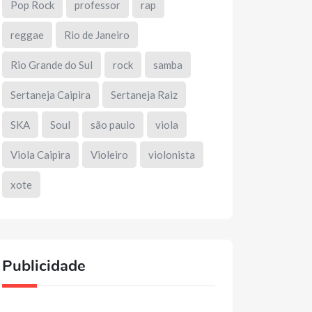
Pop Rock
professor
rap
reggae
Rio de Janeiro
Rio Grande do Sul
rock
samba
Sertaneja Caipira
Sertaneja Raiz
SKA
Soul
são paulo
viola
Viola Caipira
Violeiro
violonista
xote
Publicidade