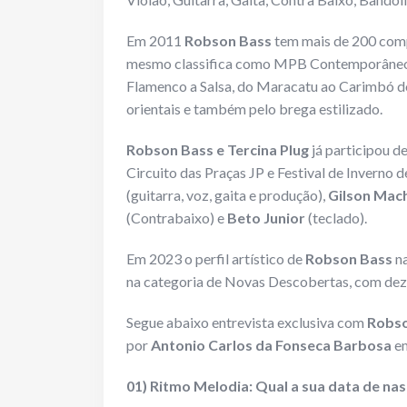
Em 2011
Robson Bass
tem mais de 200 compo
mesmo classifica como MPB Contemporâneo e
Flamenco a Salsa, do Maracatu ao Carimbó do
orientais e também pelo brega estilizado.
Robson Bass e Tercina Plug
já participou d
Circuito das Praças JP e Festival de Inverno
(guitarra, voz, gaita e produção),
Gilson Mac
(Contrabaixo) e
Beto Junior
(teclado).
Em 2023 o perfil artístico de
Robson Bass
na
na categoria de Novas Descobertas, com deze
Segue abaixo entrevista exclusiva com
Robso
por
Antonio Carlos da Fonseca Barbosa
em
01) Ritmo Melodia: Qual a sua data de nas