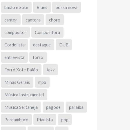
baião e xote
Blues
bossa nova
cantor
cantora
choro
compositor
Compositora
Cordelista
destaque
DUB
entrevista
forro
Forró Xote Baião
Jazz
Minas Gerais
mpb
Música Instrumental
Música Sertaneja
pagode
paraíba
Pernambuco
Pianista
pop