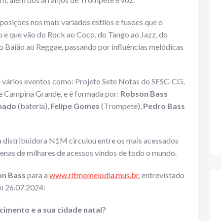
sições nos mais variados estilos e fusões que o
 que vão do Rock ao Coco, do Tango ao Jazz, do
 Baião ao Reggae, passando por influências melódicas
e vários eventos como: Projeto Sete Notas do SESC-CG,
 de Campina Grande, e é formada por:
Robson Bass
hado
(bateria),
Felipe Gomes
(Trompete),
Pedro Bass
 distribuidora N1M circulou entre os mais acessados
nas de milhares de acessos vindos de todo o mundo.
n Bass
para a
www.ritmomelodia.mus.br
, entrevistado
 26.07.2024:
cimento e a sua cidade natal?