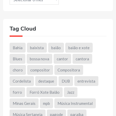
Tag Cloud
Bahia
baixista
baião
baião e xote
Blues
bossa nova
cantor
cantora
choro
compositor
Compositora
Cordelista
destaque
DUB
entrevista
forro
Forró Xote Baião
Jazz
Minas Gerais
mpb
Música Instrumental
Música Sertaneja
pagode
paraíba