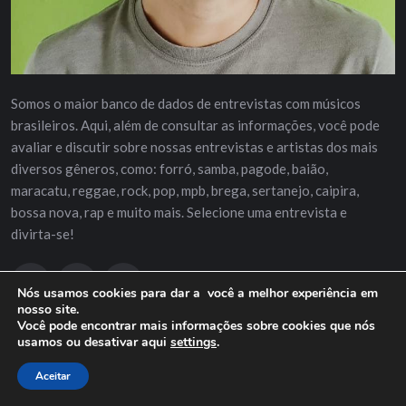
Somos o maior banco de dados de entrevistas com músicos
brasileiros. Aqui, além de consultar as informações, você pode
avaliar e discutir sobre nossas entrevistas e artistas dos mais
diversos gêneros, como: forró, samba, pagode, baião,
maracatu, reggae, rock, pop, mpb, brega, sertanejo, caipira,
bossa nova, rap e muito mais. Selecione uma entrevista e
divirta-se!
Nós usamos cookies para dar a você a melhor experiência em
nosso site.
Você pode encontrar mais informações sobre cookies que nós
usamos ou desativar aqui
settings
.
APOIE A REVISTA
Aceitar
Doação por PIX para apoiar o trabalho da RitmoMelodia