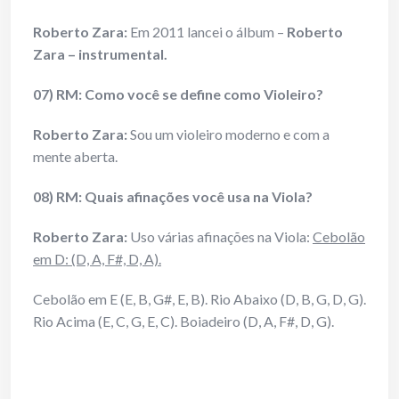
Roberto Zara:
Em 2011 lancei o álbum –
Roberto
Zara – instrumental.
07) RM: Como você se define como Violeiro?
Roberto Zara:
Sou um violeiro moderno e com a
mente aberta.
08) RM: Quais afinações você usa na Viola?
Roberto Zara:
Uso várias afinações na Viola:
Cebolão
em D: (D, A, F#, D, A).
Cebolão em E (E, B, G#, E, B). Rio Abaixo (D, B, G, D, G).
Rio Acima (E, C, G, E, C). Boiadeiro (D, A, F#, D, G).