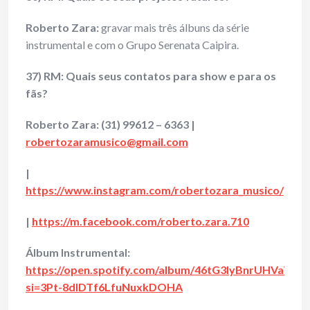
Roberto Zara:
gravar mais três álbuns da série
instrumental e com o Grupo Serenata Caipira.
37) RM: Quais seus contatos para show e para os
fãs?
Roberto Zara:
(31) 99612 – 6363 |
robertozaramusico@gmail.com
|
https://www.instagram.com/robertozara_musico/
|
https://m.facebook.com/roberto.zara.710
Álbum Instrumental:
https://open.spotify.com/album/46tG3lyBnrUHVaW
si=3Pt-8dIDTf6LfuNuxkDOHA