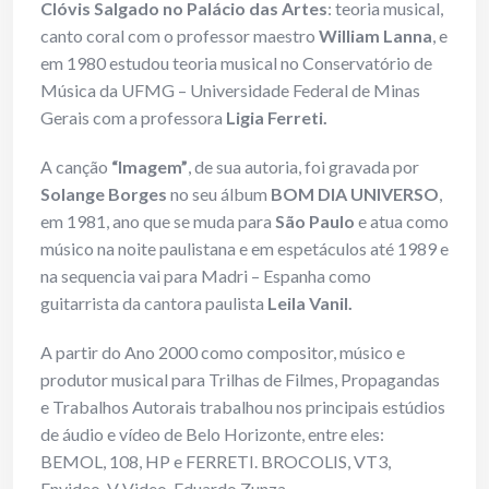
Clóvis Salgado no Palácio das Artes
: teoria musical,
canto coral com o professor maestro
William Lanna
, e
em 1980 estudou teoria musical no Conservatório de
Música da UFMG – Universidade Federal de Minas
Gerais com a professora
Ligia Ferreti.
A canção
“Imagem”
, de sua autoria, foi gravada por
Solange Borges
no seu álbum
BOM DIA UNIVERSO
,
em 1981, ano que se muda para
São Paulo
e atua como
músico na noite paulistana e em espetáculos até 1989 e
na sequencia vai para Madri – Espanha como
guitarrista da cantora paulista
Leila Vanil.
A partir do Ano 2000 como compositor, músico e
produtor musical para Trilhas de Filmes, Propagandas
e Trabalhos Autorais trabalhou nos principais estúdios
de áudio e vídeo de Belo Horizonte, entre eles:
BEMOL, 108, HP e FERRETI. BROCOLIS, VT3,
Envideo, V Video, Eduardo Zunza.