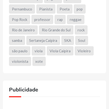
Pernambuco
Pianista
Poeta
pop
Pop Rock
professor
rap
reggae
Rio de Janeiro
Rio Grande do Sul
rock
samba
Sertaneja Caipira
SKA
Soul
são paulo
viola
Viola Caipira
Violeiro
violonista
xote
Publicidade