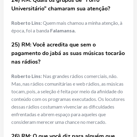
24) RM:
Quais os grupos de “Forró
Universitário” chamaram sua atenção?
Roberto Lins:
Quem mais chamou a minha atenção, à
época, foi a banda
Falamansa.
25) RM:
Você acredita que sem o
pagamento do jabá as suas músicas tocarão
nas rádios?
Roberto Lins:
Nas grandes rádios comerciais, não.
Mas, nas rádios comunitárias e web rádios, as músicas
tocam, pois, a seleção é feita por meio da afinidade do
conteúdo com os programas executados. Os locutores
dessas rádios costumam vivenciar as dificuldades
enfrentadas e abrem espaço para aqueles que
consideram merecer uma chance no mercado.
26) RM:
O que você diz para alguém que