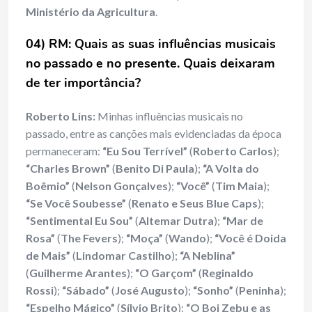
Ministério da Agricultura
.
04) RM: Quais as suas influências musicais
no passado e no presente. Quais deixaram
de ter importância?
Roberto Lins:
Minhas influências musicais no
passado, entre as canções mais evidenciadas da época
permaneceram:
“Eu Sou Terrível”
(
Roberto Carlos
);
“Charles Brown”
(
Benito Di Paula
);
“A Volta do
Boêmio”
(
Nelson Gonçalves
);
“Você”
(
Tim Maia
);
“Se Você Soubesse”
(
Renato e Seus Blue Caps
);
“Sentimental Eu Sou”
(
Altemar Dutra
);
“Mar de
Rosa”
(
The Fevers
);
“Moça”
(
Wando
);
“Você é Doida
de Mais”
(
Lindomar Castilho
);
“A Neblina”
(
Guilherme Arantes
);
“O Garçom”
(
Reginaldo
Rossi
);
“Sábado”
(
José Augusto
);
“Sonho”
(
Peninha
);
“Espelho Mágico”
(
Sílvio Brito
);
“O Boi Zebu e as