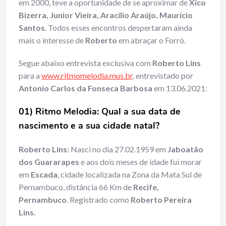
em 2000, teve a oportunidade de se aproximar de
Xico
Bizerra, Junior Vieira, Aracílio Araújo, Maurício
Santos
. Todos esses encontros despertaram ainda
mais o interesse de
Roberto
em abraçar o Forró.
Segue abaixo entrevista exclusiva com
Roberto Lins
para a
www.ritmomelodia.mus.br
, entrevistado por
Antonio Carlos da Fonseca Barbosa
em 13.06.2021:
01) Ritmo Melodia: Qual a sua data de
nascimento e a sua cidade natal?
Roberto Lins:
Nasci no dia 27.02.1959 em
Jaboatão
dos Guararapes
e aos dois meses de idade fui morar
em
Escada
, cidade localizada na Zona da Mata Sul de
Pernambuco, distância 66 Km de
Recife,
Pernambuco
. Registrado como
Roberto Pereira
Lins.