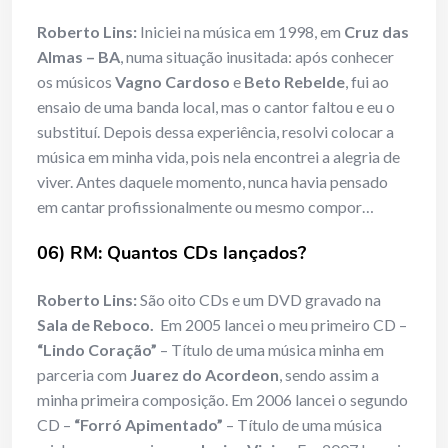
Roberto Lins:
Iniciei na música em 1998, em
Cruz das
Almas – BA
, numa situação inusitada: após conhecer
os músicos
Vagno Cardoso
e
Beto Rebelde
, fui ao
ensaio de uma banda local, mas o cantor faltou e eu o
substituí. Depois dessa experiência, resolvi colocar a
música em minha vida, pois nela encontrei a alegria de
viver. Antes daquele momento, nunca havia pensado
em cantar profissionalmente ou mesmo compor…
06) RM: Quantos CDs lançados?
Roberto Lins:
São oito CDs e um DVD gravado na
Sala de Reboco.
Em 2005 lancei o meu primeiro CD –
“Lindo Coração”
– Título de uma música minha em
parceria com
Juarez do Acordeon
, sendo assim a
minha primeira composição. Em 2006 lancei o segundo
CD –
“Forró Apimentado”
– Título de uma música