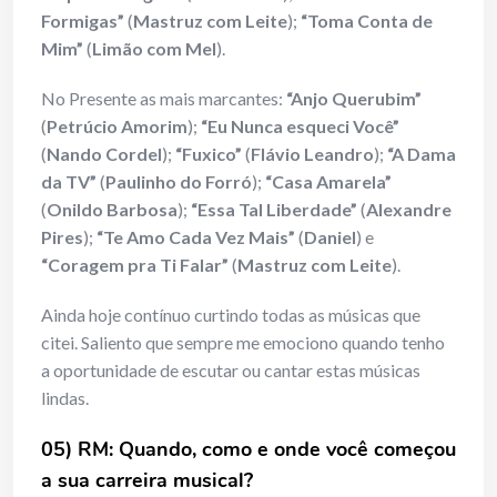
Formigas”
(
Mastruz com Leite
);
“Toma Conta de
Mim”
(
Limão com Mel
).
No Presente as mais marcantes:
“Anjo Querubim”
(
Petrúcio Amorim
);
“Eu Nunca esqueci Você”
(
Nando Cordel
);
“Fuxico”
(
Flávio Leandro
);
“A Dama
da TV”
(
Paulinho do Forró
);
“Casa Amarela”
(
Onildo Barbosa
);
“Essa Tal Liberdade”
(
Alexandre
Pires
);
“Te Amo Cada Vez Mais”
(
Daniel
) e
“Coragem pra Ti Falar”
(
Mastruz com Leite
).
Ainda hoje contínuo curtindo todas as músicas que
citei. Saliento que sempre me emociono quando tenho
a oportunidade de escutar ou cantar estas músicas
lindas.
05) RM: Quando, como e onde você começou
a sua carreira musical?