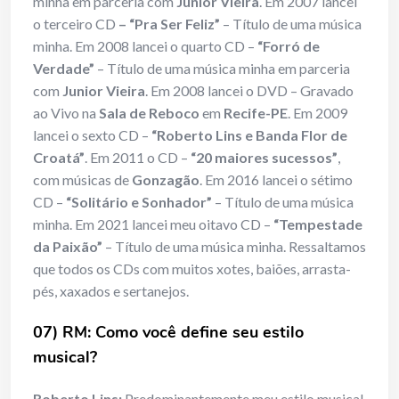
minha em parceria com
Junior Vieira
. Em 2007 lancei
o terceiro CD
– “Pra Ser Feliz”
– Título de uma música
minha. Em 2008 lancei o quarto CD –
“Forró de
Verdade”
– Título de uma música minha em parceria
com
Junior Vieira
. Em 2008 lancei o DVD – Gravado
ao Vivo na
Sala de Reboco
em
Recife-PE
. Em 2009
lancei o sexto CD –
“Roberto Lins e Banda Flor de
Croatá”
. Em 2011 o CD –
“20 maiores sucessos”
,
com músicas de
Gonzagão
. Em 2016 lancei o sétimo
CD –
“Solitário e Sonhador”
– Título de uma música
minha. Em 2021 lancei meu oitavo CD –
“Tempestade
da Paixão”
– Título de uma música minha. Ressaltamos
que todos os CDs com muitos xotes, baiões, arrasta-
pés, xaxados e sertanejos.
07) RM: Como você define seu estilo
musical?
Roberto Lins:
Predominantemente meu estilo musical