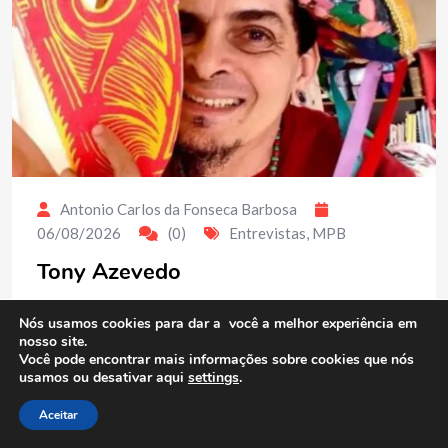
Antonio Carlos da Fonseca Barbosa
06/08/2026
(0)
Entrevistas
,
MPB
Tony Azevedo
Compartilhe conhecimento Tony Azevedo celebra a
Nós usamos cookies para dar a você a melhor experiência em
cultura popular brasileira por meio da música, da
nosso site.
Você pode encontrar mais informações sobre cookies que nós
pesquisa e da tradição com mais de quatro décadas de
usamos ou desativar aqui
settings
.
dedicação à cultura popular brasileira, o músico,
compositor, pesquisador e produtor cultural. Tony
Aceitar
Azevedo construiu uma…