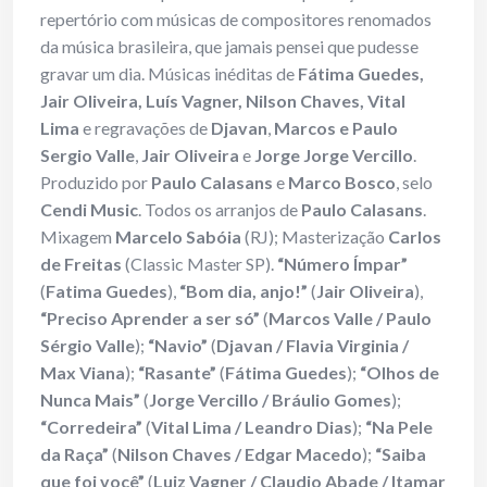
repertório com músicas de compositores renomados
da música brasileira, que jamais pensei que pudesse
gravar um dia. Músicas inéditas de
Fátima Guedes,
Jair Oliveira, Luís Vagner, Nilson Chaves, Vital
Lima
e regravações de
Djavan
,
Marcos e Paulo
Sergio Valle
,
Jair Oliveira
e
Jorge Jorge Vercillo
.
Produzido por
Paulo Calasans
e
Marco Bosco
, selo
Cendi Music
. Todos os arranjos de
Paulo Calasans
.
Mixagem
Marcelo Sabóia
(RJ); Masterização
Carlos
de Freitas
(Classic Master SP).
“Número Ímpar”
(
Fatima Guedes
),
“Bom dia, anjo!”
(
Jair Oliveira
),
“Preciso Aprender a ser só”
(
Marcos Valle / Paulo
Sérgio Valle
);
“Navio”
(
Djavan / Flavia Virginia /
Max Viana
);
“Rasante”
(
Fátima Guedes
);
“Olhos de
Nunca Mais”
(
Jorge Vercillo / Bráulio Gomes
);
“Corredeira”
(
Vital Lima / Leandro Dias
);
“Na Pele
da Raça”
(
Nilson Chaves / Edgar Macedo
);
“Saiba
que foi você”
(
Luiz Vagner / Claudio Abade / Itamar