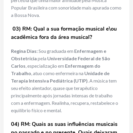
percebia que tinha maior afinidade pela Música
Popular Brasileira com sonoridade mais apurada como
a Bossa Nova.
03) RM: Qual a sua formação musical e\ou
acadêmica fora da área musical?
Regina Dias:
Sou graduada em
Enfermagem e
Obstetrícia
pela
Universidade Federal de São
Carlos
, especialização em
Enfermagem do
Trabalho
, atuo como enfermeira na
Unidade de
Terapia Intensiva Pediátrica (UTIP)
. A música tem
seu efeito alentador, quase que terapêutico
principalmente após jornadas intensas de trabalho
com a enfermagem. Realinha, recupera, restabelece o
equilíbrio físico e mental.
04) RM: Quais as suas influências musicais
no passado e no presente. Quais deixaram