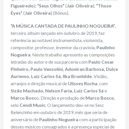
Figueiredo
);
“Seus Olhos”
(
Jair Oliveira
);
“Those
Eyes”
(
Jair Oliveira
) (Bônus).
“A MÚSICA CANTADA DE PAULINHO NOGUEIRA”
,
terceiro álbum lançado em outubro de 2019, faz
referência ao notável instrumentista, violonista,
compositor, professor, inventor da craviola,
Paulinho
Nogueira
. Neste trabalho apresento as composições
letradas do autor e de sua parceria com
Paulo Cesar
Pinheiro, Paulo Vanzolini, Adoniran Barbosa, Dulce
Auriemo, Luiz Carlos Sá, Ilka Brunhilde
. Violão,
arranjos e direção musical de
Ulisses Rocha
, com
Sizão Machado, Nelson Faria, Luiz Carlos Sá
e
Marco Bosc
o. Direção e produção de
Marco Bosco
,
selo
Cendi Music
. O lançamento deu-se no Sesc
Belenzinho em outubro de 2019, mês que seria de
aniversário de
Paulinho Nogueira
com a participação
desses músicos consagrados e a presença especial de