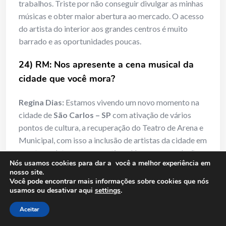
trabalhos. Triste por não conseguir divulgar as minhas
músicas e obter maior abertura ao mercado. O acesso
do artista do interior aos grandes centros é muito
barrado e as oportunidades poucas.
24) RM: Nos apresente a cena musical da
cidade que você mora?
Regina Dias:
Estamos vivendo um novo momento na
cidade de
São Carlos – SP
com ativação de vários
pontos de cultura, a recuperação do Teatro de Arena e
Municipal, com isso a inclusão de artistas da cidade em
eventos e datas comemorativas. Houve uma redução
Nós usamos cookies para dar a você a melhor experiência em
de Bares e Restaurantes com música ao vivo nesses
nosso site.
últimos anos, mas que parece querer melhorar com o
Você pode encontrar mais informações sobre cookies que nós
usamos ou desativar aqui
settings
.
surgimento de algumas casas noturnas com estilos
mais específicos, como blues, jazz, rock. Antigamente
Aceitar
imperava o circuito cultural universitário, rico em