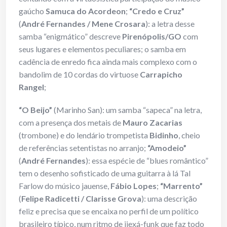
gaúcho
Samuca do Acordeon
;
“Credo e Cruz”
(
André Fernandes / Mene Crosara
): a letra desse
samba “enigmático” descreve
Pirenópolis/GO
com
seus lugares e elementos peculiares; o samba em
cadência de enredo fica ainda mais complexo com o
bandolim de 10 cordas do virtuose
Carrapicho
Rangel
;
“O Beijo”
(Marinho San): um samba “sapeca” na letra,
com a presença dos metais de
Mauro Zacarias
(trombone) e do lendário trompetista
Bidinho
, cheio
de referências setentistas no arranjo;
“Amodeio”
(
André Fernandes
): essa espécie de “blues romântico”
tem o desenho sofisticado de uma guitarra à lá Tal
Farlow do músico jauense,
Fábio Lopes
;
“Marrento”
(
Felipe Radicetti / Clarisse Grova
): uma descrição
feliz e precisa que se encaixa no perfil de um político
brasileiro típico, num ritmo de ijexá-funk que faz todo