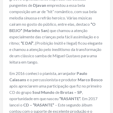
pungentes de
Djavan
emprestou a essa bela
composição um ar de “hit” romântico, com sua bela
melodia sinuosa e refrão heroico. Várias músicas
caíram no gosto do público, entre elas, destaco
“O
BEIJO”
(
Marinho San
) que chamou a atenção
especialmente das crianças pela fácil assimilação e o
ritmo;
“E DAÍ”
, (Proibição Inútil e Ilegal) ficou elegante
e chamou a atenção pelo ineditismo da transformação
de um clássico samba de Miguel Gustavo para uma
leitura em tango.
Em 2016 conheci o pianista, arranjador
Paulo
Calasans
e o percussionista e produtor
Marco Bosco
após apreciarem uma participação que fiz no primeiro
CD do grupo
Soul Mundo
de
Brotas – SP
,
oportunidade em que nasceu
“RASANTE”.
Em 2017
lancei o
CD – “RASANTE”
– Este segundo álbum
contou com o suporte de excelente produção e o