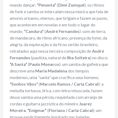
mundo dançar;
“Pimenta”
(
Dimi Zumquê
): os ritmos
de funk e samba se intercalam nessa música que fala de
amores urbanos, eternos, que brigam e fazem as pazes,
que acontecem em novelas e em todo o lugar do
mundo;
“Candura”
(
André Fernandes
): som de terra,
de mandacaru, de ritmo africano; presença da fome, da
alegria, da exploração e da fé no sertão brasileiro,
retratados aqui nessa terceira composição de
André
Fernandes
(paulista, natural de
Ilha Solteira
) no disco;
“A Santa”
(
Paulo Monarco
): um samba de gafieira que
descreve uma
Maria Madalena
dos tempos
modernos, uma “santa” que crucifica seus homens;
“Sonhos Vãos”
(
Marcelo Ramos / Carla Cabral
): a
melodia tortuosa, lírica, com letra rebuscada, fazem
desse samba uma pérola, requintada com arranjo de
cordas e guitarra jazzística do mineiro
Juarez
Moreira
.
“Enigmar”
(
Floriano / Carla Cabral
): um
groove explicitamente inspirado nas baladas