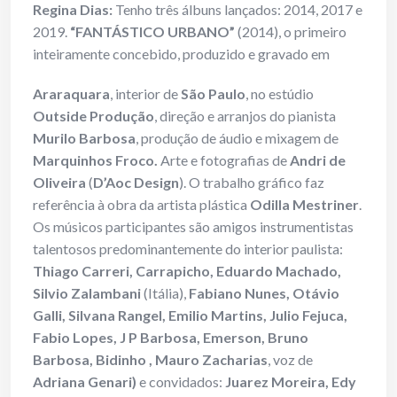
Regina Dias:
Tenho três álbuns lançados: 2014, 2017 e
2019.
“FANTÁSTICO URBANO”
(2014), o primeiro
inteiramente concebido, produzido e gravado em
Araraquara
, interior de
São Paulo
, no estúdio
Outside Produção
, direção e arranjos do pianista
Murilo Barbosa
, produção de áudio e mixagem de
Marquinhos Froco.
Arte e fotografias de
Andri de
Oliveira
(
D’Aoc Design
). O trabalho gráfico faz
referência à obra da artista plástica
Odilla Mestriner
.
Os músicos participantes são amigos instrumentistas
talentosos predominantemente do interior paulista:
Thiago Carreri, Carrapicho, Eduardo Machado,
Silvio Zalambani
(Itália),
Fabiano Nunes, Otávio
Galli, Silvana Rangel, Emilio Martins, Julio Fejuca,
Fabio Lopes, J P Barbosa, Emerson, Bruno
Barbosa, Bidinho , Mauro Zacharias
, voz de
Adriana Genari)
e convidados:
Juarez Moreira, Edy