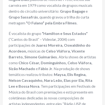
carreira em 1979 como vocalista de grupos musicais
dentro do circuito universitário:
Grupo Bagage
e
Grupo Sassafrás
, quando gravou a trilha do curta
metragem
“O Fulano” pela
Embra Filmes
.
É vocalista do grupo
“Hamilton e Seus Estados”
(“Cantos do Brasil” – Videolar, 2004) com
participações de
Juarez Moreira, Oswaldinho do
Acordeon,
músicas de
Celso Viáfora, Vicente
Barreto, Simone Guimarães.
Abriu shows de artistas
como
Chico César, Dominguinhos, Celso Viáfora,
Sizão Machado
e
Fábio Jr
. Na produção de shows
temáticos realizou tributos:
Maysa, Elis Regina,
Nelson Cavaquinho, Nara Leão, Elas por Ela, Rita
Lee e Bossa Nova
. Tem participações em Festivais de
Música do Brasil com premiações e está presente em
coletâneas dedicadas às novas composições de
artistas independentes, entre eles “Rádio USP de