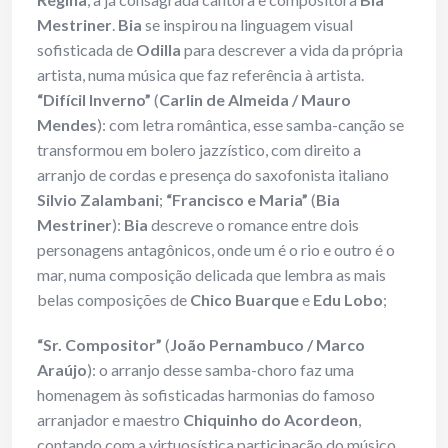
Mestriner
.
Bia
se inspirou na linguagem visual
sofisticada de
Odilla
para descrever a vida da própria
artista, numa música que faz referência à artista.
“Difícil Inverno”
(
Carlin de Almeida / Mauro
Mendes
): com letra romântica, esse samba-canção se
transformou em bolero jazzístico, com direito a
arranjo de cordas e presença do saxofonista italiano
Silvio Zalambani
;
“Francisco e Maria”
(
Bia
Mestriner
):
Bia
descreve o romance entre dois
personagens antagônicos, onde um é o rio e outro é o
mar, numa composição delicada que lembra as mais
belas composições de
Chico Buarque
e
Edu Lobo
;
“Sr. Compositor”
(
João Pernambuco / Marco
Araújo
): o arranjo desse samba-choro faz uma
homenagem às sofisticadas harmonias do famoso
arranjador e maestro
Chiquinho do Acordeon
,
contando com a virtuosística participação do músico