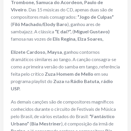
Trombone, Samuca do Acordeon, Paulo de
Viveiro
. Das 15 músicas do CD, apenas duas são de
compositores mais consagrados:
“Jogo de Culpas”
(
Filó Machado/Elody Baro
), ganhou ares de
sambajazz. A clássica
“E daí?”,
(
Miguel Gustavo)
famosa nas vozes de
Elis Regina,
Elza Soares,
Elizete Cardoso, Maysa
, ganhou contornos
dramáticos similares ao tango. A canção consagra-se
como a primeira versão do samba em tango, referência
feita pelo crítico
Zuza Homem de Mello
em seu
programa playlist do
Zuza
na
Rádio Batuta, rádio
USP.
As demais canções são de compositores magníficos
conhecidos durante o circuito de Festivais de Música
pelo Brasil, de vários estados do Brasil:
“Fantástico
Urbano”
(
Bia Mestriner
), é composição da irmã de
Regina
, a já consagrada cantora e compositora
Bia