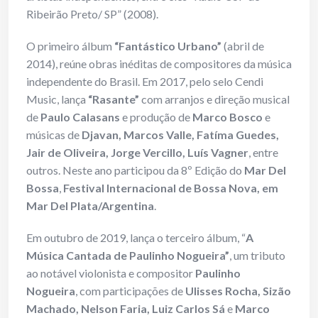
Ribeirão Preto/ SP” (2008).
O primeiro álbum
“Fantástico Urbano”
(abril de
2014), reúne obras inéditas de compositores da música
independente do Brasil. Em 2017, pelo selo Cendi
Music, lança
“Rasante”
com arranjos e direção musical
de
Paulo Calasans
e produção de
Marco Bosco
e
músicas de
Djavan, Marcos Valle, Fatíma Guedes,
Jair de Oliveira, Jorge Vercillo, Luís Vagner
, entre
outros. Neste ano participou da 8º Edição do
Mar Del
Bossa
,
Festival Internacional de Bossa Nova, em
Mar Del Plata/Argentina
.
Em outubro de 2019, lança o terceiro álbum, “
A
Música Cantada de Paulinho Nogueira”
, um tributo
ao notável violonista e compositor
Paulinho
Nogueira
, com participações de
Ulisses Rocha, Sizão
Machado, Nelson Faria, Luiz Carlos Sá
e
Marco