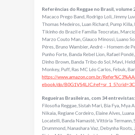
Referências do Reggae no Brasil, volume 
Macaco Prego Band, Rodrigo Loli, Jimmy Luv, 
Thomas Medeiros, Luan Richard, Pump Killa, M
Tikinho do Brazil e Família Teocratas, Marci
Marzo Couto Man, Glauco Minossi, Luano Soa
Péres, Bruno Wambier, André – Homem de Pe
Punho Forte, Banda Rebel Lion, Rafael Pondé, 
Dinho Brown, Banda Tribo do Sol, Mavi, Hel
Monkey, Puff, Ras MC Léo Carlos, Febuk, Ba
https://www.amazon.com.br/Refer%C3%AAn
ebook/dp/B0G1VS4LJC/ref=sr_1_5?crid=3
Regueiras Brasileiras, com 34 entrevistas
Filosofia Reggae, Sistah Mari, Bia Fya, Mya 
Nikaia, Regiane Cordeiro, Elaine Alves, Luana F
Locatelli, Banda Namastê, Vittória Termann, 
Drummond, Nanashara Vaz, Debynha Roots, Jôh