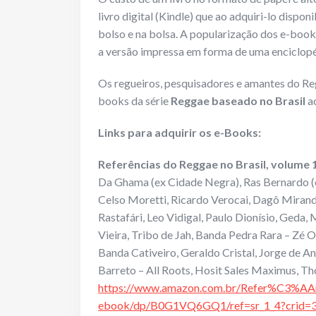
livro digital (Kindle) que ao adquiri-lo disp
bolso e na bolsa. A popularização dos e-book
a versão impressa em forma de uma enciclopé
Os regueiros, pesquisadores e amantes do R
books da série
Reggae baseado no Brasil
a
Links para adquirir os e-Books:
Referências do Reggae no Brasil, volume 
Da Ghama (ex Cidade Negra), Ras Bernardo (
Celso Moretti, Ricardo Verocai, Dagô Mirand
Rastafári, Leo Vidigal, Paulo Dionísio, Geda,
Vieira, Tribo de Jah, Banda Pedra Rara – Zé
Banda Cativeiro, Geraldo Cristal, Jorge de An
Barreto – All Roots, Hosit Sales Maximus, T
https://www.amazon.com.br/Refer%C3%AAn
ebook/dp/B0G1VQ6GQ1/ref=sr_1_4?crid