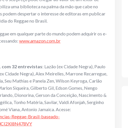
onibiliza uma biblioteca na palma da mão que cabe no
s podem despertar o interesse de editoras em publicar
dia do Reggae no Brasil.
eggae em qualquer parte do mundo podem adquirir os e-
cessando:
www.amazon.com.br
1 com 32 entrevistas
: Lazão (ex Cidade Negra), Paulo
ex Cidade Negra), Alex Meirelles, Marrone Recarregue,
a, Seu Mathias e Panela Zen, Wilson Keyroga, Carlão
 Marlon Siqueira, Gilberto Gil, Edson Gomes, Nengo
 Orlando, Dionorina, Gerson da Conceição, Nascimento &
gélica, Tonho Matéria, Savilar, Valdi Afonjah, Serginho
homé Viana, Antonio Jamaica. Acesse:
cias-Reggae-Brasil-baseado-
=3CI2XI8N478VY