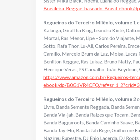
Sister Mika Black, Noêmi, Luana do Reggae.
Brasileira-Reggae-baseado-Brasil-ebook
Regueiros do Terceiro Milênio, volume 1 
Kalunga, Giraffha King, Leandro Kintê, Dalto
Mortal, Ras Menor, Lipe – Som do Viajante, M
Sotto, Rafa Thor, Lu-All, Carlos Pereira, Em
Camillo, Marcelo Brum da Luz, Moisa, Lucas Pl
Benilton Reggae, Ras Lukaz, Bruno Natty, Pa
Henrique Veras, PS Carvalho, João Beydoun,
https://www.amazon.com.br/Regueiros-ter
ebook/dp/B0G1VR4CFQ/ref=sr_1_2?crid=
Regueiros do Terceiro Milênio, volume 2
c
Livre, Banda Semente Reggada, Banda Semente
Banda Via-jah, Banda Raízes que Tocam, Ban
Banda Baggaroots, Banda Caminho Suave, Ban
Banda Jay-Ho, Banda Jah Rege, Guilherme Fa
Nazireu Rupestre, DJ Ênio Lacerda, DJ Roots