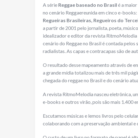
A série
Reggae baseado no Brasil
é a maior
no cenário Reggaereunida em cinco e-books:
Regueiras Brasileiras, Regueiros do Tercei
a partir de 2001 pelo jornalista, poeta, músi
idealizador e editor da revista RitmoMelodia
cenário do Reggae no Brasil é contada pelos se
radialistas. As capas e contracapas são de a
O resultado desse mapeamento através de entr
a grande mídia totalizou mais de três mil pági
chegada do reggae no Brasil e do cenário atua
A revista RitmoMelodia nasceu eletrônica, u
e-books e outros virão, pois são mais 1.400 e
Escutamos músicas e lemos livros pelo celula
colaborando com a preservação ambiental e c
O custo de um livro no formato de papel é alt