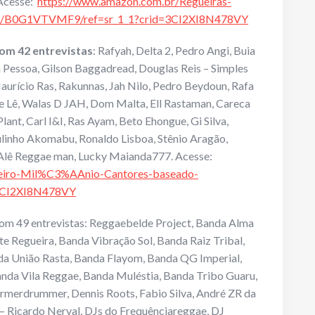
 Acesse:
https://www.amazon.com.br/Regueiras-
/dp/B0G1VTVMF9/ref=sr_1_1?crid=3CI2XI8N478VY
com 42 entrevistas
: Rafyah, Delta 2, Pedro Angi, Buia
n Pessoa, Gilson Baggadread, Douglas Reis – Simples
aurício Ras, Rakunnas, Jah Nilo, Pedro Beydoun, Rafa
cee Lê, Walas D JAH, Dom Malta, Ell Rastaman, Careca
ant, Carl I&I, Ras Ayam, Beto Ehongue, Gi Silva,
ulinho Akomabu, Ronaldo Lisboa, Stênio Aragão,
 Alê Reggae man, Lucky Maianda777. Acesse:
ceiro-Mil%C3%AAnio-Cantores-baseado-
3CI2XI8N478VY
om 49 entrevistas: Reggaebelde Project, Banda Alma
 Regueira, Banda Vibração Sol, Banda Raiz Tribal,
da União Rasta, Banda Flayom, Banda QG Imperial,
da Vila Reggae, Banda Muléstia, Banda Tribo Guaru,
rmerdrummer, Dennis Roots, Fabio Silva, André ZR da
 – Ricardo Nerval, DJs do Frequênciareggae, DJ