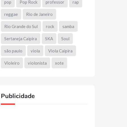
pop
Pop Rock
professor
rap
reggae
Rio de Janeiro
Rio Grande do Sul
rock
samba
Sertaneja Caipira
SKA
Soul
são paulo
viola
Viola Caipira
Violeiro
violonista
xote
Publicidade