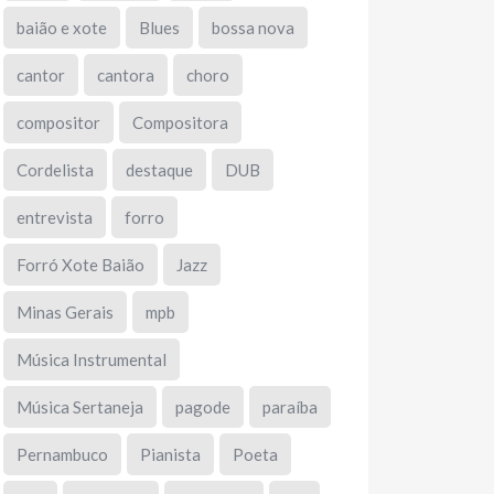
baião e xote
Blues
bossa nova
cantor
cantora
choro
compositor
Compositora
Cordelista
destaque
DUB
entrevista
forro
Forró Xote Baião
Jazz
Minas Gerais
mpb
Música Instrumental
Música Sertaneja
pagode
paraíba
Pernambuco
Pianista
Poeta