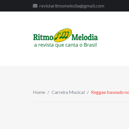
to
revistaritmomelodia@gmail.com
content
Home
/
Carreira Musical
/
Reggae baseado no 