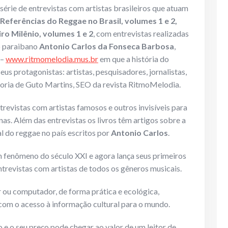
 série de entrevistas com artistas brasileiros que atuam
Referências do Reggae no Brasil, volumes 1 e 2,
ro Milênio, volumes 1 e 2
, com entrevistas realizadas
co paraibano
Antonio Carlos da Fonseca Barbosa
,
 –
www.ritmomelodia.mus.br
em que a história do
us protagonistas: artistas, pesquisadores, jornalistas,
utoria de Guto Martins, SEO da revista RitmoMelodia.
evistas com artistas famosos e outros invisíveis para
nas. Além das entrevistas os livros têm artigos sobre a
l do reggae no país escritos por
Antonio Carlos
.
m fenômeno do século XXI e agora lança seus primeiros
ntrevistas com artistas de todos os gêneros musicais.
r ou computador, de forma prática e ecológica,
om o acesso à informação cultural para o mundo.
o e o seu preço pode chegar ao valor de um leitor de