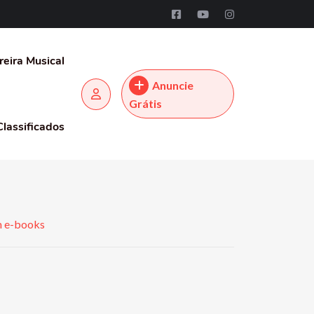
reira Musical
Anuncie
Grátis
Classificados
em e-books