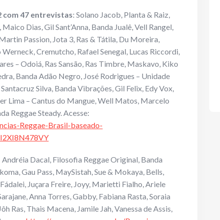
2 com 47 entrevistas
: Solano Jacob, Planta & Raiz,
Maico Dias, Gil Sant’Anna, Banda Jualê, Vell Rangel,
artin Passion, Jota 3, Ras & Tátila, Du Moreira,
o Werneck, Cremutcho, Rafael Senegal, Lucas Riccordi,
res – Odoiá, Ras Sansão, Ras Timbre, Maskavo, Kiko
dra, Banda Adão Negro, José Rodrigues – Unidade
Santacruz Silva, Banda Vibrações, Gil Felix, Edy Vox,
der Lima – Cantus do Mangue, Well Matos, Marcelo
nda Reggae Steady. Acesse:
cias-Reggae-Brasil-baseado-
CI2XI8N478VY
: Andréia Dacal, Filosofia Reggae Original, Banda
Akoma, Gau Pass, MaySistah, Sue & Mokaya, Bells,
ádalei, Juçara Freire, Joyy, Marietti Fialho, Ariele
Sarajane, Anna Torres, Gabby, Fabiana Rasta, Soraia
 Ras, Thais Macena, Jamile Jah, Vanessa de Assis,