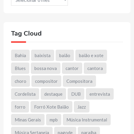
Tag Cloud
Bahia
baixista
baião
baião e xote
Blues
bossa nova
cantor
cantora
choro
compositor
Compositora
Cordelista
destaque
DUB
entrevista
forro
Forró Xote Baião
Jazz
Minas Gerais
mpb
Música Instrumental
Música Sertaneja
pagode
paraíba