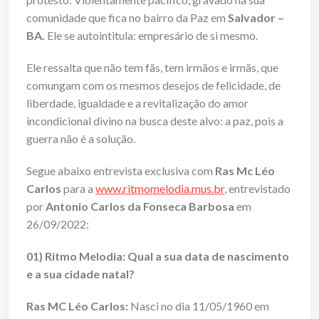
comunidade que fica no bairro da Paz em
Salvador –
BA.
Ele se autointitula: empresário de si mesmo.
Ele ressalta que não tem fãs, tem irmãos e irmãs, que
comungam com os mesmos desejos de felicidade, de
liberdade, igualdade e a revitalização do amor
incondicional divino na busca deste alvo: a paz, pois a
guerra não é a solução.
Segue abaixo entrevista exclusiva com
Ras Mc Léo
Carlos
para a
www.ritmomelodia.mus.br
, entrevistado
por
Antonio Carlos da Fonseca Barbosa
em
26/09/2022:
01) Ritmo Melodia: Qual a sua data de nascimento
e a sua cidade natal?
Ras MC Léo Carlos:
Nasci no dia 11/05/1960 em