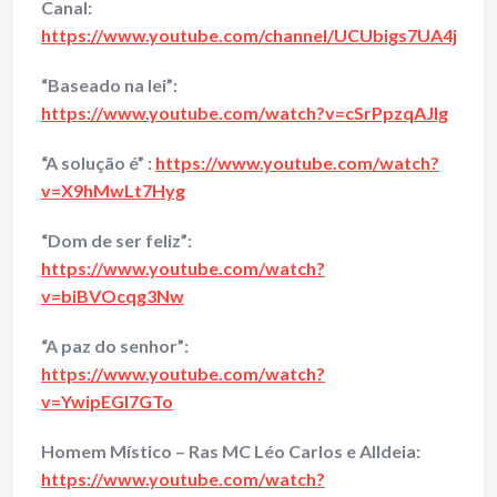
Canal:
https://www.youtube.com/channel/UCUbigs7UA4jaEV
“Baseado na lei”:
https://www.youtube.com/watch?v=cSrPpzqAJlg
“A solução é” :
https://www.youtube.com/watch?
v=X9hMwLt7Hyg
“Dom de ser feliz”:
https://www.youtube.com/watch?
v=biBVOcqg3Nw
“A paz do senhor”:
https://www.youtube.com/watch?
v=YwipEGl7GTo
Homem Místico – Ras MC Léo Carlos e Alldeia:
https://www.youtube.com/watch?