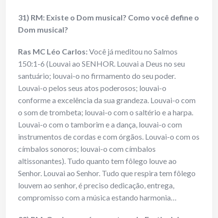
31) RM: Existe o Dom musical? Como você define o
Dom musical?
Ras MC Léo Carlos:
Você já meditou no Salmos
150:1-6 (Louvai ao SENHOR. Louvai a Deus no seu
santuário; louvai-o no firmamento do seu poder.
Louvai-o pelos seus atos poderosos; louvai-o
conforme a excelência da sua grandeza. Louvai-o com
o som de trombeta; louvai-o com o saltério e a harpa.
Louvai-o com o tamborim e a dança, louvai-o com
instrumentos de cordas e com órgãos. Louvai-o com os
címbalos sonoros; louvai-o com címbalos
altissonantes). Tudo quanto tem fôlego louve ao
Senhor. Louvai ao Senhor. Tudo que respira tem fôlego
louvem ao senhor, é preciso dedicação, entrega,
compromisso com a música estando harmonia…