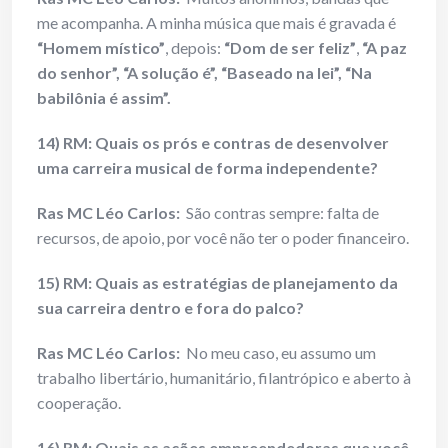
me acompanha. A minha música que mais é gravada é
“Homem místico”
, depois:
“Dom de ser feliz”
,
“A paz
do senhor”, “A solução é”, “Baseado na lei”, “Na
babilônia é assim”.
14) RM: Quais os prós e contras de desenvolver
uma carreira musical de forma independente?
Ras MC Léo Carlos:
São contras sempre: falta de
recursos, de apoio, por você não ter o poder financeiro.
15) RM: Quais as estratégias de planejamento da
sua carreira dentro e fora do palco?
Ras MC Léo Carlos:
No meu caso, eu assumo um
trabalho libertário, humanitário, filantrópico e aberto à
cooperação.
16) RM: Quais as ações empreendedoras que você