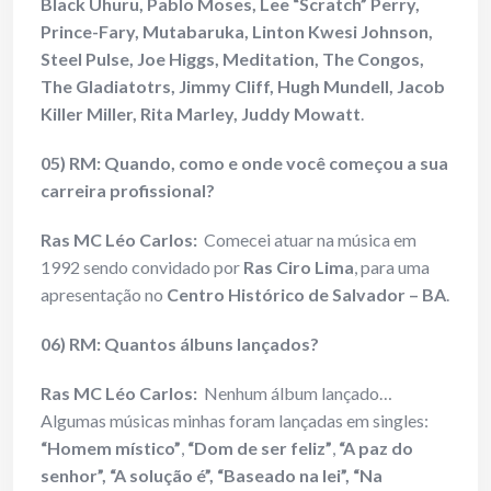
Black Uhuru, Pablo Moses, Lee “Scratch” Perry,
Prince-Fary, Mutabaruka, Linton Kwesi Johnson,
Steel Pulse, Joe Higgs, Meditation, The Congos,
The Gladiatotrs, Jimmy Cliff, Hugh Mundell, Jacob
Killer Miller, Rita Marley, Juddy Mowatt
.
05) RM: Quando, como e onde você começou a sua
carreira profissional?
Ras MC Léo Carlos:
Comecei atuar na música em
1992 sendo convidado por
Ras Ciro Lima
, para uma
apresentação no
Centro Histórico de Salvador – BA
.
06) RM: Quantos álbuns lançados?
Ras MC Léo Carlos:
Nenhum álbum lançado…
Algumas músicas minhas foram lançadas em singles:
“Homem místico”
,
“Dom de ser feliz”
,
“A paz do
senhor”, “A solução é”, “Baseado na lei”, “Na