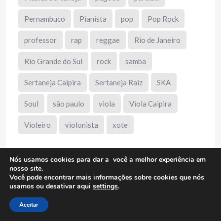
Pernambuco
Pianista
pop
Pop Rock
professor
rap
reggae
Rio de Janeiro
Rio Grande do Sul
rock
samba
Sertaneja Caipira
Sertaneja Raiz
SKA
Soul
são paulo
viola
Viola Caipira
Violeiro
violonista
xote
Nós usamos cookies para dar a você a melhor experiência em
nosso site.
Você pode encontrar mais informações sobre cookies que nós
Publicidade
usamos ou desativar aqui
settings
.
Aceitar