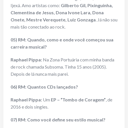
Ijexá. Amo artistas como:
Gilberto Gil, Pixinguinha,
Clementina de Jesus, Dona Ivone Lara, Dona
Onete, Mestre Verequete, Luiz Gonzaga
. Já não sou
mais tão conectado ao rock.
05) RM: Quando, como e onde você começou sua
carreira musical?
Raphael Pippa:
Na Zona Portuária com minha banda
de rock chamada Subsoma. Tinha 15 anos (2005).
Depois de lá nunca mais parei.
06) RM: Quantos CDs lançados?
Raphael Pippa:
Um
EP – “Tombo de Coragem”
, de
2016 e dois singles.
07) RM: Como você define seu estilo musical?