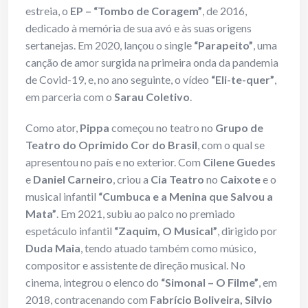
estreia, o
EP – “Tombo de Coragem”
, de 2016,
dedicado à memória de sua avó e às suas origens
sertanejas. Em 2020, lançou o single
“Parapeito”
, uma
canção de amor surgida na primeira onda da pandemia
de Covid-19, e, no ano seguinte, o vídeo
“Eli-te-quer”
,
em parceria com o
Sarau Coletivo
.
Como ator,
Pippa
começou no teatro no
Grupo de
Teatro do Oprimido Cor do Brasil
, com o qual se
apresentou no país e no exterior. Com
Cilene Guedes
e
Daniel Carneiro
, criou a
Cia Teatro
no
Caixote
e o
musical infantil
“Cumbuca e a Menina que Salvou a
Mata”
. Em 2021, subiu ao palco no premiado
espetáculo infantil
“Zaquim, O Musical”
, dirigido por
Duda Maia
, tendo atuado também como músico,
compositor e assistente de direção musical. No
cinema, integrou o elenco do
“Simonal – O Filme”
, em
2018, contracenando com
Fabrício Boliveira, Silvio