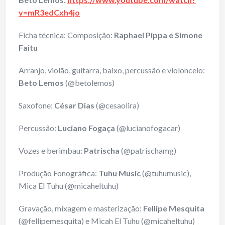
v=mR3edCxh4jo
Ficha técnica: Composição:
Raphael Pippa e Simone
Faitu
Arranjo, violão, guitarra, baixo, percussão e violoncelo:
Beto Lemos
(@betolemos)
Saxofone:
César Dias
(@cesaolira)
Percussão:
Luciano Fogaça
(@lucianofogacar)
Vozes e berimbau:
Patrischa
(@patrischamg)
Produção Fonográfica:
Tuhu Music
(@tuhumusic),
Mica El Tuhu (@micaheltuhu)
Gravação, mixagem e masterização:
Fellipe Mesquita
(@fellipemesquita) e Micah El Tuhu (@micaheltuhu)