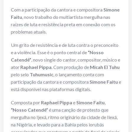
Com a participação da cantora e compositora
Simone
Faitu
, novo trabalho do multiartista mergulha nas
raízes de luta e resistência preta em conexão com os
problemas atuais.
Um grito de resistência e de luta contra o preconceito
e a violência. Esse é o ponto central de
“Nosso
Catendê”
, novo single do cantor, compositor, músico e
ator
Raphael Pippa
. Com produção de
Micah El Tuhu
pelo selo
Tuhumusic
, o lançamento conta com
participação da cantora e compositora
Simone Faitu
e
está disponível nas plataformas digitais.
Composta por
Raphael Pippa
e
Simone Faitu
,
“Nosso Catendê”
é uma canção de protesto que
mergulha no Ijexá, ritmo originário da cidade de Ilexá,
na Nigéria, e levado para a Bahia pelos iorubás
escravizados que aportaram a partir do final do século