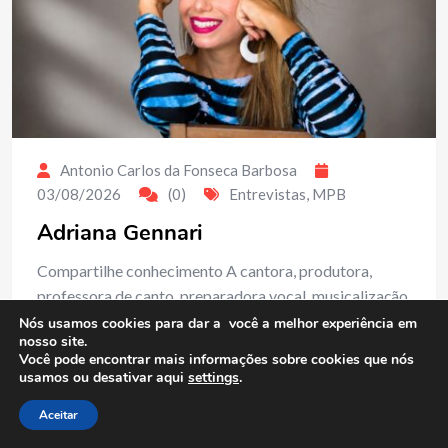
Antonio Carlos da Fonseca Barbosa
03/08/2026
(0)
Entrevistas
,
MPB
Adriana Gennari
Compartilhe conhecimento A cantora, produtora,
professora de canto, preparadora vocal, musicalização
infantil carioca Adriana Gennari reconhecida por sua
Nós usamos cookies para dar a você a melhor experiência em
nosso site.
versatilidade e plasticidade vocal, tem o jazz como fio
Você pode encontrar mais informações sobre cookies que nós
condutor de sua linguagem artística, imprimindo
usamos ou desativar aqui
settings
.
identidade e personalidade a interpretações que
Aceitar
atravessam…