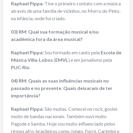
Raphael Pippa:
Tive o primeiro contato com a música
através de uma família de vizinhos, no Morro do Pinto,
na infância, onde fui criado.
03) RM: Qual sua formação musical e/ou
acadêmica fora da área musical?
Raphael Pippa:
Sou formado em canto pela
Escola de
Música Villa-Lobos
(
EMVL
) e em jornalismo pela
PUC-Rio
.
04) RM: Quais as suas influências musicais no
passado e no presente. Quais deixaram de ter
importância?
Raphael Pippa:
São muitas. Comecei no rock, gostei
muito de bandas nacionais. Também ouvi muito
Pagode e Samba. Hoje sou muito influenciado pelos
rirmos afro-brasileiros como Jongo, Forró, Carimbó e