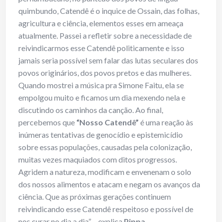
quimbundo, Catendê é o inquice de Ossain, das folhas,
agricultura e ciência, elementos esses em ameaça
atualmente. Passei a refletir sobre a necessidade de
reivindicarmos esse Catendê politicamente e isso
jamais seria possível sem falar das lutas seculares dos
povos originários, dos povos pretos e das mulheres.
Quando mostrei a música pra Simone Faitu, ela se
empolgou muito e ficamos um dia mexendo nela e
discutindo os caminhos da canção. Ao final,
percebemos que
“Nosso Catendê”
é uma reação às
inúmeras tentativas de genocídio e epistemicídio
sobre essas populações, causadas pela colonização,
muitas vezes maquiados com ditos progressos.
Agridem a natureza, modificam e envenenam o solo
dos nossos alimentos e atacam e negam os avanços da
ciência. Que as próximas gerações continuem
reivindicando esse Catendê respeitoso e possível de
nos curar no dia a dia” – explica
Pippa.