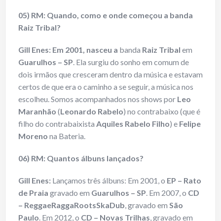
05) RM: Quando, como e onde começou a banda
Raiz Tribal?
Gill Enes
: Em 2001, nasceu a
banda
Raiz Tribal
em
Guarulhos – SP
. Ela surgiu do sonho em comum de
dois irmãos que cresceram dentro da música e estavam
certos de que era o caminho a se seguir, a música nos
escolheu. Somos acompanhados nos shows por
Leo
Maranhão
(
Leonardo Rabelo
) no contrabaixo (que é
filho do contrabaixista
Aquiles Rabelo Filho
) e
Felipe
Moreno
na Bateria.
06) RM: Quantos álbuns lançados?
Gill Enes
:
Lançamos três álbuns: Em 2001, o
EP – Rato
de Praia
gravado em
Guarulhos – SP
. Em 2007, o
CD
– ReggaeRaggaRootsSkaDub
, gravado em
São
Paulo
. Em 2012, o
CD – Novas Trilhas
, gravado em