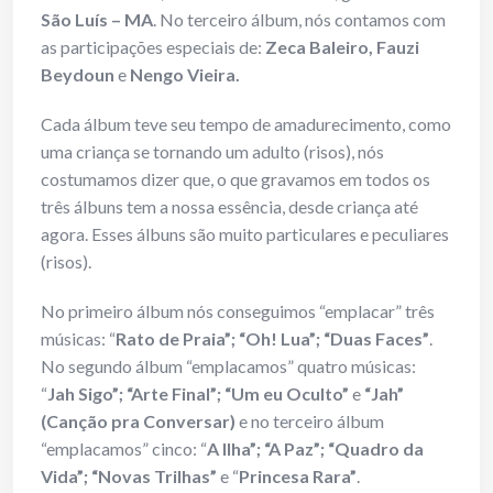
São Luís – MA
. No terceiro álbum, nós contamos com
as participações especiais de:
Zeca Baleiro, Fauzi
Beydoun
e
Nengo Vieira.
Cada álbum teve seu tempo de amadurecimento, como
uma criança se tornando um adulto (risos), nós
costumamos dizer que, o que gravamos em todos os
três álbuns tem a nossa essência, desde criança até
agora. Esses álbuns são muito particulares e peculiares
(risos).
No primeiro álbum nós conseguimos “emplacar” três
músicas: “
Rato de Praia”; “Oh! Lua”; “Duas Faces”
.
No segundo álbum “emplacamos” quatro músicas:
“
Jah Sigo”; “Arte Final”; “Um eu Oculto”
e
“Jah”
(Canção pra Conversar)
e no terceiro álbum
“emplacamos” cinco: “
A Ilha”; “A Paz”; “Quadro da
Vida”; “Novas Trilhas”
e “
Princesa Rara”
.