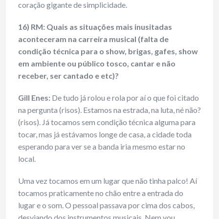
coração gigante de simplicidade.
16) RM: Quais as situações mais inusitadas
aconteceram na carreira musical (
falta de
condição técnica para o show, brigas, gafes, show
em ambiente ou público tosco, cantar e não
receber, ser cantado e etc)
?
Gill Enes
:
De tudo já rolou e rola por aí o que foi citado
na pergunta (risos). Estamos na estrada, na luta, né não?
(risos). Já tocamos sem condição técnica alguma para
tocar, mas já estávamos longe de casa, a cidade toda
esperando para ver se a banda iria mesmo estar no
local.
Uma vez tocamos em um lugar que não tinha palco! Aí
tocamos praticamente no chão entre a entrada do
lugar e o som. O pessoal passava por cima dos cabos,
desviando dos instrumentos musicais. Nem vou