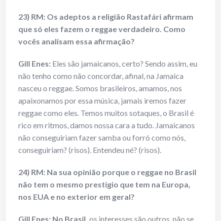
23) RM: Os adeptos a religião Rastafári afirmam
que só eles fazem o reggae verdadeiro. Como
vocês analisam essa afirmação?
Gill Enes
:
Eles são jamaicanos, certo? Sendo assim, eu
não tenho como não concordar, afinal, na Jamaica
nasceu o reggae. Somos brasileiros, amamos, nos
apaixonamos por essa música, jamais iremos fazer
reggae como eles. Temos muitos sotaques, o Brasil é
rico em ritmos, damos nossa cara a tudo. Jamaicanos
não conseguiriam fazer samba ou forró como nós,
conseguiriam? (risos). Entendeu né? (risos).
24) RM: Na sua opinião porque o reggae no Brasil
não tem o mesmo prestigio que tem na Europa,
nos EUA e no exterior em geral?
Gill Enes
:
No Brasil,
os interesses são outros, não se