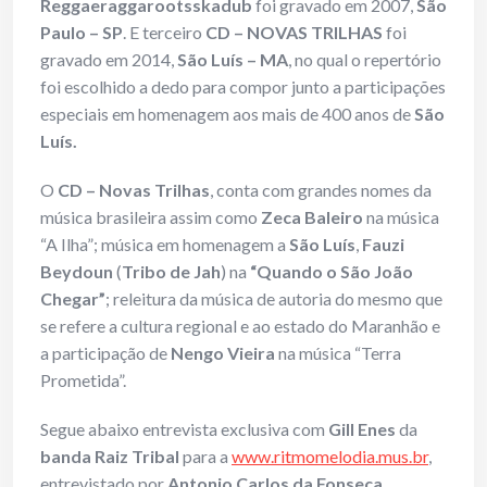
Reggaeraggarootsskadub
foi gravado em 2007,
São
Paulo – SP
. E terceiro
CD – NOVAS TRILHAS
foi
gravado em 2014,
São Luís – MA
, no qual o repertório
foi escolhido a dedo para compor junto a participações
especiais em homenagem aos mais de 400 anos de
São
Luís.
O
CD – Novas
Trilhas
, conta com grandes nomes da
música brasileira assim como
Zeca Baleiro
na música
“A Ilha”; música em homenagem a
São Luís
,
Fauzi
Beydoun
(
Tribo de Jah
) na
“Quando o São João
Chegar”
; releitura da música de autoria do mesmo que
se refere a cultura regional e ao estado do Maranhão e
a participação de
Nengo Vieira
na música “Terra
Prometida”.
Segue abaixo entrevista exclusiva com
Gill Enes
da
banda
Raiz Tribal
para a
www.ritmomelodia.mus.br
,
entrevistado por
Antonio Carlos da Fonseca