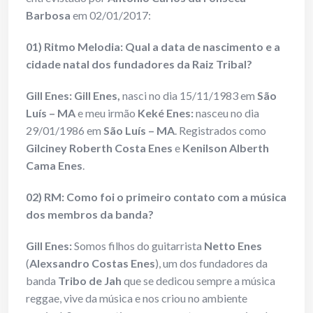
Barbosa
em 02/01/2017:
01) Ritmo Melodia: Qual a data de nascimento e a
cidade natal dos fundadores da Raiz Tribal?
Gill Enes
:
Gill Enes
,
nasci no dia 15/11/1983 em
São
Luís – MA
e meu irmão
Keké Enes
:
nasceu no dia
29/01/1986 em
São Luís – MA
. Registrados como
Gilciney Roberth Costa Enes
e
Kenilson Alberth
Cama Enes
.
02) RM: Como foi o primeiro contato com a música
dos membros da banda?
Gill Enes
:
Somos filhos do guitarrista
Netto Enes
(
Alexsandro Costas Enes
), um dos fundadores da
banda
Tribo de Jah
que se dedicou sempre a música
reggae, vive da música e nos criou no ambiente