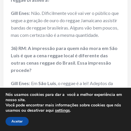
Gill Enes
:
Não. Dificilmente você vai ver o público que
segue a geração de ouro do reggae Jamaicano assistir
bandas de reggae brasileiras. Alguns vão bem poucos,
mas com certeza não é a mesma quantidade.
36) RM: A impressão para quem não mora em São
Luís é que a cena reggae local é diferente das
outras cenas reggae do Brasil. Essa impressão
procede?
Gill Enes
:
Em
São Luís
, o reggae é a lei! Adeptos da
música são bitolados mesmo e não abrem mão.
Nós usamos cookies para dar a você a melhor experiência em
Amamos a música reggae, digo com firmeza que aqui o
nosso site.
Você pode encontrar mais informações sobre cookies que nós
reggae jamais morrerá!
usamos ou desativar aqui
settings
.
37) RM: Qual a relação pessoal e profissional de
Aceitar
vocês com os membros da banda Tribo de Jah?