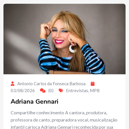
Antonio Carlos da Fonseca Barbosa
03/08/2026
(0)
Entrevistas
,
MPB
Adriana Gennari
Compartilhe conhecimento A cantora, produtora,
professora de canto, preparadora vocal, musicalização
infantil carioca Adriana Gennari reconhecida por sua