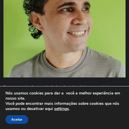
Somos o maior banco de dados de entrevistas com músicos
Nós usamos cookies para dar a você a melhor experiência em
brasileiros. Aqui, além de consultar as informações, você pode
nosso site.
avaliar e discutir sobre nossas entrevistas e artistas dos mais
Você pode encontrar mais informações sobre cookies que nós
diversos gêneros, como: forró, samba, pagode, baião,
usamos ou desativar aqui
settings
.
maracatu, reggae, rock, pop, mpb, brega, sertanejo, caipira,
Aceitar
bossa nova, rap e muito mais. Selecione uma entrevista e
divirta-se!