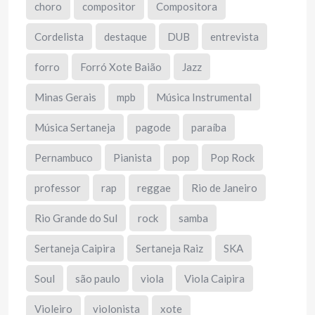
choro
compositor
Compositora
Cordelista
destaque
DUB
entrevista
forro
Forró Xote Baião
Jazz
Minas Gerais
mpb
Música Instrumental
Música Sertaneja
pagode
paraíba
Pernambuco
Pianista
pop
Pop Rock
professor
rap
reggae
Rio de Janeiro
Rio Grande do Sul
rock
samba
Sertaneja Caipira
Sertaneja Raiz
SKA
Soul
são paulo
viola
Viola Caipira
Violeiro
violonista
xote