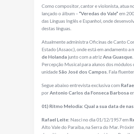
Como compositor, cantor e violonista, atua 
lançado o álbum –
“Veredas do Vale”
em 2006
das Línguas Inglês e Espanhol, onde desenvolv
destas línguas.
Atualmente administra Oficinas de Canto Coral
Estado (Assaoc), onde está em andamento a
de Holanda
junto com a atriz
Ana Guasque
Percepção Musical para alunos dos módulos d
unidade
São José dos Campos
. Fala fluent
Segue abaixo entrevista exclusiva com
Rafae
por
Antonio Carlos da Fonseca Barbosa
em
01) Ritmo Melodia: Qual a sua data de nas
Rafael Leite
: Nasci no dia 01/12/1957 em
R
Alto Vale do Paraíba, na Serra do Mar. Próxi