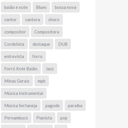
baião e xote
Blues
bossa nova
cantor
cantora
choro
compositor
Compositora
Cordelista
destaque
DUB
entrevista
forro
Forró Xote Baião
Jazz
Minas Gerais
mpb
Música Instrumental
Música Sertaneja
pagode
paraíba
Pernambuco
Pianista
pop