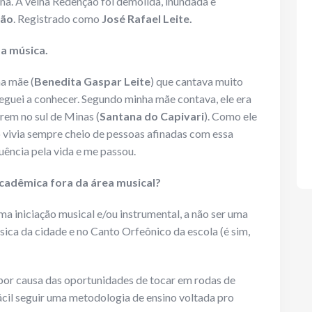
na. A velha Redenção foi demolida, inundada e
ção
. Registrado como
José
Rafael Leite.
 a música.
ha mãe (
Benedita Gaspar Leite
) que cantava muito
heguei a conhecer. Segundo minha mãe contava, ele era
em no sul de Minas (
Santana do Capivari
). Como ele
 vivia sempre cheio de pessoas afinadas com essa
uência pela vida e me passou.
cadêmica fora da área musical?
ma iniciação musical e/ou instrumental, a não ser uma
ica da cidade e no Canto Orfeônico da escola (é sim,
(por causa das oportunidades de tocar em rodas de
ácil seguir uma metodologia de ensino voltada pro