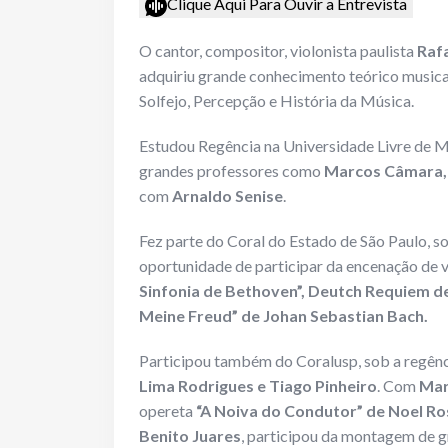
Clique Aqui Para Ouvir a Entrevista
O cantor, compositor, violonista paulista
Rafa
adquiriu grande conhecimento teórico musical
Solfejo, Percepção e História da Música.
Estudou Regência na Universidade Livre de 
grandes professores como
Marcos Câmara, J
com
Arnaldo Senise
.
Fez parte do Coral do Estado de São Paulo, s
oportunidade de participar da encenação de 
Sinfonia de Bethoven”, Deutch Requiem d
Meine Freud” de Johan Sebastian Bach.
Participou também do Coralusp, sob a regên
Lima Rodrigues e Tiago Pinheiro
. Com
Mar
opereta
“A Noiva do Condutor” de Noel Ro
Benito Juares
, participou da montagem de 