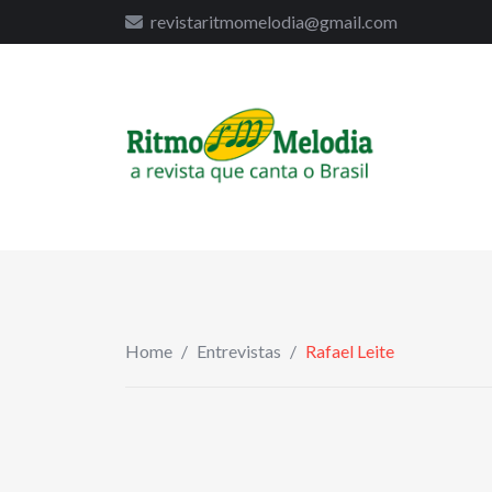
to
revistaritmomelodia@gmail.com
content
Home
/
Entrevistas
/
Rafael Leite