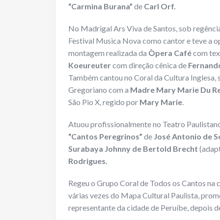
“Carmina Burana”
de
Carl Orf.
No Madrigal Ars Viva de Santos, sob regênci
Festival Musica Nova como cantor e teve a op
montagem realizada da
Òpera Café
com tex
Koeureuter
com direção cênica de
Fernand
Também cantou no Coral da Cultura Inglesa, 
Gregoriano com a
Madre Mary Marie Du 
São Pio X, regido por
Mary Marie
.
Atuou profissionalmente no Teatro Paulista
“Cantos Peregrinos”
de
José Antonio de 
Surabaya Johnny de Bertold Brecht
(adap
Rodrigues.
Regeu o Grupo Coral de Todos os Cantos na ci
várias vezes do Mapa Cultural Paulista, prom
representante da cidade de Peruíbe, depois de