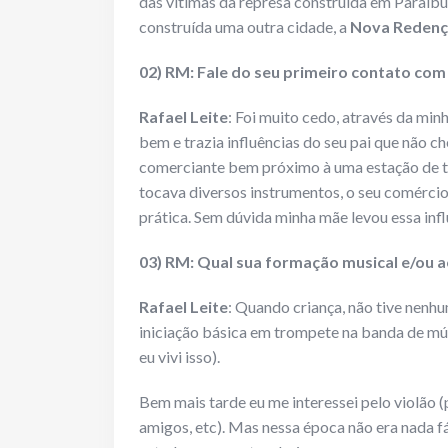
das vítimas da represa construída em Paraibu
construída uma outra cidade, a
Nova Reden
02) RM: Fale do seu primeiro contato com
Rafael Leite
: Foi muito cedo, através da min
bem e trazia influências do seu pai que não c
comerciante bem próximo à uma estação de tr
tocava diversos instrumentos, o seu comércio
prática. Sem dúvida minha mãe levou essa infl
03) RM: Qual sua formação musical e/ou a
Rafael Leite
: Quando criança, não tive nenhu
iniciação básica em trompete na banda de mús
eu vivi isso).
Bem mais tarde eu me interessei pelo violão 
amigos, etc). Mas nessa época não era nada f