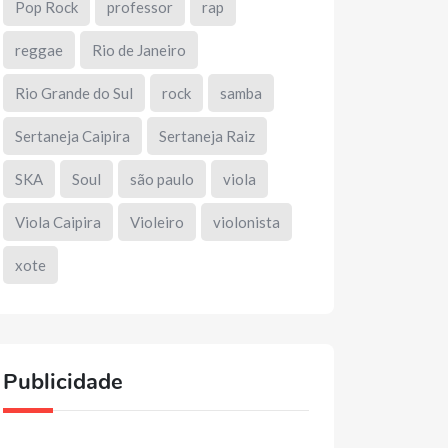
Pop Rock
professor
rap
reggae
Rio de Janeiro
Rio Grande do Sul
rock
samba
Sertaneja Caipira
Sertaneja Raiz
SKA
Soul
são paulo
viola
Viola Caipira
Violeiro
violonista
xote
Publicidade