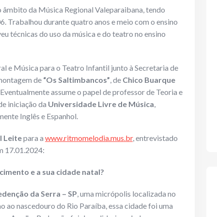
no âmbito da Música Regional Valeparaibana, tendo
. Trabalhou durante quatro anos e meio com o ensino
eu técnicas do uso da música e do teatro no ensino
 e Música para o Teatro Infantil junto à Secretaria de
 montagem de
“Os Saltimbancos”
, de
Chico Buarque
. Eventualmente assume o papel de professor de Teoria e
e iniciação da
Universidade Livre de Música
,
emente Inglês e Espanhol.
l Leite
para a
www.ritmomelodia.mus.br
, entrevistado
 17.01.2024:
cimento e a sua cidade natal?
edenção da Serra
– SP
, uma micrópolis localizada no
mo ao nascedouro do Rio Paraíba, essa cidade foi uma