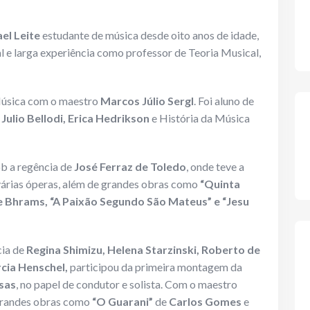
el Leite
estudante de música desde oito anos de idade,
 e larga experiência como professor de Teoria Musical,
Música com o maestro
Marcos Júlio Sergl
. Foi aluno de
ulio Bellodi, Erica Hedrikson
e História da Música
ob a regência de
José Ferraz de Toledo
, onde teve a
várias óperas, além de grandes obras como
“Quinta
e Bhrams, “A Paixão Segundo São Mateus” e “Jesu
cia de
Regina Shimizu, Helena Starzinski, Roberto de
cia Henschel,
participou da primeira montagem da
sas
, no papel de condutor e solista. Com o maestro
grandes obras como
“O Guarani”
de
Carlos Gomes
e