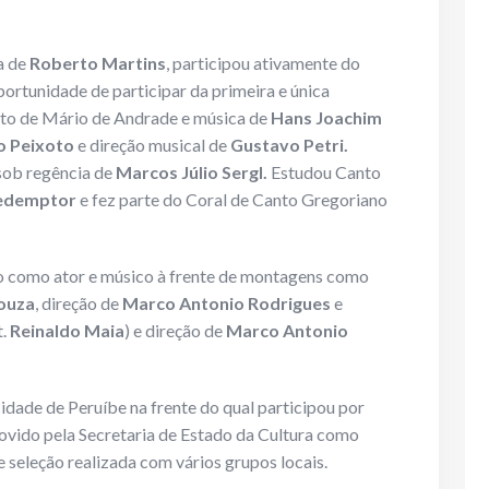
a de
Roberto Martins
, participou ativamente do
ortunidade de participar da primeira e única
to de Mário de Andrade e música de
Hans Joachim
o Peixoto
e direção musical de
Gustavo Petri.
sob regência de
Marcos Júlio Sergl.
Estudou Canto
Redemptor
e fez parte do Coral de Canto Gregoriano
no como ator e músico à frente de montagens como
Souza
, direção de
Marco Antonio Rodrigues
e
t.
Reinaldo Maia
) e direção de
Marco Antonio
dade de Peruíbe na frente do qual participou por
ovido pela Secretaria de Estado da Cultura como
 seleção realizada com vários grupos locais.