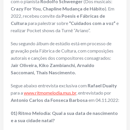
com o pianista
Rodolfo Schwenger
(Dos musicais:
Crazy For You, Chapline Mudança de Hábito
). Em
2022, recebeu convite da
Poesis e Fábricas de
Cultura
para palestrar sobre
“Cuidados com a voz”
e
realizar Pocket shows da Turnê “Ariano”.
Seu segundo álbum de estúdio está em processo de
gravação pela Fábrica de Cultura, com composições
autorais e canções dos compositores consagrados:
Jair Oliveira, Kiko Zambianchi, Arnaldo
Saccomani, Thais Nascimento.
Segue abaixo entrevista exclusiva com
Rafael Duaity
para a
www.ritmomelodia.mus.br
, entrevistado por
Antonio Carlos da Fonseca Barbosa
em 04.11.2022:
01) Ritmo Melodia: Qual a sua data de nascimento
e a sua cidade natal?