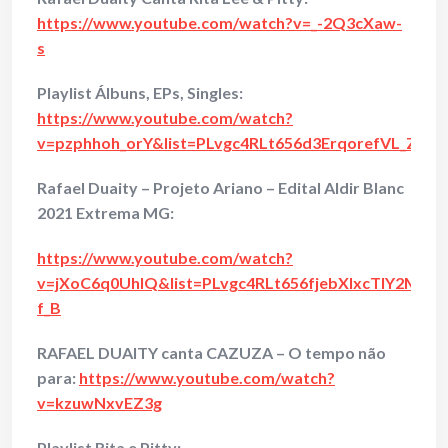
https://www.youtube.com/watch?v=_-2Q3cXaw-
s
Playlist Álbuns, EPs, Singles:
https://www.youtube.com/watch?
v=pzphhoh_orY&list=PLvgc4RLt656d3ErqorefVL_ZQ9
Rafael Duaity – Projeto Ariano – Edital Aldir Blanc
2021 Extrema MG:
https://www.youtube.com/watch?
v=jXoC6q0UhlQ&list=PLvgc4RLt656fjebXlxcTIY2Ma7o
f_B
RAFAEL DUAITY canta CAZUZA – O tempo não
para:
https://www.youtube.com/watch?
v=kzuwNxvEZ3g
Playlist Rita e Pitty: