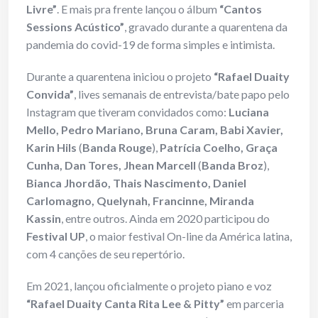
Livre”
. E mais pra frente lançou o álbum
“Cantos
Sessions Acústico”
, gravado durante a quarentena da
pandemia do covid-19 de forma simples e intimista.
Durante a quarentena iniciou o projeto
“Rafael Duaity
Convida”
, lives semanais de entrevista/bate papo pelo
Instagram que tiveram convidados como:
Luciana
Mello, Pedro Mariano, Bruna Caram, Babi Xavier,
Karin Hils
(
Banda Rouge
),
Patrícia Coelho, Graça
Cunha, Dan Tores, Jhean Marcell
(
Banda Broz
),
Bianca Jhordão, Thais Nascimento, Daniel
Carlomagno, Quelynah, Francinne, Miranda
Kassin
, entre outros. Ainda em 2020 participou do
Festival UP
, o maior festival On-line da América latina,
com 4 canções de seu repertório.
Em 2021, lançou oficialmente o projeto piano e voz
“Rafael Duaity Canta Rita Lee & Pitty”
em parceria