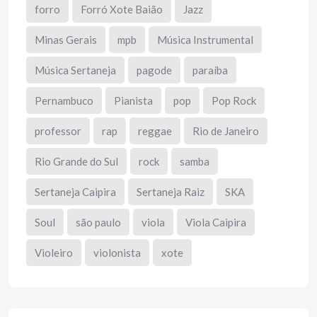
forro
Forró Xote Baião
Jazz
Minas Gerais
mpb
Música Instrumental
Música Sertaneja
pagode
paraíba
Pernambuco
Pianista
pop
Pop Rock
professor
rap
reggae
Rio de Janeiro
Rio Grande do Sul
rock
samba
Sertaneja Caipira
Sertaneja Raiz
SKA
Soul
são paulo
viola
Viola Caipira
Violeiro
violonista
xote