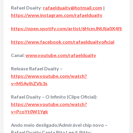
Rafael Duaity
:
rafaelduaity@hotmail.com
|
https://www.instagram.com/rafaelduaity
https://open.spotify.com/artist/6HcmJNUlja0X4fblQz
https://www.facebook.com/rafaelduaityoficial
Canal:
www.youtube.com/rafaelduaity
Release Rafael Duaity –
https://www.youtube.com/watch?
v=M5AyIhZVb3s
Rafael Duaity – O Infinito (Clipe Oficial):
https://www.youtube.com/watch?
v=PcoYt0W1Ygk
Ando meio desligado/Admirável chip novo –
Rafael Duaity Canta Rita Lee & Pitty: