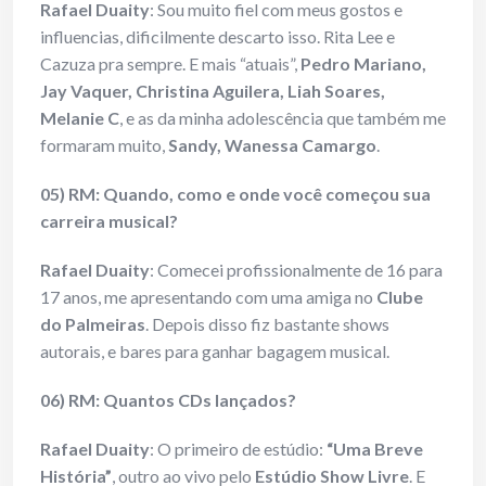
Rafael Duaity
: Sou muito fiel com meus gostos e
influencias, dificilmente descarto isso. Rita Lee e
Cazuza pra sempre. E mais “atuais”,
Pedro Mariano,
Jay Vaquer, Christina Aguilera, Liah Soares,
Melanie C
, e as da minha adolescência que também me
formaram muito,
Sandy, Wanessa Camargo
.
05) RM: Quando, como e onde você começou sua
carreira musical?
Rafael Duaity
: Comecei profissionalmente de 16 para
17 anos, me apresentando com uma amiga no
Clube
do Palmeiras
. Depois disso fiz bastante shows
autorais, e bares para ganhar bagagem musical.
06) RM: Quantos CDs lançados?
Rafael Duaity
: O primeiro de estúdio:
“Uma Breve
História”
, outro ao vivo pelo
Estúdio Show Livre
. E