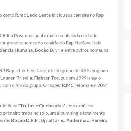
do como
R.mc Lado
Leste
iniciou sua carreira no Rap
D.R.R a Posse
, na qual é muito conhecida em todo
a por grandes nomes do cenário do Rap Nacional tais
iência Humana, Bocão D.r.r
, e entre outros nomes na
NP Rap
e também fez parte do grupo de RAP mogiano
, Lauren
Priscila, Fighter Tee
, que em 1999 lança o
 E com o fim do grupo, O rapper
R.MC
retorna em 2014
coletânea
“Trutas e Quebradas“
com a música
o primeiro trabalho solo, um álbum single totalmente
es de:
Bocão D.R.R , Dj raffa-hc, Andermad, Pereira