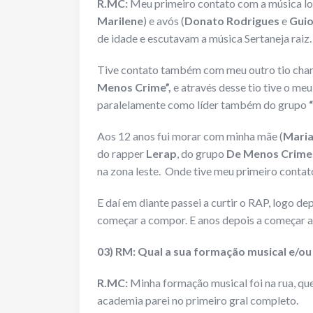
R.MC:
Meu primeiro contato com a música logo
Marilene
) e avós (
Donato Rodrigues
e
Guio
de idade e escutavam a música Sertaneja raiz.
Tive contato também com meu outro tio ch
Menos Crime”,
e através desse tio tive o m
paralelamente como líder também do grupo
Aos 12 anos fui morar com minha mãe (
Maria
do rapper
Lerap
, do grupo
De Menos Crime
na zona leste. Onde tive meu primeiro conta
E daí em diante passei a curtir o RAP, logo 
começar a compor. E anos depois a começar a 
03) RM: Qual a sua formação musical e/ou
R.MC:
Minha formação musical foi na rua, qu
academia parei no primeiro gral completo.