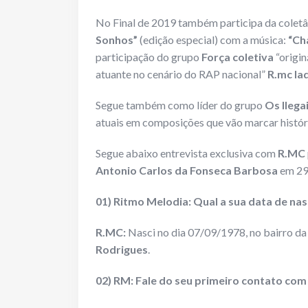
No Final de 2019 também participa da colet
Sonhos”
(edição especial) com a música:
“Ch
participação do grupo
Força coletiva
“origin
atuante no cenário do RAP nacional”
R.mc la
Segue também como líder do grupo
Os Ilega
atuais em composições que vão marcar histór
Segue abaixo entrevista exclusiva com
R.MC
Antonio Carlos da Fonseca Barbosa
em 29
01) Ritmo Melodia: Qual a sua data de nas
R.MC:
Nasci no dia 07/09/1978, no bairro d
Rodrigues
.
02) RM: Fale do seu primeiro contato com