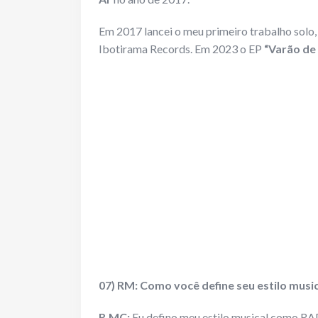
Em 2017 lancei o meu primeiro trabalho solo
Ibotirama Records. Em 2023 o EP
“Varão de
07) RM: Como você define seu estilo musi
R.MC:
Eu defino meu estilo musical como RAP