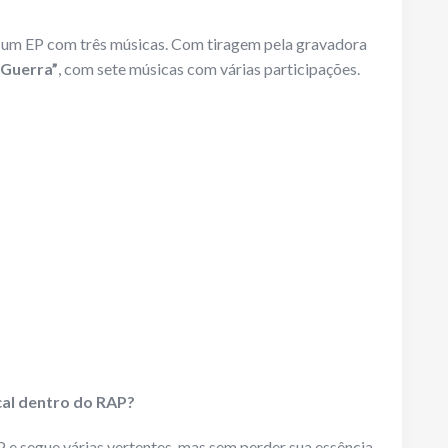
, um EP com três músicas. Com tiragem pela gravadora
 Guerra”
, com sete músicas com várias participações.
cal dentro do RAP?
 e segue várias vertentes, mas sem perder sua essência