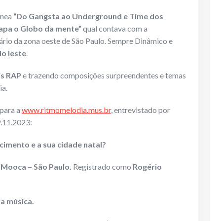
ânea
“Do Gangsta ao Underground e
Time dos
apa o Globo
da mente”
qual contava com a
ário da zona oeste de São Paulo. Sempre Dinâmico e
do leste
.
is RAP
e trazendo composições surpreendentes e temas
ia.
para a
www.ritmomelodia.mus.br
, entrevistado por
.11.2023:
cimento e a sua cidade natal?
a
Mooca – São Paulo.
Registrado como
Rogério
 a música.