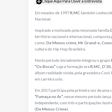
Clique Aqui Para Ouvir a Entrevista
Em meados de 1997
R.MC
também conheci
Nacional.
Inspirado e motivado pela renomada família
território nacional e internacional, compost
como:
De Menos crime, Mr
Grand-e, Consc
cultura do Hip Hop Brasileiro.
Neste período inicialmente integrou o grupo
“Os Bocas”
cuja a formação era
R.MC, D’20
álbum realidade vivida, pela gravadora Cool.
em carreira solo.
Em 2017 participa pela primeira vez de uma 
“Fumaça no Ar”
, nesse mesmo período lança 
Independente, com três e participações ilustr
(
De Menos Crime
).