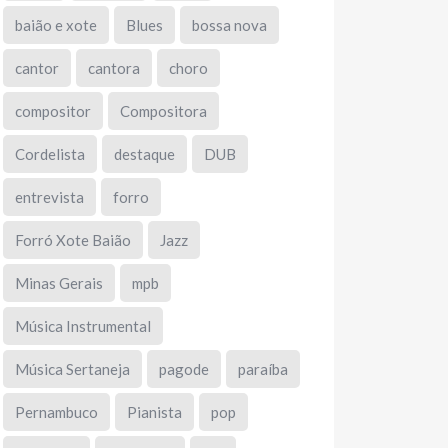
baião e xote
Blues
bossa nova
cantor
cantora
choro
compositor
Compositora
Cordelista
destaque
DUB
entrevista
forro
Forró Xote Baião
Jazz
Minas Gerais
mpb
Música Instrumental
Música Sertaneja
pagode
paraíba
Pernambuco
Pianista
pop