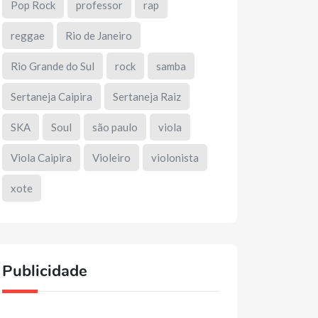
Pop Rock
professor
rap
reggae
Rio de Janeiro
Rio Grande do Sul
rock
samba
Sertaneja Caipira
Sertaneja Raiz
SKA
Soul
são paulo
viola
Viola Caipira
Violeiro
violonista
xote
Publicidade