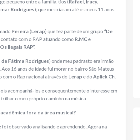
 pequeno entre a família, tios (
Rafael, Iracy,
mar Rodrigues
); que me criaram até os meus 11 anos
amado
Pereira
(
Lerap
) que fez parte de um grupo
“De
eu contato com o RAP atuando como
R.MC
e
“Os Ilegais RAP”.
 de Fátima Rodrigues
) onde meu padrasto era irmão
. Aos 16 anos de idade fui morar no bairro São Mateus
to com o Rap nacional através do
Lerap
e do
Aplick Ch
.
depois acompanhá-los e consequentemente o interesse em
trilhar o meu próprio caminho na música.
 acadêmica fora da área musical?
e foi observado analisando e aprendendo. Agora na