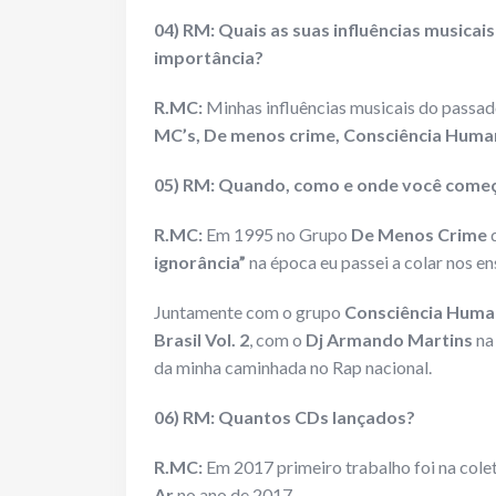
04) RM: Quais as suas influências musicai
importância?
R.MC:
Minhas influências musicais do passado
MC’s, De menos crime, Consciência Human
05) RM: Quando, como e onde você começo
R.MC:
Em 1995 no Grupo
De Menos Crime
q
ignorância”
na época eu passei a colar nos 
Juntamente com o grupo
Consciência Huma
Brasil Vol. 2
, com o
Dj Armando Martins
na 
da minha caminhada no Rap nacional.
06) RM: Quantos CDs lançados?
R.MC:
Em 2017 primeiro trabalho foi na col
Ar
no ano de 2017.