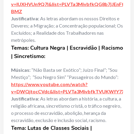
v=lUXHVUn9Q7I&list=PLVTa3MivbfkQG8b7jJEnFtBxc
BMZ
Justificativa:
As letras abordam os nossos Direitos e
Deveres; a Migração; a Concentração populacional; Os
Excluídos; a Realidade dos Trabalhadores nas
metrópoles.
Temas: Cultura Negra | Escravidão | Racismo
| Sincretismo:
Músicas:
“Não Basta ser Exótico”; Juízo Final”; “Sou
Mestiço”; “Sou Negro Sim” “Passageiros do Mundo”:
https://www.youtube.com/watch?
v=DWQjtocCVdc&list=PLVTa3MivbfkTVUKWfY7X4d4
Justificativa:
As letras abordam a história, a cultura, a
religião africana, sincretismo cristã, o tráfico negreiro,
o processo de escravidão, abolição, herança da
escravidão, exclusão e inclusão social, racismo.
Tema:
Lutas de Classes Sociais |