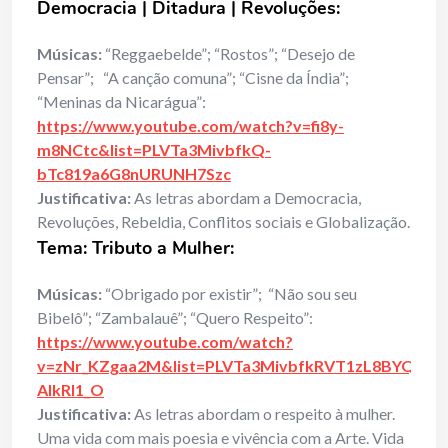
Democracia | Ditadura
| Revoluções
:
Músicas:
“Reggaebelde”; “Rostos”; “Desejo de
Pensar”; “A canção comuna”; “Cisne da Índia”;
“Meninas da Nicarágua”:
https://www.youtube.com/watch?v=fi8y-
m8NCtc&list=PLVTa3MivbfkQ-
bTc819a6G8nURUNH7Szc
Justificativa:
As letras abordam a Democracia,
Revoluções, Rebeldia, Conflitos sociais e Globalização.
Tema: Tributo a Mulher:
Músicas:
“Obrigado por existir”; “Não sou seu
Bibelô”; “Zambalauê”; “Quero Respeito”:
https://www.youtube.com/watch?
v=zNr_KZgaa2M&list=PLVTa3MivbfkRVT1zL8BYQZbP
AlkRl1_O
Justificativa:
As letras abordam o respeito à mulher.
Uma vida com mais poesia e vivência com a Arte. Vida