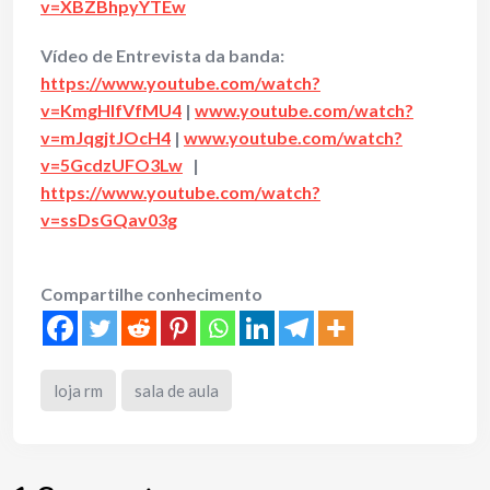
v=XBZBhpyYTEw
Vídeo de Entrevista da banda:
https://www.youtube.com/watch?
v=KmgHIfVfMU4
|
www.youtube.com/watch?
v=mJqgjtJOcH4
|
www.youtube.com/watch?
v=5GcdzUFO3Lw
|
https://www.youtube.com/watch?
v=ssDsGQav03g
Compartilhe conhecimento
loja rm
sala de aula