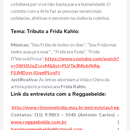
cotidiana por si só não basta para a humanidade. O
contato com a Arte faz as pessoas serem mais
solidarias, afetivas e sensíveis na vivência coletiva.
Tema: Tributo a Frida Kahlo:
Músicas:
“Sou Frida de todos os dias”; “Sou Frida mas
tenho asas pra voar” ; “Frida era Foda”; “Frida
D’Verso&Prosa”:
https://www.youtube.com/watch?
v=5WtSUqZccyM&list=PLVTa3MivbfkRg-
FSJMDzyrJGqeiPLyxFt
Justificativa:
As letras abordam a Vida e Obra da
artista plástica mexicana
Frida Kahlo
.
Link da entrevista com a Reggaebelde
:
http://www.ritmomelodia.mus.br/entrevistas/reggaeb
Contatos: (11) 9.9853 – 5545 (Antonio Carlos) –
www.reggaebelde.com.br
|
bandareggaebelde@hotmail.com
|