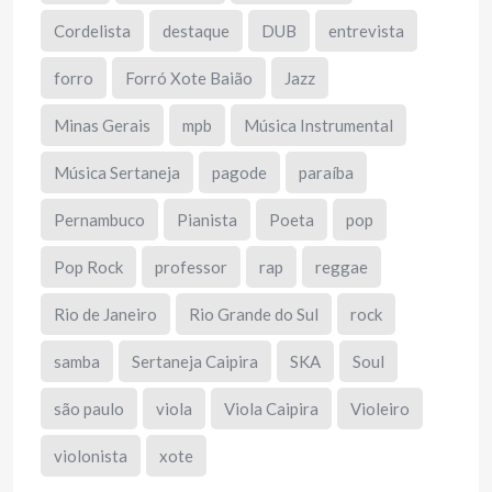
Cordelista
destaque
DUB
entrevista
forro
Forró Xote Baião
Jazz
Minas Gerais
mpb
Música Instrumental
Música Sertaneja
pagode
paraíba
Pernambuco
Pianista
Poeta
pop
Pop Rock
professor
rap
reggae
Rio de Janeiro
Rio Grande do Sul
rock
samba
Sertaneja Caipira
SKA
Soul
são paulo
viola
Viola Caipira
Violeiro
violonista
xote