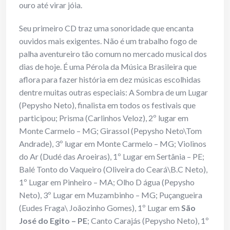
ouro até virar jóia.
Seu primeiro CD traz uma sonoridade que encanta
ouvidos mais exigentes. Não é um trabalho fogo de
palha aventureiro tão comum no mercado musical dos
dias de hoje. É uma Pérola da Música Brasileira que
aflora para fazer história em dez músicas escolhidas
dentre muitas outras especiais: A Sombra de um Lugar
(Pepysho Neto), finalista em todos os festivais que
participou; Prisma (Carlinhos Veloz), 2º lugar em
Monte Carmelo – MG; Girassol (Pepysho Neto\Tom
Andrade), 3º lugar em Monte Carmelo – MG; Violinos
do Ar (Dudé das Aroeiras), 1º Lugar em Sertânia – PE;
Balé Tonto do Vaqueiro (Oliveira do Ceará\B.C Neto),
1º Lugar em Pinheiro – MA; Olho D água (Pepysho
Neto), 3º Lugar em Muzambinho – MG; Puçangueira
(Eudes Fraga\ Joãozinho Gomes), 1º Lugar em
São
José do Egito – PE
; Canto Carajás (Pepysho Neto), 1º