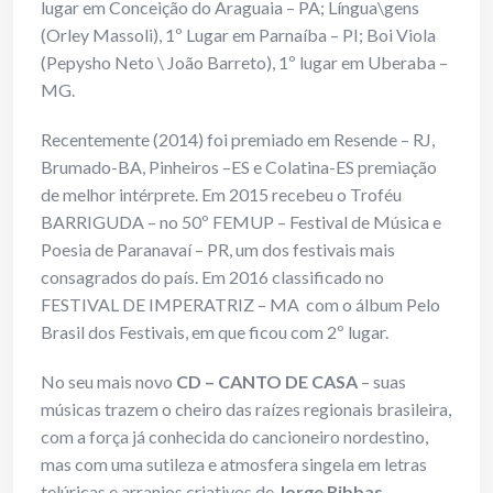
lugar em Conceição do Araguaia – PA; Língua\gens
(Orley Massoli), 1º Lugar em Parnaíba – PI; Boi Viola
(Pepysho Neto \ João Barreto), 1º lugar em Uberaba –
MG.
Recentemente (2014) foi premiado em Resende – RJ,
Brumado-BA, Pinheiros –ES e Colatina-ES premiação
de melhor intérprete. Em 2015 recebeu o Troféu
BARRIGUDA – no 50º FEMUP – Festival de Música e
Poesia de Paranavaí – PR, um dos festivais mais
consagrados do país. Em 2016 classificado no
FESTIVAL DE IMPERATRIZ – MA com o álbum Pelo
Brasil dos Festivais, em que ficou com 2º lugar.
No seu mais novo
CD – CANTO DE CASA
– suas
músicas trazem o cheiro das raízes regionais brasileira,
com a força já conhecida do cancioneiro nordestino,
mas com uma sutileza e atmosfera singela em letras
telúricas e arranjos criativos de
Jorge Ribbas,