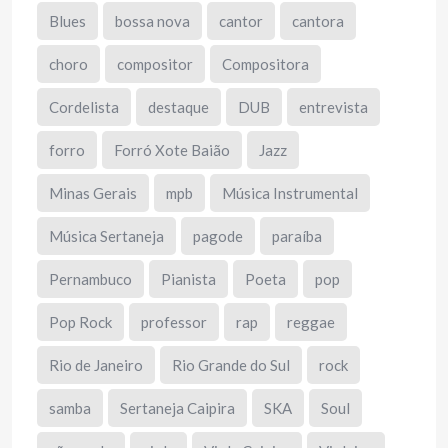
Blues
bossa nova
cantor
cantora
choro
compositor
Compositora
Cordelista
destaque
DUB
entrevista
forro
Forró Xote Baião
Jazz
Minas Gerais
mpb
Música Instrumental
Música Sertaneja
pagode
paraíba
Pernambuco
Pianista
Poeta
pop
Pop Rock
professor
rap
reggae
Rio de Janeiro
Rio Grande do Sul
rock
samba
Sertaneja Caipira
SKA
Soul