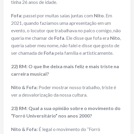
tinha 26 anos de idade.
Fofa:
passei por muitas saias juntas com
Nito
. Em
2021, quando fazíamos uma apresentação em um
evento, o locutor que trabalhava no palco comigo, não
queria me chamar de
Fofa
. Ele disse que fofa era
Nito
,
queria saber meu nome, não falei e disse que gosto de
ser chamada de
Fofa
pela família e artisticamente.
22) RM: O que lhe deixa mais feliz e mais triste na
carreira musical?
Nito & Fofa:
Poder mostrar nosso trabalho, triste é
ver a desvalorização da nossa cultura.
23) RM: Qual a sua opinião sobre o movimento do
“Forró Universitário” nos anos 2000?
Nito & Fofa:
É legal o movimento do “Forró