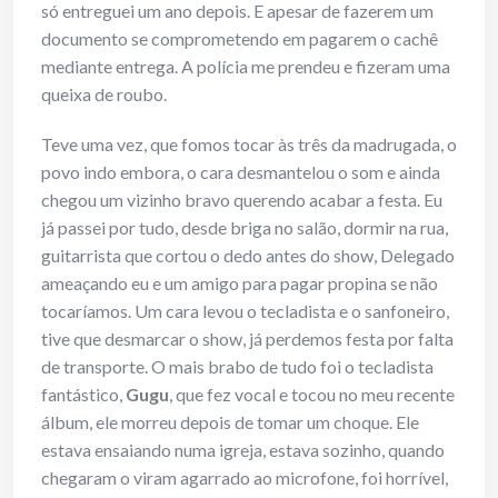
só entreguei um ano depois. E apesar de fazerem um
documento se comprometendo em pagarem o cachê
mediante entrega. A polícia me prendeu e fizeram uma
queixa de roubo.
Teve uma vez, que fomos tocar às três da madrugada, o
povo indo embora, o cara desmantelou o som e ainda
chegou um vizinho bravo querendo acabar a festa. Eu
já passei por tudo, desde briga no salão, dormir na rua,
guitarrista que cortou o dedo antes do show, Delegado
ameaçando eu e um amigo para pagar propina se não
tocaríamos. Um cara levou o tecladista e o sanfoneiro,
tive que desmarcar o show, já perdemos festa por falta
de transporte. O mais brabo de tudo foi o tecladista
fantástico,
Gugu
, que fez vocal e tocou no meu recente
álbum, ele morreu depois de tomar um choque. Ele
estava ensaiando numa igreja, estava sozinho, quando
chegaram o viram agarrado ao microfone, foi horrível,