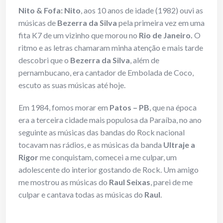
Nito & Fofa:
Nito
, aos 10 anos de idade (1982) ouvi as
músicas de
Bezerra da Silva
pela primeira vez em uma
fita K7 de um vizinho que morou no
Rio de Janeiro.
O
ritmo e as letras chamaram minha atenção e mais tarde
descobri que o
Bezerra da Silva
, além de
pernambucano, era cantador de Embolada de Coco,
escuto as suas músicas até hoje.
Em 1984, fomos morar em
Patos – PB
, que na época
era a terceira cidade mais populosa da Paraíba, no ano
seguinte as músicas das bandas do Rock nacional
tocavam nas rádios, e as músicas da banda
Ultraje a
Rigor
me conquistam, comecei a me culpar, um
adolescente do interior gostando de Rock. Um amigo
me mostrou as músicas do
Raul Seixas
, parei de me
culpar e cantava todas as músicas do
Raul
.