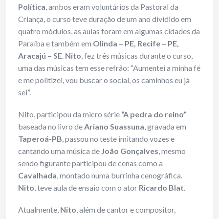
Política
, ambos eram voluntários da Pastoral da
Criança, o curso teve duração de um ano dividido em
quatro módulos, as aulas foram em algumas cidades da
Paraíba e também em
Olinda – PE, Recife – PE,
Aracajú – SE
.
Nito
, fez três músicas durante o curso,
uma das músicas tem esse refrão: “Aumentei a minha fé
e me politizei, vou buscar o social, os caminhos eu já
sei”.
Nito, participou da micro série
“A pedra do reino”
baseada no livro de
Ariano Suassuna
, gravada em
Taperoá-PB
, passou no teste imitando vozes e
cantando uma música de
João Gonçalves
, mesmo
sendo figurante participou de cenas como a
Cavalhada
, montado numa burrinha cenográfica.
Nito
, teve aula de ensaio com o ator
Ricardo Blat
.
Atualmente,
Nito
, além de cantor e compositor,