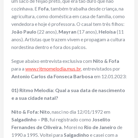
um saco de feijão preto, que era tão duro que não
cozinhava. E
Fofa
, também trabalha desde criança, na
agricultura, como doméstica em casa de família, como
vendedora e hoje é professora. O casal tem três filhos:
João Paulo
(22 anos),
Mayran
(17 anos),
Heloísa
(11
anos). Artistas que trazem vivem e propagam a cultura
nordestina dentro e fora dos palcos.
Segue abaixo entrevista exclusiva com
Nito & Fofa
para a
www.ritmomelodia.mus.br
, entrevistados por
Antonio Carlos da Fonseca Barbosa
em 12.01.2023:
01) Ritmo Melodia: Qual a sua data de nascimento
e a sua cidade natal?
Nito & Fofa:
Nito
, nasci no dia 12/01/1972 em
Salgadinho – PB
, fui registrado como
Joselito
Fernandes de Oliveira.
Morei no
Rio de Janeiro
de
1990 a 1995. Voltei para
Salgadinho
e casei com a