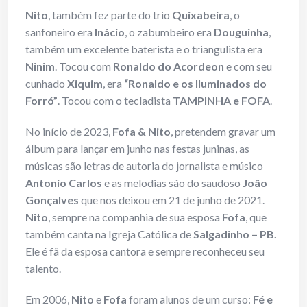
Nito
, também fez parte do trio
Quixabeira
, o
sanfoneiro era
Inácio
, o zabumbeiro era
Douguinha
,
também um excelente baterista e o triangulista era
Ninim
. Tocou com
Ronaldo do Acordeon
e com seu
cunhado
Xiquim
, era
“Ronaldo e os Iluminados do
Forró”
. Tocou com o tecladista
TAMPINHA e FOFA
.
No início de 2023,
Fofa & Nito
, pretendem gravar um
álbum para lançar em junho nas festas juninas, as
músicas são letras de autoria do jornalista e músico
Antonio Carlos
e as melodias são do saudoso
João
Gonçalves
que nos deixou em 21 de junho de 2021.
Nito
, sempre na companhia de sua esposa
Fofa
, que
também canta na Igreja Católica de
Salgadinho – PB.
Ele é fã da esposa cantora e sempre reconheceu seu
talento.
Em 2006,
Nito
e
Fofa
foram alunos de um curso:
Fé e