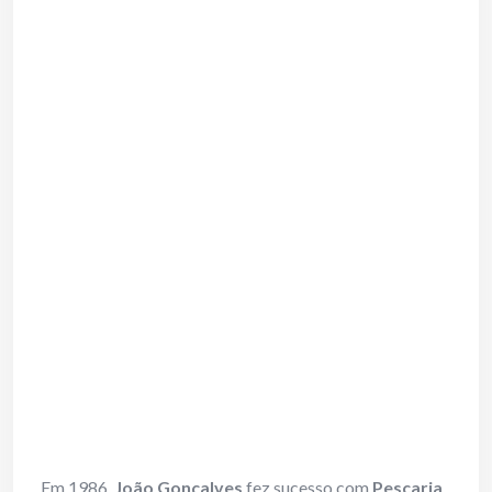
Em 1986,
João Gonçalves
fez sucesso com
Pescaria