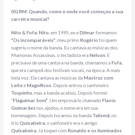
05) RM: Quando, como e onde você começou a sua
carreira musical?
Nito & Fofa:
Nito
, em 1995, eu e
Dilmar
formamos
“Os Incomparáveis”
, meu primo
Rogério
foi quem
sugeriu o nome da banda. Eu cantava as músicas dos
Mamonas Assassinas, o tecladista era
Nelson
. E
precisava de uma cantora na banda, chamamos a
Fofa
,
que era campeã dos festivais vocais, na época. A mais
bela voz. Ela cantava as músicas da
Mastruz com
Leite
e
Magníficos
. Depois entrou o sanfoneiro
Toquinho
, mas a banda acabou. Depois formei
“
Flaguimar Som”
. Um empresário chamado
Flavio
Guimarães
nos ajudou, o nome era em sua
homenagem. Depois tocamos na banda
Talismã
, no
trio
Quixabeira
, o sanfoneiro era o amigo
Quixabeira
. Já toquei com
Ronaldo
e os iluminados