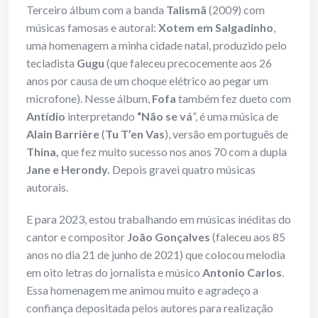
Terceiro álbum com a banda
Talismã
(2009) com
músicas famosas e autoral:
Xotem em
Salgadinho
,
uma homenagem a minha cidade natal, produzido pelo
tecladista
Gugu
(que faleceu precocemente aos 26
anos por causa de um choque elétrico ao pegar um
microfone). Nesse álbum,
Fofa
também fez dueto com
Antídio
interpretando
“Não se vá
”, é uma música de
Alain Barrière
(
Tu T’en Vas
), versão em português de
Thina,
que fez muito sucesso nos anos 70 com a dupla
Jane e Herondy.
Depois gravei quatro músicas
autorais.
E para 2023, estou trabalhando em músicas inéditas do
cantor e compositor
João Gonçalves
(faleceu aos 85
anos no dia 21 de junho de 2021) que colocou melodia
em oito letras do jornalista e músico
Antonio Carlos
.
Essa homenagem me animou muito e agradeço a
confiança depositada pelos autores para realização