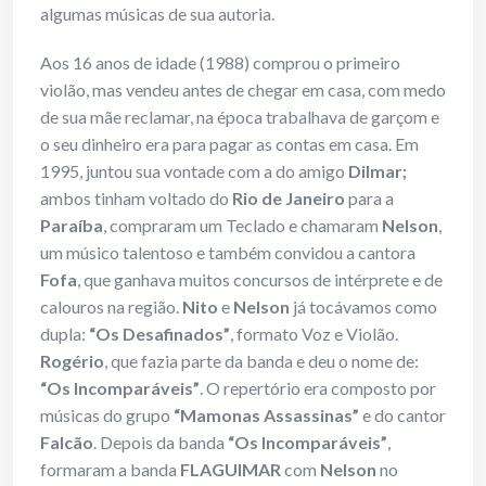
algumas músicas de sua autoria.
Aos 16 anos de idade (1988) comprou o primeiro
violão, mas vendeu antes de chegar em casa, com medo
de sua mãe reclamar, na época trabalhava de garçom e
o seu dinheiro era para pagar as contas em casa. Em
1995, juntou sua vontade com a do amigo
Dilmar;
ambos tinham voltado do
Rio de Janeiro
para a
Paraíba
, compraram um Teclado e chamaram
Nelson
,
um músico talentoso e também convidou a cantora
Fofa
, que ganhava muitos concursos de intérprete e de
calouros na região.
Nito
e
Nelson
já tocávamos como
dupla:
“Os Desafinados”
, formato Voz e Violão.
Rogério
, que fazia parte da banda e deu o nome de:
“Os Incomparáveis”
. O repertório era composto por
músicas do grupo
“Mamonas Assassinas”
e do cantor
Falcão
. Depois da banda
“Os Incomparáveis”
,
formaram a banda
FLAGUIMAR
com
Nelson
no