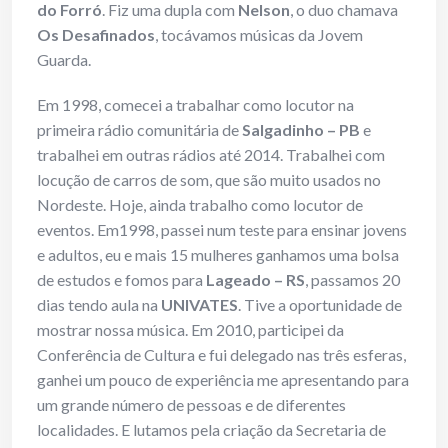
do Forró
. Fiz uma dupla com
Nelson
, o duo chamava
Os Desafinados
, tocávamos músicas da Jovem
Guarda.
Em 1998, comecei a trabalhar como locutor na
primeira rádio comunitária de
Salgadinho – PB
e
trabalhei em outras rádios até 2014. Trabalhei com
locução de carros de som, que são muito usados no
Nordeste. Hoje, ainda trabalho como locutor de
eventos. Em1998, passei num teste para ensinar jovens
e adultos, eu e mais 15 mulheres ganhamos uma bolsa
de estudos e fomos para
Lageado – RS
, passamos 20
dias tendo aula na
UNIVATES
. Tive a oportunidade de
mostrar nossa música. Em 2010, participei da
Conferência de Cultura e fui delegado nas três esferas,
ganhei um pouco de experiência me apresentando para
um grande número de pessoas e de diferentes
localidades. E lutamos pela criação da Secretaria de