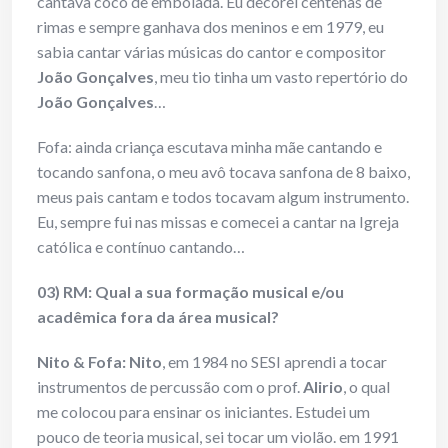
cantava coco de embolada. Eu decorei centenas de
rimas e sempre ganhava dos meninos e em 1979, eu
sabia cantar várias músicas do cantor e compositor
João Gonçalves
, meu tio tinha um vasto repertório do
João Gonçalves
…
Fofa: ainda criança escutava minha mãe cantando e
tocando sanfona, o meu avô tocava sanfona de 8 baixo,
meus pais cantam e todos tocavam algum instrumento.
Eu, sempre fui nas missas e comecei a cantar na Igreja
católica e contínuo cantando…
03) RM: Qual a sua formação musical e/ou
acadêmica fora da área musical?
Nito & Fofa:
Nito
, em 1984 no SESI aprendi a tocar
instrumentos de percussão com o prof.
Alirio
, o qual
me colocou para ensinar os iniciantes. Estudei um
pouco de teoria musical, sei tocar um violão. em 1991