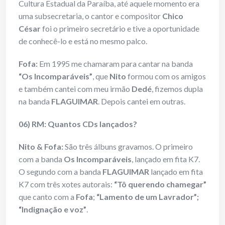
Cultura Estadual da Paraíba, até aquele momento era
uma subsecretaria, o cantor e compositor
Chico
César
foi o primeiro secretário e tive a oportunidade
de conhecê-lo e está no mesmo palco.
Fofa:
Em 1995 me chamaram para cantar na banda
“Os Incomparáveis”
, que
Nito
formou com os amigos
e também cantei com meu irmão
Dedé
, fizemos dupla
na banda
FLAGUIMAR
. Depois cantei em outras.
06) RM: Quantos CDs lançados?
Nito & Fofa:
São três álbuns gravamos. O primeiro
com a banda
Os Incomparáveis
, lançado em fita K7.
O segundo com a banda
FLAGUIMAR
lançado em fita
K7 com três xotes autorais:
“Tô querendo chamegar”
que canto com a
Fofa
;
“Lamento de um Lavrador”;
“Indignação e voz”
.