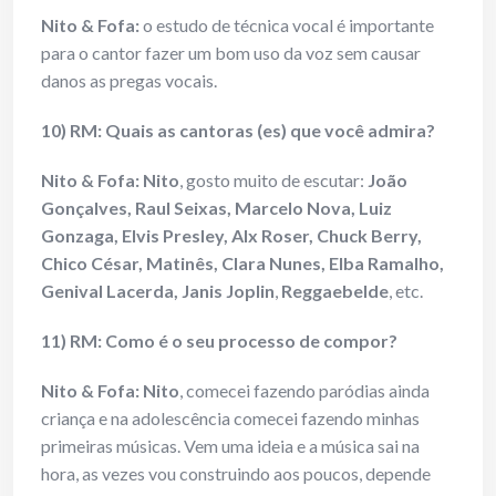
Nito & Fofa:
o estudo de técnica vocal é importante
para o cantor fazer um bom uso da voz sem causar
danos as pregas vocais.
10) RM: Quais as cantoras (es) que você admira?
Nito & Fofa:
Nito
, gosto muito de escutar:
João
Gonçalves, Raul Seixas, Marcelo Nova, Luiz
Gonzaga, Elvis Presley, Alx Roser, Chuck Berry,
Chico César, Matinês, Clara Nunes, Elba Ramalho,
Genival Lacerda, Janis Joplin
,
Reggaebelde
, etc.
11) RM: Como é o seu processo de compor?
Nito & Fofa:
Nito
, comecei fazendo paródias ainda
criança e na adolescência comecei fazendo minhas
primeiras músicas. Vem uma ideia e a música sai na
hora, as vezes vou construindo aos poucos, depende