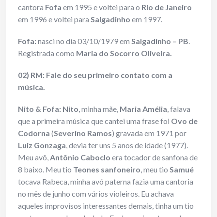
cantora
Fofa
em 1995 e voltei para o
Rio de Janeiro
em 1996 e voltei para
Salgadinho
em 1997.
Fofa:
nasci no dia 03/10/1979 em
Salgadinho – PB
.
Registrada como
Maria do Socorro Oliveira.
02) RM: Fale do seu primeiro contato com a
música.
Nito & Fofa:
Nito
, minha mãe,
Maria Amélia
, falava
que a primeira música que cantei uma frase foi
Ovo de
Codorna
(
Severino Ramos
) gravada em 1971 por
Luiz Gonzaga
, devia ter uns 5 anos de idade (1977).
Meu avô,
Antônio Caboclo
era tocador de sanfona de
8 baixo. Meu tio
Teones sanfoneiro
, meu tio
Samué
tocava Rabeca, minha avó paterna fazia uma cantoria
no mês de junho com vários violeiros. Eu achava
aqueles improvisos interessantes demais, tinha um tio