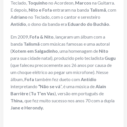
Teclado,
Toquinho
no Acordeon,
Marcos
na Guitarra.
E depois,
Nito e Fofa
entraram na banda
Talismã
, com
A
driano
no Teclado, com o cantor e seresteiro
Antídio
, o dono da banda era
Eduardo do Buchão
.
Em 2009,
Fofa & Nito
, lançaram um álbum com a
banda
Talismã
com músicas famosas e uma autoral
(
Xotem em
Salgadinho
, uma homenagem de
Nito
para sua cidade natal), produzido pelo tecladista
Gugu
(que faleceu precocemente aos 26 anos por causa de
um choque elétrico ao pegar um microfone). Nesse
álbum,
Fofa
também fez dueto com
Antídio
interpretando
“Não se vá
”, é uma música de
Alain
Barrière
(
Tu T’en Vas
), versão em português de
Thina,
que fez muito sucesso nos anos 70 com a dupla
Jane e Herondy.