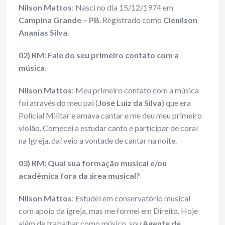
Nilson Mattos
: Nasci no dia 15/12/1974 em
Campina Grande – PB
. Registrado como
Clenilson
Ananias Silva
.
02) RM: Fale do seu primeiro contato com a
música.
Nilson Mattos
: Meu primeiro contato com a música
foi através do meu pai (
José Luiz da Silva
) que era
Policial Militar e amava cantar e me deu meu primeiro
violão. Comecei a estudar canto e participar de coral
na Igreja, daí veio a vontade de cantar na noite.
03) RM: Qual sua formação musical e/ou
acadêmica fora da área musical?
Nilson Mattos
: Estudei em conservatório musical
com apoio da igreja, mas me formei em Direito. Hoje
além de trabalhar como músico, sou
Agente de