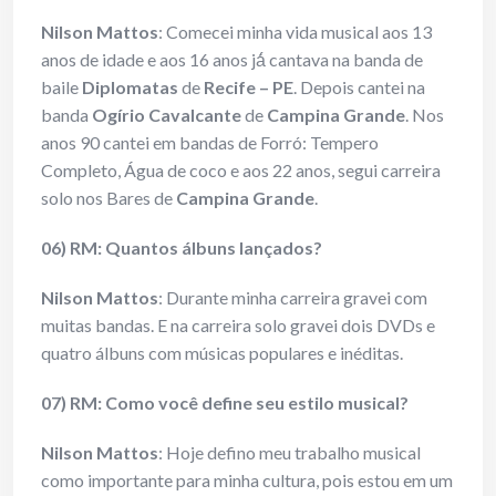
Nilson Mattos
: Comecei minha vida musical aos 13
anos de idade e aos 16 anos já́ cantava na banda de
baile
Diplomatas
de
Recife – PE
. Depois cantei na
banda
Ogírio Cavalcante
de
Campina Grande
. Nos
anos 90 cantei em bandas de Forró: Tempero
Completo, Água de coco e aos 22 anos, segui carreira
solo nos Bares de
Campina Grande
.
06) RM: Quantos álbuns lançados?
Nilson Mattos
: Durante minha carreira gravei com
muitas bandas. E na carreira solo gravei dois DVDs e
quatro álbuns com músicas populares e inéditas.
07) RM: Como você define seu estilo musical?
Nilson Mattos
: Hoje defino meu trabalho musical
como importante para minha cultura, pois estou em um