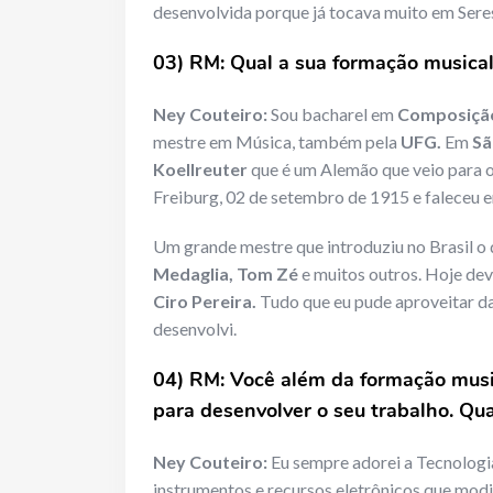
desenvolvida porque já tocava muito em Seres
03) RM: Qual a sua formação musical
Ney Couteiro:
Sou bacharel em
Composição
mestre em Música, também pela
UFG.
Em
Sã
Koellreuter
que é um Alemão que veio para o
Freiburg, 02 de setembro de 1915 e faleceu 
Um grande mestre que introduziu no Brasil o
Medaglia, Tom Zé
e muitos outros. Hoje dev
Ciro Pereira.
Tudo que eu pude aproveitar d
desenvolvi.
04) RM: Você além da formação music
para desenvolver o seu trabalho. Qu
Ney Couteiro:
Eu sempre adorei a Tecnologi
instrumentos e recursos eletrônicos que mod