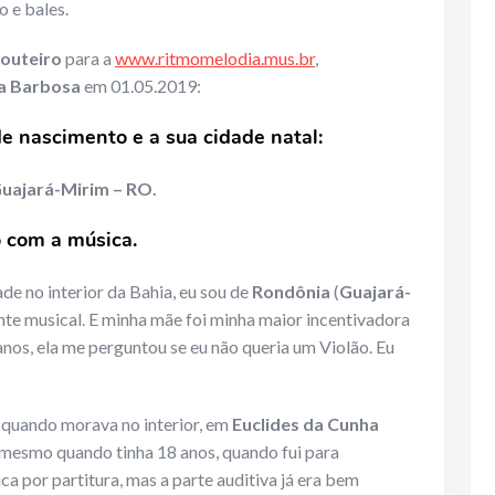
o e bales.
outeiro
para a
www.ritmomelodia.mus.br
,
ca Barbosa
em 01.05.2019:
de nascimento e a sua cidade natal:
uajará-Mirim – RO.
o com a música.
de no interior da Bahia, eu sou de
Rondônia
(
Guajará-
nte musical. E minha mãe foi minha maior incentivadora
 anos, ela me perguntou se eu não queria um Violão. Eu
 quando morava no interior, em
Euclides da Cunha
 mesmo quando tinha 18 anos, quando fui para
a por partitura, mas a parte auditiva já era bem