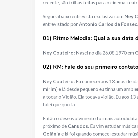
recente, são trilhas feitas para o cinema, teatr
Segue abaixo entrevista exclusiva com
Ney C
entrevistado por
Antonio Carlos da Fonse
01) Ritmo Melodia: Qual a sua data 
Ney Couteiro:
Nasci no dia 26.08.1970 em
G
02) RM: Fale do seu primeiro contat
Ney Couteiro:
Eu comecei aos 13 anos de ida
mirim
) e lá desde pequeno eu tinha um ambie
a tocar o Violão. Ela tocava violão. Eu aos 13
falei que queria.
Então o desenvolvimento foi mais autodidata
próximo de
Canudos
. Eu vim estudar música
Goiânia
e lá foi quando comecei estudar músic