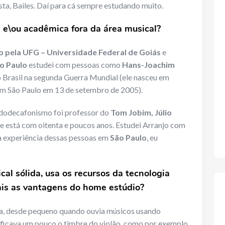
ta, Bailes. Daí para cá sempre estudando muito.
 e\ou acadêmica fora da área musical?
 pela UFG
– Universidade Federal de Goiás
e
o Paulo
estudei com pessoas como
Hans-Joachim
 Brasil na segunda Guerra Mundial (ele nasceu em
em São Paulo em 13 de setembro de 2005).
 dodecafonismo foi professor do
Tom Jobim, Júlio
e está com oitenta e poucos anos. Estudei Arranjo com
a experiência dessas pessoas em
São Paulo
, eu
al sólida, usa os recursos da tecnologia
ais as vantagens do home estúdio?
a, desde pequeno quando ouvia músicos usando
ificava um pouco o timbre do violão, como por exemplo,