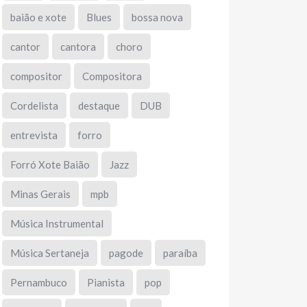
baião e xote
Blues
bossa nova
cantor
cantora
choro
compositor
Compositora
Cordelista
destaque
DUB
entrevista
forro
Forró Xote Baião
Jazz
Minas Gerais
mpb
Música Instrumental
Música Sertaneja
pagode
paraíba
Pernambuco
Pianista
pop