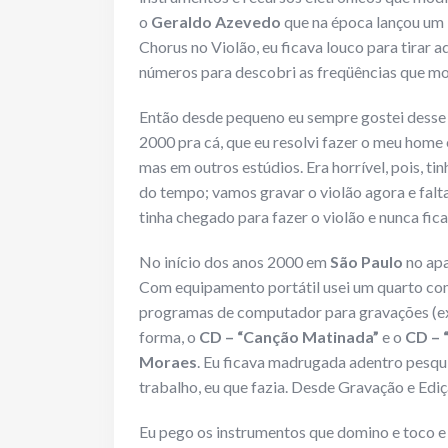
o
Geraldo Azevedo
que na época lançou um D
Chorus no Violão, eu ficava louco para tirar
números para descobri as freqüências que m
Então desde pequeno eu sempre gostei desse 
2000 pra cá, que eu resolvi fazer o meu home 
mas em outros estúdios. Era horrível, pois, t
do tempo; vamos gravar o violão agora e fal
tinha chegado para fazer o violão e nunca fica
No início dos anos 2000 em
São Paulo
no apa
Com equipamento portátil usei um quarto com
programas de computador para gravações (exe
forma, o
CD – “Canção Matinada”
e o
CD – 
Moraes
. Eu ficava madrugada adentro pesqu
trabalho, eu que fazia. Desde Gravação e Ediç
Eu pego os instrumentos que domino e toco e