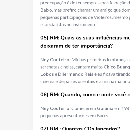
preocupação é de ter sempre a participação 
Baixo, mas prefiro chamar um amigo que domi
pequenas participações de Violeiros, mesmo
especialistas no instrumento.
05) RM: Quais as suas influências m
deixaram de ter importância?
Ney Couteiro:
Minhas primeiras lembranças 
serenatas e nelas, cantam muito
Chico Buar
Lobos
e
Dilermando Reis
e eu ficava tirand
cinema e de países orientais é a minha maior 
06) RM: Quando, como e onde você c
Ney Couteiro:
Comecei em
Goiânia
em 1989
pequenas apresentações em Bares.
07) RM : Quantos CDs lançados?