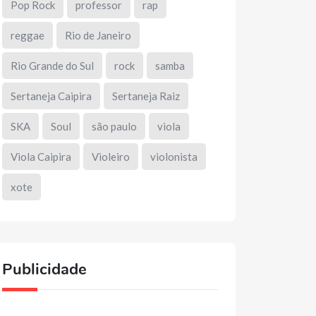
Pop Rock
professor
rap
reggae
Rio de Janeiro
Rio Grande do Sul
rock
samba
Sertaneja Caipira
Sertaneja Raiz
SKA
Soul
são paulo
viola
Viola Caipira
Violeiro
violonista
xote
Publicidade