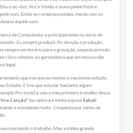
isco ao vivo, Voz e Violão e usava pedal Feize e
 aquele som. Então eu comprava pedais, mexia com os
odulava aquele som.
lance de Computador e principalmente no início de
estúdio. Eu sempre produzir, fiz direção e produção,
inha sempre um horário para a gravação, naquela pressão
tam cinco minutos ou aproveitava que um músico não
va legal.
rtamento que morava eu montei o meu home estúdio.
o Estúdio. E tive que estudar bastante alguns
mplo Pro tools) e saiu o meu primeiro trabalho dessa
“Voa Canção”
da cantora e minha esposa
Sabah
isando e estudando muito. Cinquenta por cento do
ão.
 vou montando o trabalho. Mas a minha grande