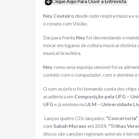
Clique Aqui Para Ouvir a Entrevista
Ney Couteiro
desde cedo respira música e s
o conato com Violão.
Daí para frente
Ney
foi desvendando o mundo 
morar em lugares de cultura musical distinta
musical brasileira.
Ney
como uma esponja sensível foi se alimen
contato com o computador, com o domínio e 
O som acústico foi tomando conta dos chips
acadêmica em
Composição pela UFG
– Uni
UFG
e já ensinou na
ULM – Universidade Li
Lançou quatro CDs lançados:
“Concertoria”
com
Sabah Moraes
em 2014;
“Trilhas Ver
discos são canções regionais autorais e tercei