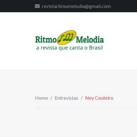
to
revistaritmomelodia@gmail.com
content
Home
/
Entrevistas
/
Ney Couteiro