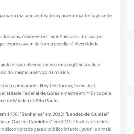
ua mãe a maior incentivadora para ele manter logo cedo
dos sons. Absorveu várias influências rítmicas, por
 que expressavam de forma peculiar à diversidade
tando desse universo sonoro e na seqüência veio o
uso do mesmo a serviço da música.
 do seu computador.
Ney
tem formação musical
versidade Federal de Goiás
e mestre em Música pela
vre de Música
de
São Paulo.
em 1998;
“Sonhares”
em 2012;
“Lendas de Quintal”
edas e Outros Caminhos”
em 2015. Os dois primeiros
ro disco voltado para o público infanto-juvenil e o mais