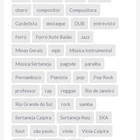
choro
compositor
Compositora
Cordelista
destaque
DUB
entrevista
forro
Forró Xote Baião
Jazz
Minas Gerais
mpb
Música Instrumental
Música Sertaneja
pagode
paraíba
Pernambuco
Pianista
pop
Pop Rock
professor
rap
reggae
Rio de Janeiro
Rio Grande do Sul
rock
samba
Sertaneja Caipira
Sertaneja Raiz
SKA
Soul
são paulo
viola
Viola Caipira