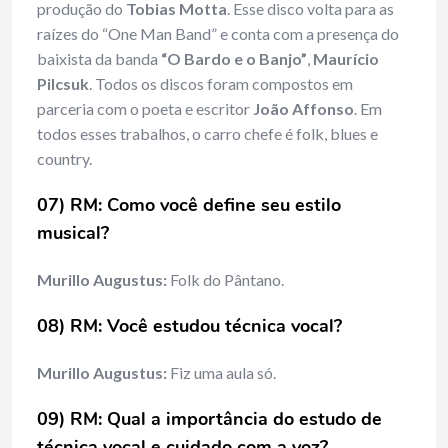
produção do
Tobias Motta
. Esse disco volta para as
raízes do “One Man Band” e conta com a presença do
baixista da banda
“O Bardo e o Banjo”
,
Maurício
Pilcsuk
. Todos os discos foram compostos em
parceria com o poeta e escritor
João Affonso
. Em
todos esses trabalhos, o carro chefe é folk, blues e
country.
07) RM: Como você define seu estilo
musical?
Murillo Augustus:
Folk do Pântano.
08) RM: Você estudou técnica vocal?
Murillo Augustus:
Fiz uma aula só.
09) RM: Qual a importância do estudo de
técnica vocal e cuidado com a
voz?