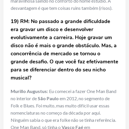
maravilhosa saindo no conforto do home estúdio. A
desvantagem é que tem coisas ruins também (risos).
19) RM: No passado a grande dificuldade
era gravar um disco e
desenvolver
evolutivamente a carreira. Hoje gravar um
disco não é mais o
grande obstáculo. Mas, a
concorrência de mercado se tornou o
grande
desafio. O que você faz efetivamente
para se diferenciar dentro do seu
nicho
musical?
Murillo Augustus:
Eu comecei a fazer One Man Band
no interior de
São Paulo
em 2012, no segmento de
Folk e Blues. Foi muito, mas muito difícil usar essas
nomenclaturas no começo da década por aqui.
Ninguém sabia o que era folke não se tinha referência.
One Man Band, só tinha o
Vasco Faé
em