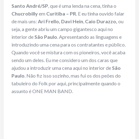
Santo
André/SP
, que é uma lenda na cena, tinha o
Chucrobilly
em
Curitiba – PR
. E eu tinha ouvido falar
de mais uns:
Ari Frello, Davi Hein
,
Caio Durazzo,
ou
seja, a gente abriu um campo gigantesco aqui no
interior de
São Paulo
. Apresentando as linguagens e
introduzindo uma cena para os contratantes e público.
Quando você se mistura com os pioneiros, você acaba
sendo um deles. Eu me considero um dos caras que
ajudou a introduzir uma cena aqui no interior de
São
Paulo
. Não fiz isso sozinho, mas fui os dos peões do
tabuleiro do Folk por aqui, principalmente quando o
assunto é ONE MAN BAND.