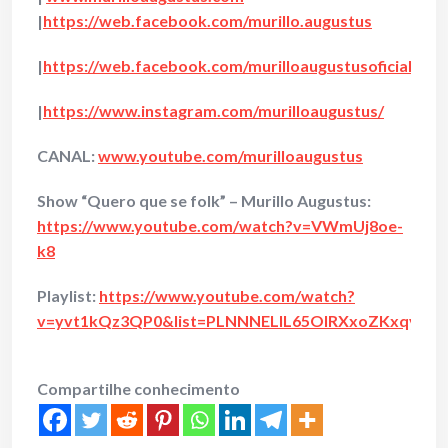
|
https://web.facebook.com/murillo.augustus
|
https://web.facebook.com/murilloaugustusoficial
|
https://www.instagram.com/murilloaugustus/
CANAL:
www.youtube.com/murilloaugustus
Show “Quero que se folk” – Murillo Augustus:
https://www.youtube.com/watch?v=VWmUj8oe-
k8
Playlist:
https://www.youtube.com/watch?
v=yvt1kQz3QP0&list=PLNNNELlL65OIRXxoZKxqydXi
Compartilhe conhecimento