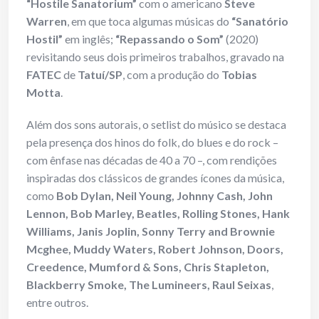
“Hostile Sanatorium”
com o americano
Steve
Warren
, em que toca algumas músicas do
“Sanatório
Hostil”
em inglês;
“Repassando o Som”
(2020)
revisitando seus dois primeiros trabalhos, gravado na
FATEC
de
Tatuí/SP
, com a produção do
Tobias
Motta
.
Além dos sons autorais, o setlist do músico se destaca
pela presença dos hinos do folk, do blues e do rock –
com ênfase nas décadas de 40 a 70 –, com rendições
inspiradas dos clássicos de grandes ícones da música,
como
Bob Dylan, Neil Young, Johnny Cash, John
Lennon, Bob Marley, Beatles, Rolling Stones, Hank
Williams, Janis Joplin, Sonny Terry and Brownie
Mcghee, Muddy Waters, Robert Johnson, Doors,
Creedence, Mumford & Sons, Chris Stapleton,
Blackberry Smoke, The Lumineers, Raul Seixas
,
entre outros.