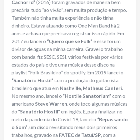
Cachorro”
(2016) foram gravados de maneira bem
precária, tudo “ao vivão”, sem muita produção e tempo.
Também não tinha muita experiência e não tinha
dinheiro. Estava atuando como One Man Band há 2
anos e achava que precisava registrar isso rápido. Em
2017 eu lancei o
“Quero que se
Folk”
e esse foi um
divisor de águas na minha carreira. Gravei o trabalho
com banda, fiz SESC, SESI, vários festivais por vários
estados do país e tive uma música desse disco na
playlist “Folk Brasileiro” do spotify. Em 2019 lancei o
“Sanatório Hostil”
com a produção do guitarrista
brasileiro que atua em
Nashville
,
Matheus Canteri
.
No mesmo ano, lancei o
“Hostile Sanatorium”
com o
americano
Steve Warren
, onde toco algumas músicas
do
“Sanatório Hostil”
em inglês. E, para finalizar, no
meio da pandemia do Covid-19, lancei o
“Repassando
o Som”
, um disco revisitando meus dois primeiros
trabalhos, gravado na
FATEC
de
Tatuí/SP
, com a