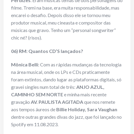
Perdizes
. Eram músicas temas de dois personagens do
filme. Tremi na base, era muita responsabilidade, mas
encarei o desafio. Depois disso ele se tornou meu
produtor musical, meu cineasta e compositor das
músicas que gravo. Tenho um “personal songwriter”
chic né? (risos).
06) RM: Quantos CD’S lançados?
Mônica Belli:
Com as rápidas mudanças da tecnologia
na área musical, onde os LPs e CDs praticamente
foram extintos, dando lugar as plataformas digitais, só
gravei singles num total de três:
ANJO AZUL,
CAMINHO SEM NORTE
e minha mais recente
gravação
AV. PAULISTA AGITADA
que nos remete
aos tempos áureos de
Billie Holiday, Sara Vaughan
dentre outras grandes divas do jazz, que foi lançado no
Spotify em 11.08.2023.