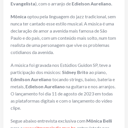
Evangelista
), com o arranjo de
Edielson Aureliano.
Mônica
optou pela linguagem do jazz tradicional, sem
nunca ter cantado esse estilo musical. A música é uma
declaração de amor a avenida mais famosa de São
Paulo e do país, com um conteúdo mais solto, num tom
realista de uma personagem que vive os problemas
cotidianos da avenida.
A música foi gravada nos Estúdios Guidon SP, teve a
participação dos músicos:
Sidney Brito
ao piano,
Edmilson Aureliano
tocando strings, baixo, bateria e
metais,
Edielson Aureliano
na guitarra e nos arranjos.
O lançamento foi dia 11 de agosto de 2023 em todas
as plataformas digitais e com o lançamento do vídeo
clipe.
Segue abaixo entrevista exclusiva com
Mônica Belli
para a
www.ritmomelodia.mus.br
, entrevistada por