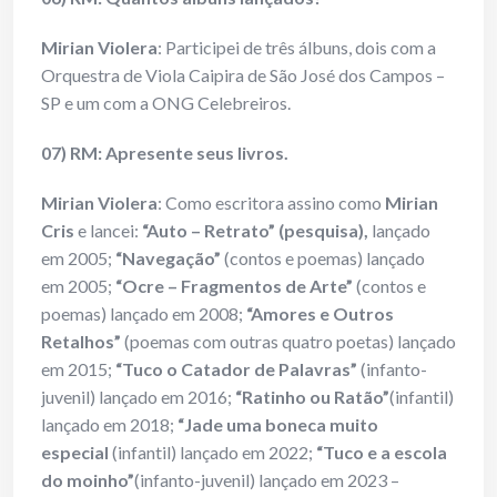
Mirian Violera
: Participei de três álbuns, dois com a
Orquestra de Viola Caipira de São José dos Campos –
SP e um com a ONG Celebreiros.
07) RM: Apresente seus livros.
Mirian Violera
: Como escritora assino como
Mirian
Cris
e lancei:
“Auto – Retrato” (pesquisa),
lançado
em 2005;
“Navegação”
(contos e poemas) lançado
em 2005;
“Ocre – Fragmentos de Arte”
(contos e
poemas) lançado em 2008;
“Amores e Outros
Retalhos”
(poemas com outras quatro poetas) lançado
em 2015;
“Tuco o Catador de Palavras”
(infanto-
juvenil) lançado em 2016;
“Ratinho ou Ratão”
(infantil)
lançado em 2018;
“Jade uma boneca muito
especial
(infantil) lançado em 2022;
“Tuco e a escola
do moinho”
(infanto-juvenil) lançado em 2023 –