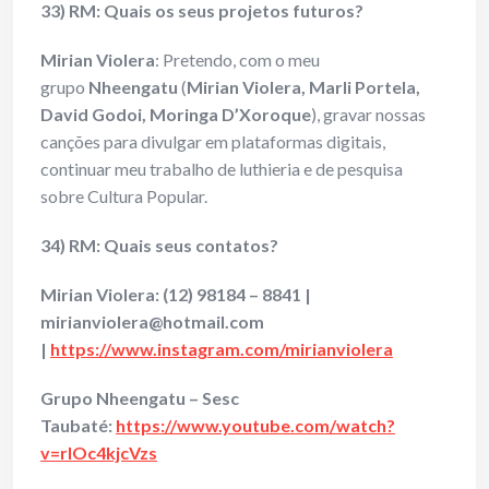
33) RM: Quais os seus projetos futuros?
Mirian Violera
: Pretendo, com o meu
grupo
Nheengatu
(
Mirian Violera, Marli Portela,
David Godoi, Moringa D’Xoroque
), gravar nossas
canções para divulgar em plataformas digitais,
continuar meu trabalho de luthieria e de pesquisa
sobre Cultura Popular.
34) RM: Quais seus contatos?
Mirian Violera: (12) 98184 – 8841 |
mirianviolera@hotmail.com
|
https://www.instagram.com/mirianviolera
Grupo Nheengatu – Sesc
Taubaté:
https://www.youtube.com/watch?
v=rIOc4kjcVzs