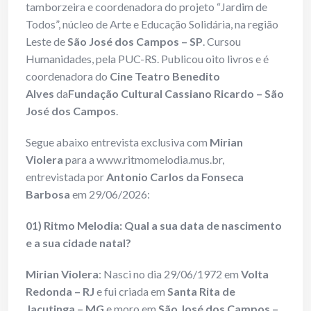
tamborzeira e coordenadora do projeto “Jardim de
Todos”, núcleo de Arte e Educação Solidária, na região
Leste de
São José dos Campos – SP
. Cursou
Humanidades, pela PUC-RS. Publicou oito livros e é
coordenadora do
Cine Teatro Benedito
Alves
da
Fundação Cultural Cassiano Ricardo – São
José dos Campos
.
Segue abaixo entrevista exclusiva com
Mirian
Violera
para a www.ritmomelodia.mus.br,
entrevistada por
Antonio Carlos da Fonseca
Barbosa
em 29/06/2026:
01) Ritmo Melodia: Qual a sua data de nascimento
e a sua cidade natal?
Mirian Violera
: Nasci no dia 29/06/1972 em
Volta
Redonda – RJ
e fui criada em
Santa Rita de
Jacutinga – MG
e moro em
São José dos Campos –