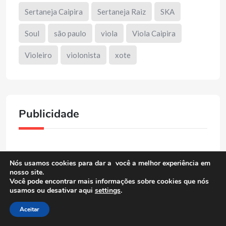
Sertaneja Caipira
Sertaneja Raiz
SKA
Soul
são paulo
viola
Viola Caipira
Violeiro
violonista
xote
Publicidade
Nós usamos cookies para dar a você a melhor experiência em
nosso site.
Você pode encontrar mais informações sobre cookies que nós
usamos ou desativar aqui
settings
.
Aceitar