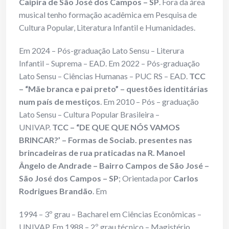
Caipira de São José dos Campos – SP
. Fora da área
musical tenho formação acadêmica em Pesquisa de
Cultura Popular, Literatura Infantil e Humanidades.
Em 2024 – Pós-graduação Lato Sensu – Literura
Infantil – Suprema – EAD. Em 2022 – Pós-graduação
Lato Sensu – Ciências Humanas – PUC RS – EAD.
TCC
– “Mãe branca e pai preto” – questões identitárias
num país de mestiços
. Em 2010 – Pós – graduação
Lato Sensu – Cultura Popular Brasileira –
UNIVAP.
TCC – “DE QUE QUE NÓS VAMOS
BRINCAR?’ – Formas de Sociab. presentes nas
brincadeiras de rua praticadas na R. Manoel
Ângelo de Andrade – Bairro Campos de São José –
São José dos Campos – SP
; Orientada por
Carlos
Rodrigues Brandão
. Em
1994 – 3º grau – Bacharel em Ciências Econômicas –
UNIVAP. Em 1988 – 2º grau técnico – Magistério.