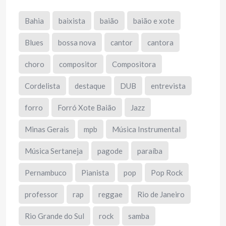
Bahia
baixista
baião
baião e xote
Blues
bossa nova
cantor
cantora
choro
compositor
Compositora
Cordelista
destaque
DUB
entrevista
forro
Forró Xote Baião
Jazz
Minas Gerais
mpb
Música Instrumental
Música Sertaneja
pagode
paraíba
Pernambuco
Pianista
pop
Pop Rock
professor
rap
reggae
Rio de Janeiro
Rio Grande do Sul
rock
samba