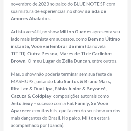
novembro de 2023 no palco do BLUE NOTE SP com
sua mistura de experiências, no show
Balada de
Amores Abalados
.
Artista versátil, no show
Milton Guedes
apresenta seu
lado mais intimista em sucessos, como
Bem no Último
instante, Você vai lembrar de mim
(da novela
TiTiTi
),
Outra Pessoa, Mares de Ti
de
Carlinhos
Brown, O meu Lugar
de
Zélia Duncan
, entre outros.
Mas, o show não poderia terminar sem sua festa de
MASHUPS, juntando
Lulu Santos & Bruno Mars,
Rita Lee & Dua Lipa, Fábio Junior & Beyoncé,
Cazuza & Coldplay
, composições autorais como
Jeito Sexy
– sucesso com a
Fat Family, Se Você
Aparecer
e muitos hits, que fazem do seu show um dos
mais dançantes do Brasil. No palco,
Milton
estará
acompanhado por (banda).