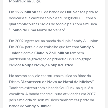
Montreux, na Suíça.
Em 1997
Milton
saiu da banda de
Lulu Santos
para se
dedicar a sua carreira solo e a seu segundo CD, com o
qual emplacou nas rádios de todo o país com a música
“Sonho de Uma Noite de Verão”.
Em 2002 ingressou na banda da dupla
Sandy & Junior
.
Em 2004, paralelo ao trabalho que faz com
Sandy &
Junior
e com o
Claudio Zoli, Milton
também
participou na gravação do primeiro DVD do grupo
carioca
Roupa Nova
, o
RoupAcústico
.
No mesmo ano, ele cantou uma música no filme da
Disney
“Aconteceu de Novo no Natal do Mickey”
.
Também estreou com a banda SoulFunk, na qual é o
vocalista. A banda encerrou suas atividades em 2007,
pois a maioria de seus músicos também faz parte da
banda de
Sandy & Junior
.