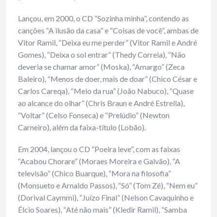
Lançou, em 2000, o CD “Sozinha minha”, contendo as
canções “A ilusão da casa” e “Coisas de você”, ambas de
Vitor Ramil, “Deixa eu me perder” (Vitor Ramil e André
Gomes), “Deixa o sol entrar” (Thedy Correia), “Não
deveria se chamar amor” (Moska), “Amargo” (Zeca
Baleiro), “Menos de doer, mais de doar” (Chico César e
Carlos Careqa), “Meio da rua” (João Nabuco), “Quase
ao alcance do olhar” (Chris Braun e André Estrella),
“Voltar” (Celso Fonseca) e “Prelúdio” (Newton
Carneiro), além da faixa-título (Lobão).
Em 2004, lançou o CD “Poeira leve”, com as faixas
“Acabou Chorare” (Moraes Moreira e Galvão), “A
televisão” (Chico Buarque), “Mora na filosofia”
(Monsueto e Arnaldo Passos), “Só” (Tom Zé), “Nem eu”
(Dorival Caymmi), “Juízo Final” (Nelson Cavaquinho e
Élcio Soares), “Até não mais” (Kledir Ramil), “Samba