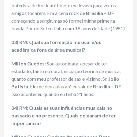
baterista de Rock até hoje, e me levava para ver os
amigos tocarem. Era a cena rock de
Brasília – DF
começando a surgir, mas só formei minha primeira
banda Por do Sol eu tinha com 18 anos de idade (1981).
03) RM: Qual sua formação musical e/ou
acadêmica fora da área musical?
Milton Guedes:
Sou autodidata, apesar de ter
estudado, tanto no coral, iniciação teórica de música,
quanto com meu professor de sax e vizinho, Sr.
João
Batista
. Ele me deu aulas até eu sair de
Brasília – DF
.
Isso aconteceu quando eu tinha 21 anos.
04) RM: Quais as suas influências musicais no
passado e no presente. Quais deixaram de ter
importância?
Milton Guedes:
Ouvia muito os mineiros,
Beto