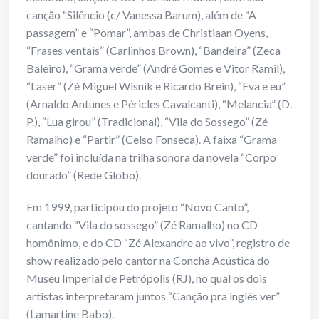
canção “Silêncio (c/ Vanessa Barum), além de “A
passagem” e “Pomar”, ambas de Christiaan Oyens,
“Frases ventais” (Carlinhos Brown), “Bandeira” (Zeca
Baleiro), “Grama verde” (André Gomes e Vitor Ramil),
“Laser” (Zé Miguel Wisnik e Ricardo Brein), “Eva e eu”
(Arnaldo Antunes e Péricles Cavalcanti), “Melancia” (D.
P.), “Lua girou” (Tradicional), “Vila do Sossego” (Zé
Ramalho) e “Partir” (Celso Fonseca). A faixa “Grama
verde” foi incluída na trilha sonora da novela “Corpo
dourado” (Rede Globo).
Em 1999, participou do projeto “Novo Canto”,
cantando “Vila do sossego” (Zé Ramalho) no CD
homônimo, e do CD “Zé Alexandre ao vivo”, registro de
show realizado pelo cantor na Concha Acústica do
Museu Imperial de Petrópolis (RJ), no qual os dois
artistas interpretaram juntos “Canção pra inglês ver”
(Lamartine Babo).