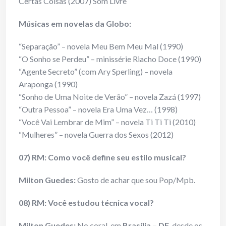
Certas Coisas (2007) Som Livre
Músicas em novelas da Globo:
“Separação” – novela Meu Bem Meu Mal (1990)
“O Sonho se Perdeu” – minissérie Riacho Doce (1990)
“Agente Secreto” (com Ary Sperling) – novela
Araponga (1990)
“Sonho de Uma Noite de Verão” – novela Zazá (1997)
“Outra Pessoa” – novela Era Uma Vez… (1998)
“Você Vai Lembrar de Mim” – novela Ti Ti Ti (2010)
“Mulheres” – novela Guerra dos Sexos (2012)
07) RM: Como você define seu estilo musical?
Milton Guedes:
Gosto de achar que sou Pop/Mpb.
08) RM: Você estudou técnica vocal?
Milton Guedes:
No coral, em
Brasília – DF
, desde os