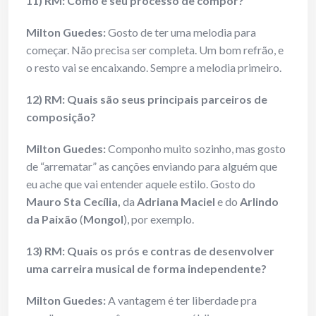
11) RM: Como é seu processo de compor?
Milton Guedes:
Gosto de ter uma melodia para
começar. Não precisa ser completa. Um bom refrão, e
o resto vai se encaixando. Sempre a melodia primeiro.
12) RM: Quais são seus principais parceiros de
composição?
Milton Guedes:
Componho muito sozinho, mas gosto
de “arrematar” as canções enviando para alguém que
eu ache que vai entender aquele estilo. Gosto do
Mauro Sta Cecília,
da
Adriana Maciel
e do
Arlindo
da Paixão
(
Mongol
), por exemplo.
13) RM: Quais os prós e contras de desenvolver
uma carreira musical de forma independente?
Milton Guedes:
A vantagem é ter liberdade pra