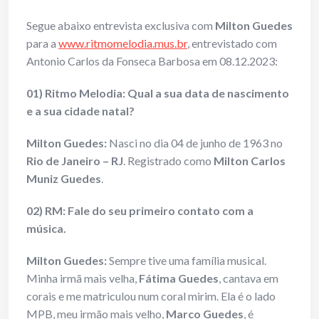
Segue abaixo entrevista exclusiva com
Milton Guedes
para a
www.ritmomelodia.mus.br
, entrevistado com
Antonio Carlos da Fonseca Barbosa em 08.12.2023:
01) Ritmo Melodia: Qual a sua data de nascimento
e a sua cidade natal?
Milton Guedes:
Nasci no dia 04 de junho de 1963 no
Rio de Janeiro – RJ
. Registrado como
Milton Carlos
Muniz Guedes
.
02) RM: Fale do seu primeiro contato com a
música.
Milton Guedes:
Sempre tive uma família musical.
Minha irmã mais velha,
Fátima Guedes
, cantava em
corais e me matriculou num coral mirim. Ela é o lado
MPB, meu irmão mais velho,
Marco Guedes
, é