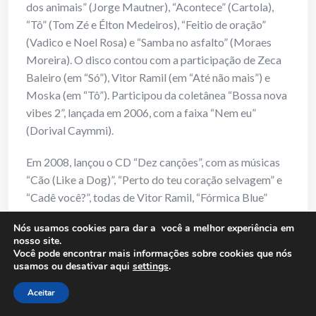
dos animais” (Jorge Mautner), “Acontece” (Cartola),
“Tô” (Tom Zé e Élton Medeiros), “Feitio de oração”
(Vadico e Noel Rosa) e “Samba no asfalto” (Moraes
Moreira). O disco contou com a participação de Zeca
Baleiro (em “Só”), Vitor Ramil (em “Até não mais”) e
Moska (em “Tô”). Participou da coletânea “Bossa nova
vibes 2”, lançada em 2006, com a faixa “Nem eu”
(Dorival Caymmi).
Em 2008, lançou o CD “Dez canções”, com as músicas
“Cão (Like a Dog)”, “Perto do teu coração selvagem” e
“Cadê você?”, todas de Vitor Ramil, “Fórmica Blue”
(Vitor Ramil e Luciano Mello), “Vida em Marte” (Life on
Nós usamos cookies para dar a você a melhor experiência em
Mars) (David Bowie, Vrs. Seu Jorge), “Ficar” (Celso
nosso site.
Fonseca), “Tardes vazias” (George Israel e Cris Braun),
Você pode encontrar mais informações sobre cookies que nós
usamos ou desativar aqui
settings
.
“Sertão” (Moreno Veloso e Caetano Veloso), “Copo
vazio” (Gilberto Gil) e ainda “O mundo ao redor”, de sua
Aceitar
parceria com Billy Brandão.