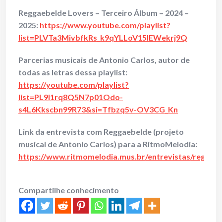
Reggaebelde Lovers – Terceiro Álbum – 2024 –
2025:
https://www.youtube.com/playlist?
list=PLVTa3MivbfkRs_k9qYLLoV15IEWekrj9Q
Parcerias musicais de Antonio Carlos, autor de
todas as letras dessa playlist:
https://youtube.com/playlist?
list=PL9I1rq8Q5N7p01Odo-
s4L6Kkscbn99R73&si=Tfbzq5v-OV3CG_Kn
Link da entrevista com Reggaebelde (projeto
musical de Antonio Carlos) para a RitmoMelodia:
https://www.ritmomelodia.mus.br/entrevistas/reggae
Compartilhe conhecimento