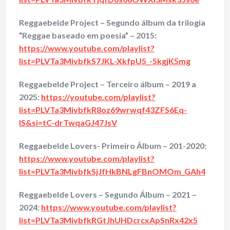
Reggaebelde Project – Segundo álbum da trilogia
“Reggae baseado em poesia” – 2015:
https://www.youtube.com/playlist?
list=PLVTa3MivbfkS7JKL-XkfpU5_-5kgjK5mg
Reggaebelde Project – Terceiro álbum – 2019 a
2025:
https://youtube.com/playlist?
list=PLVTa3MivbfkR8oz69wrwqf43ZFS6Eq-
lS&si=tC-drTwqaGJ47JsV
Reggaebelde Lovers- Primeiro Álbum – 201-2020:
https://www.youtube.com/playlist?
list=PLVTa3MivbfkSjJfHkBNLgFBnOMOm_GAh4
Reggaebelde Lovers – Segundo Álbum – 2021 –
2024:
https://www.youtube.com/playlist?
list=PLVTa3MivbfkRGtJhUHDcrcxApSnRx42x5