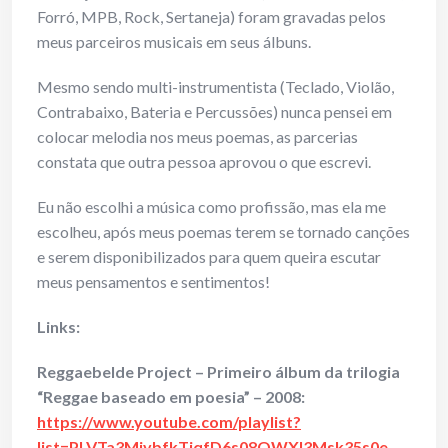
Forró, MPB, Rock, Sertaneja) foram gravadas pelos
meus parceiros musicais em seus álbuns.
Mesmo sendo multi-instrumentista (Teclado, Violão,
Contrabaixo, Bateria e Percussões) nunca pensei em
colocar melodia nos meus poemas, as parcerias
constata que outra pessoa aprovou o que escrevi.
Eu não escolhi a música como profissão, mas ela me
escolheu, após meus poemas terem se tornado canções
e serem disponibilizados para quem queira escutar
meus pensamentos e sentimentos!
Links:
Reggaebelde Project – Primeiro álbum da trilogia
“Reggae baseado em poesia” – 2008:
https://www.youtube.com/playlist?
list=PLVTa3MivbfkTjqfD6s08OWXl3Msk35s0e