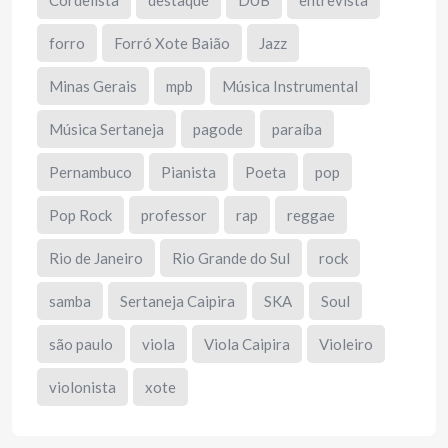
Cordelista
destaque
DUB
entrevista
forro
Forró Xote Baião
Jazz
Minas Gerais
mpb
Música Instrumental
Música Sertaneja
pagode
paraíba
Pernambuco
Pianista
Poeta
pop
Pop Rock
professor
rap
reggae
Rio de Janeiro
Rio Grande do Sul
rock
samba
Sertaneja Caipira
SKA
Soul
são paulo
viola
Viola Caipira
Violeiro
violonista
xote