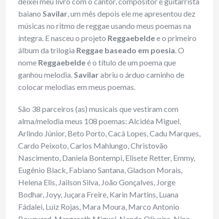
deixei meu livro com o cantor, compositor e guitarrista
baiano
Savilar
, um mês depois ele me apresentou dez
músicas no ritmo de reggae usando meus poemas na
íntegra. E nasceu o projeto
Reggaebelde
e o primeiro
álbum da trilogia
Reggae baseado em poesia
. O
nome
Reggaebelde
é o título de um poema que
ganhou melodia.
Savilar
abriu o árduo caminho de
colocar melodias em meus poemas.
São 38 parceiros (as) musicais que vestiram com
alma/melodia meus 108 poemas: Alcidéa Miguel,
Arlindo Júnior, Beto Porto, Cacá Lopes, Cadu Marques,
Cardo Peixoto, Carlos Mahlungo, Christovão
Nascimento, Daniela Bontempi, Elisete Retter, Emmy,
Eugênio Black, Fabiano Santana, Gladson Morais,
Helena Elis, Jailson Silva, João Gonçalves, Jorge
Bodhar, Joyy, Juçara Freire, Karin Martins, Luana
Fádalei, Luiz Rojas, Mara Moura, Marco Antonio
Bouquard, Margareth Miguel, Nando Oliveira, Nino