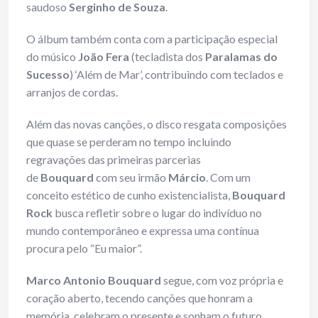
saudoso
Serginho de Souza
.
O álbum também conta com a participação especial
do músico
João Fera
(tecladista dos
Paralamas do
Sucesso
) ‘Além de Mar’, contribuindo com teclados e
arranjos de cordas.
Além das novas canções, o disco resgata composições
que quase se perderam no tempo incluindo
regravações das primeiras parcerias
de
Bouquard
com seu irmão
Márcio
. Com um
conceito estético de cunho existencialista,
Bouquard
Rock
busca refletir sobre o lugar do indivíduo no
mundo contemporâneo e expressa uma contínua
procura pelo “Eu maior”.
Marco Antonio Bouquard
segue, com voz própria e
coração aberto, tecendo canções que honram a
memória, celebram o presente e sonham o futuro