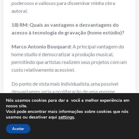
poderosos e valiosos para disseminar minha obra
autoral.
18) RM: Quais as vantagens e desvantagens do
acesso à tecnologia de gravação (home estúdio)?
Marco Antonio Bouquard:
A principal vantagem do
home studio é democratizar a produção musical,
permitindo que artistas realizem seus projetos com um
custo relativamente acessível.
Do ponto de vista mais individualista, uma possível
desvantagem seria a proliferação de uma enorme
quantidade de material, o que intensifica a
Nós usamos cookies para dar a você a melhor experiência em
nosso site.
“concorrência” pela atenção do público.
Você pode encontrar mais informações sobre cookies que nós
usamos ou desativar aqui
settings
.
Particularmente, porém, acredito que “o sol nasce para
todos” e o acesso à tecnologia amplia as
Aceitar
possibilidades criativas, gerando mais oportunidades