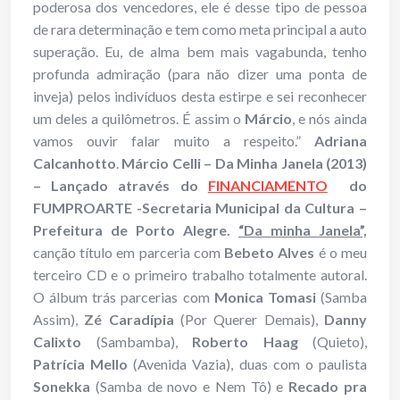
poderosa dos vencedores, ele é desse tipo de pessoa
de rara determinação e tem como meta principal a auto
superação. Eu, de alma bem mais vagabunda, tenho
profunda admiração (para não dizer uma ponta de
inveja) pelos indivíduos desta estirpe e sei reconhecer
um deles a quilômetros. É assim o
Márcio
, e nós ainda
vamos ouvir falar muito a respeito.”
Adriana
Calcanhotto
.
Márcio Celli – Da Minha Janela (2013)
– Lançado através do
FINANCIAMENTO
do
FUMPROARTE -Secretaria Municipal da Cultura –
Prefeitura de Porto Alegre.
“Da minha Janela”,
canção título em parceria com
Bebeto Alves
é o meu
terceiro CD e o primeiro trabalho totalmente autoral.
O álbum trás parcerias com
Monica Tomasi
(Samba
Assim),
Zé Caradípia
(Por Querer Demais),
Danny
Calixto
(Sambamba),
Roberto Haag
(Quieto),
Patrícia Mello
(Avenida Vazia), duas com o paulista
Sonekka
(Samba de novo e Nem Tô) e
Recado pra