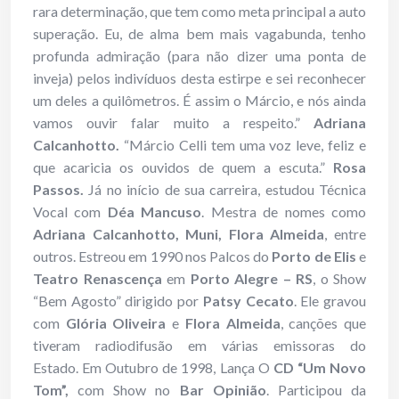
rara determinação, que tem como meta principal a auto
superação. Eu, de alma bem mais vagabunda, tenho
profunda admiração (para não dizer uma ponta de
inveja) pelos indivíduos desta estirpe e sei reconhecer
um deles a quilômetros. É assim o Márcio, e nós ainda
vamos ouvir falar muito a respeito.”
Adriana
Calcanhotto.
“Márcio Celli tem uma voz leve, feliz e
que acaricia os ouvidos de quem a escuta.”
Rosa
Passos.
Já no início de sua carreira, estudou Técnica
Vocal com
Déa Mancuso
. Mestra de nomes como
Adriana Calcanhotto, Muni, Flora Almeida
, entre
outros. Estreou em 1990 nos Palcos do
Porto de Elis
e
Teatro Renascença
em
Porto Alegre – RS
, o Show
“Bem Agosto” dirigido por
Patsy Cecato
. Ele gravou
com
Glória Oliveira
e
Flora Almeida
, canções que
tiveram radiodifusão em várias emissoras do
Estado. Em Outubro de 1998, Lança O
CD “Um Novo
Tom”,
com Show no
Bar Opinião
. Participou da