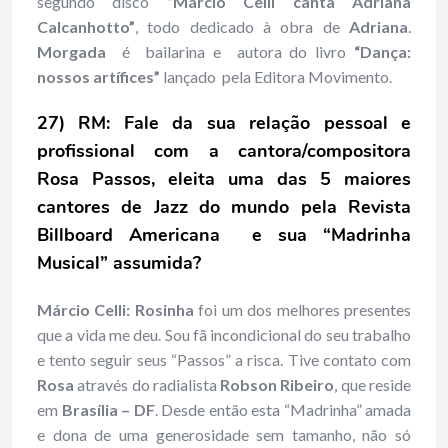
segundo disco
“Márcio Celli canta Adriana
Calcanhotto”
, todo dedicado à obra de
Adriana
.
Morgada
é bailarina e autora do livro
“Dança:
nossos artífices”
lançado pela Editora Movimento.
27) RM:
Fale da sua relação pessoal e
profissional com a cantora/compositora
Rosa Passos, eleita uma das 5 maiores
cantores de Jazz do mundo pela Revista
Billboard Americana e sua “Madrinha
Musical” assumida?
Márcio Celli:
Rosinha
foi um dos melhores presentes
que a vida me deu. Sou fã incondicional do seu trabalho
e tento seguir seus “Passos” a risca. Tive contato com
Rosa
através do radialista
Robson Ribeiro
, que reside
em
Brasília
– DF
. Desde então esta “Madrinha” amada
e dona de uma generosidade sem tamanho, não só