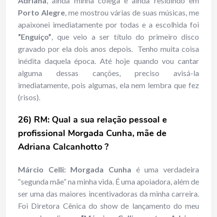
Adriana
, ainda minha colega e ainda residindo em
Porto Alegre
, me mostrou várias de suas músicas, me
apaixonei imediatamente por todas e a escolhida foi
“Enguiço”
, que veio a ser título do primeiro disco
gravado por ela dois anos depois. Tenho muita coisa
inédita daquela época. Até hoje quando vou cantar
alguma dessas canções, preciso avisá-la
imediatamente, pois algumas, ela nem lembra que fez
(risos).
26) RM: Qual a
sua relação pessoal e
profissional Morgada Cunha, mãe de
Adriana Calcanhotto ?
Márcio Celli: Morgada Cunha
é uma verdadeira
“segunda mãe” na minha vida. É uma apoiadora, além de
ser uma das maiores incentivadoras da minha carreira.
Foi Diretora Cênica do show de lançamento do meu