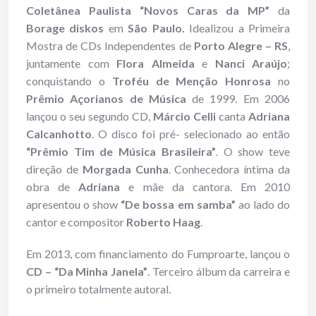
Coletânea Paulista
“Novos Caras da MP”
da
Borage diskos
em
São Paulo.
Idealizou a Primeira
Mostra de CDs Independentes de
Porto Alegre – RS
,
juntamente com
Flora Almeida
e
Nanci Araújo
;
conquistando o
Troféu de Menção Honrosa
no
Prêmio Açorianos de Música
de 1999. Em 2006
lançou o seu segundo CD,
Márcio Celli
canta
Adriana
Calcanhotto
. O disco foi pré- selecionado ao então
“Prêmio Tim de Música Brasileira”
. O show teve
direção de
Morgada Cunha
. Conhecedora íntima da
obra de
Adriana
e mãe da cantora. Em 2010
apresentou o show
“De bossa em samba”
ao lado do
cantor e compositor
Roberto Haag
.
Em 2013, com financiamento do Fumproarte, lançou o
CD – “Da Minha Janela”
. Terceiro álbum da carreira e
o primeiro totalmente autoral.