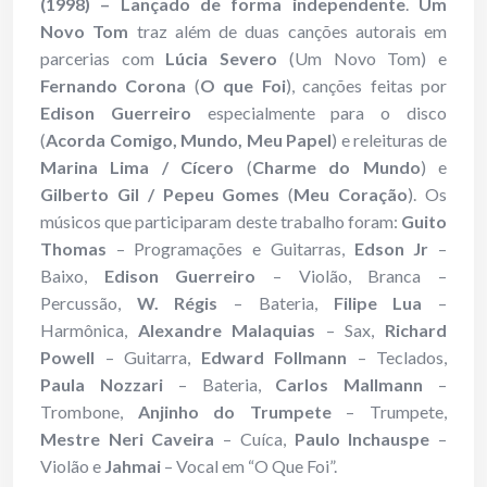
(1998) –
Lançado de forma independente
.
Um
Novo Tom
traz além de duas canções autorais em
parcerias com
Lúcia Severo
(Um Novo Tom) e
Fernando Corona
(
O que Foi
), canções feitas por
Edison Guerreiro
especialmente para o disco
(
Acorda Comigo, Mundo, Meu Papel
) e releituras de
Marina Lima / Cícero
(
Charme do Mundo
) e
Gilberto Gil / Pepeu Gomes
(
Meu Coração
). Os
músicos que participaram deste trabalho foram:
Guito
Thomas
– Programações e Guitarras,
Edson Jr
–
Baixo,
Edison Guerreiro
– Violão, Branca –
Percussão,
W. Régis
– Bateria,
Filipe Lua
–
Harmônica,
Alexandre Malaquias
– Sax,
Richard
Powell
– Guitarra,
Edward Follmann
– Teclados,
Paula Nozzari
– Bateria,
Carlos Mallmann
–
Trombone,
Anjinho do Trumpete
– Trumpete,
Mestre Neri Caveira
– Cuíca,
Paulo Inchauspe
–
Violão e
Jahmai
– Vocal em “O Que Foi”.