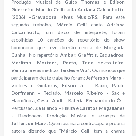
Produção Musical de
Guito Thomas
e
Edison
Guerreiro
.
Márcio Celli
canta
Adriana Calcanhotto
(2006) –Gravadora Kives Music/RS.
Para este
segundo trabalho,
Márcio Celli
canta
Adriana
Calcanhotto,
um disco de intérprete, foram
escolhidas 10 canções do repertório do show
homônimo, que teve direção cênica de
Morgada
Cunha
. No repertório,
Âmbar, Graffitis, Esquadros,
Maritmo, Mortaes, Pacto, Toda sexta-feira,
Vambora
e as inéditas
Tardes
e
Viu
? . Os músicos que
participaram deste trabalho foram:
Jefferson Marx
–
Violões e Guitarras,
Edson Jr
. – Baixo,
Paulo
Dorfmann
– Teclado,
Marcelo Ribeiro
– Sax e
Harmônica,
César Audi
– Bateria,
Fernando do Ó
–
Percussão,
Zé Blanco
– Flauta e
Carlitos Magallanes
– Bandoneon. Produção Musical e arranjos de
Jefferson Marx
. Quem assina a contracapa é própria
autora dizendo que “
Márcio Celli
tem a chama