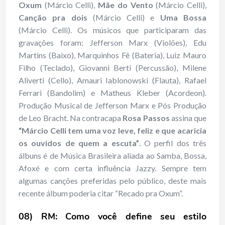
Oxum
(Márcio Celli),
Mãe do Vento
(Márcio Celli),
Canção pra dois
(Márcio Celli) e
Uma Bossa
(Márcio Celli). Os músicos que participaram das
gravações foram: Jefferson Marx (Violões), Edu
Martins (Baixo), Marquinhos Fê (Bateria), Luiz Mauro
Filho (Teclado), Giovanni Berti (Percussão), Milene
Aliverti (Cello), Amauri Iablonowski (Flauta), Rafael
Ferrari (Bandolim) e Matheus Kleber (Acordeon).
Produção Musical de Jefferson Marx e Pós Produção
de Leo Bracht. Na contracapa
Rosa Passos
assina que
“Márcio Celli tem uma voz leve, feliz e que acaricia
os ouvidos de quem a escuta”
. O perfil dos três
álbuns é de Música Brasileira aliada ao Samba, Bossa,
Afoxé e com certa influência Jazzy. Sempre tem
algumas canções preferidas pelo público, deste mais
recente álbum poderia citar “Recado pra Oxum”.
08) RM: Como você define seu estilo