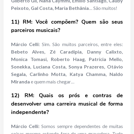
Gilberto Gil, Nana Caymmi, Emilio Santiago, Cauby
Peixoto, Gal Costa, Maria Bethânia
… São muitos!
11) RM: Você compõem? Quem são seus
parceiros musicais?
Márcio Celli:
Sim. São muitos parceiros, entre eles:
Bebeto Alves, Zé Caradípia, Danny Calixto,
Monica Tomasi, Roberto Haag, Patrícia Mello,
Sonekka, Luciana Costa, Sonya Prazeres, Otávio
Segala, Carlinho Motta, Katya Chamma, Naldo
Miranda
e quem mais chegar…
12) RM: Quais os prós e contras de
desenvolver uma carreira musical de forma
independente?
Márcio Celli:
Somos sempre dependentes de muitas
coisas mesmo estando fora de uma gravadora. Tudo