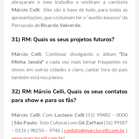
abraçaram o meu trabalho e vestiram a camiseta
Márcio Celli
. Eles são à base de tudo, para todas as
apresentações, que costumam ter o “auxilio luxuoso” da
Percussão de
Ricardo Valverde
.
31) RM: Quais os seus projetos futuros?
Márcio Celli:
Continuar divulgando o álbum
“Da
Minha Janela”
e cada vez mais tornar frequentes os
shows em outras cidades e claro, cantar fora do país
também está nos planos.
32) RM: Márcio Celli, Quais os seus contatos
para show e para os fãs?
Márcio Celli:
Com
Luciano Celli
(51) 99482 – 0000
|
São Paulo:
Solo Cultural com
Gê Zaffani
(16) 99187
– 0116 | 98250 – 9746 |
contato@marciocelli.com.br
|
www.marciocelli.com.br
|