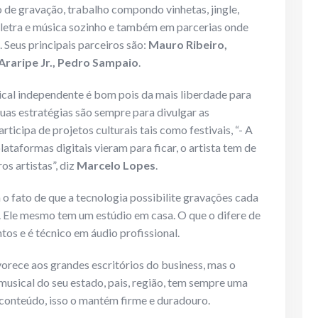
o de gravação, trabalho compondo vinhetas, jingle,
z letra e música sozinho e também em parcerias onde
 Seus principais parceiros são:
Mauro Ribeiro,
 Araripe Jr., Pedro Sampaio
.
cal independente é bom pois da mais liberdade para
 Suas estratégias são sempre para divulgar as
ticipa de projetos culturais tais como festivais, “- A
ataformas digitais vieram para ficar, o artista tem de
os artistas”, diz
Marcelo Lopes
.
 fato de que a tecnologia possibilite gravações cada
. Ele mesmo tem um estúdio em casa. O que o difere de
ntos e é técnico em áudio profissional.
orece aos grandes escritórios do business, mas o
 musical do seu estado, pais, região, tem sempre uma
m conteúdo, isso o mantém firme e duradouro.