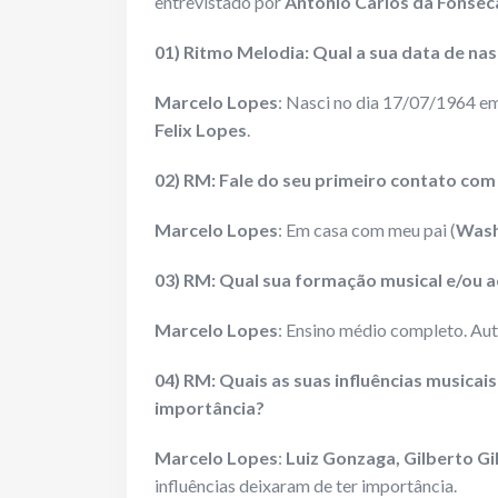
entrevistado por
Antonio Carlos da Fonse
01) Ritmo Melodia: Qual a sua data de nas
Marcelo Lopes
: Nasci no dia 17/07/1964 e
Felix Lopes
.
02) RM: Fale do seu primeiro contato com
Marcelo Lopes
: Em casa com meu pai (
Wash
03) RM: Qual sua formação musical e/ou a
Marcelo Lopes
: Ensino médio completo. Aut
04) RM: Quais as suas influências musicai
importância?
Marcelo Lopes
:
Luiz Gonzaga, Gilberto Gil
influências deixaram de ter importância.