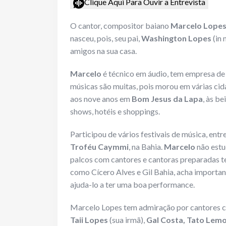
Clique Aqui Para Ouvir a Entrevista
O cantor, compositor baiano
Marcelo Lope
nasceu, pois, seu pai,
Washington Lopes
(in 
amigos na sua casa.
Marcelo
é técnico em áudio, tem empresa de 
músicas são muitas, pois morou em várias cid
aos nove anos em
Bom Jesus da Lapa
, às be
shows, hotéis e shoppings.
Participou de vários festivais de música, entr
Troféu Caymmi
, na Bahia.
Marcelo
não estu
palcos com cantores e cantoras preparadas t
como Cícero Alves e Gil Bahia, acha importan
ajuda-lo a ter uma boa performance.
Marcelo Lopes tem admiração por cantores
Taii Lopes
(sua irmã),
Gal Costa, Tato Lem