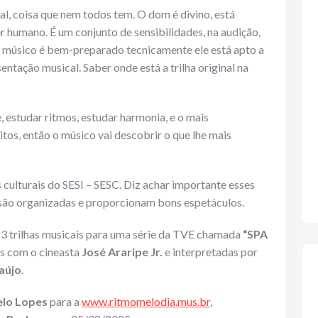
al, coisa que nem todos tem. O dom é divino, está
r humano. É um conjunto de sensibilidades, na audição,
 músico é bem-preparado tecnicamente ele está apto a
ntação musical. Saber onde está a trilha original na
 estudar ritmos, estudar harmonia, e o mais
os, então o músico vai descobrir o que lhe mais
culturais do SESI – SESC. Diz achar importante esses
es são organizadas e proporcionam bons espetáculos.
 trilhas musicais para uma série da TVE chamada
“SPA
as com o cineasta
José Araripe Jr.
e interpretadas por
aújo
.
lo Lopes
para a
www.ritmomelodia.mus.br
,