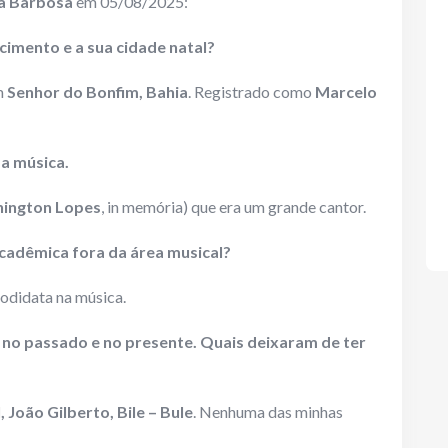
ca Barbosa
em 05/08/2025:
cimento e a sua cidade natal?
m
Senhor do Bonfim, Bahia
. Registrado como
Marcelo
 a música.
ington Lopes
, in memória) que era um grande cantor.
cadêmica fora da área musical?
odidata na música.
s no passado e no presente. Quais deixaram de ter
, João Gilberto, Bile – Bule
. Nenhuma das minhas