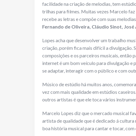
facilidade na criação de melodias, tem estúdi
trilhas para filmes. Muitas vezes Marcelo fa
recebe as letras e compõe com suas melodias.
Fernando de Oliveira, Cláudio Sinot, José
Lopes acha que desenvolver um trabalho musi
criação, porém fica mais difícil a divulgação.
composições e os parceiros musicais, então par
internet é um bom veículo para divulgação e pl
se adaptar, interagir com o público e com outr
Músico de estúdio há muitos anos, comemora o
vez com mais qualidade em estúdios caseiros
outros artistas é que ele toca vários instrume
Marcelo Lopes diz que o mercado musical fav
artista de qualidade que é dedicado á cultura
boa história musical para cantar e tocar, co