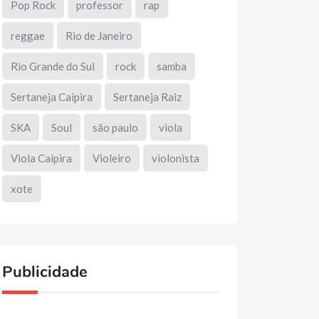
Pop Rock
professor
rap
reggae
Rio de Janeiro
Rio Grande do Sul
rock
samba
Sertaneja Caipira
Sertaneja Raiz
SKA
Soul
são paulo
viola
Viola Caipira
Violeiro
violonista
xote
Publicidade