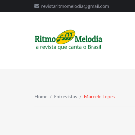
to
revistaritmomelodia@gmail.com
content
Home
/
Entrevistas
/
Marcelo Lopes