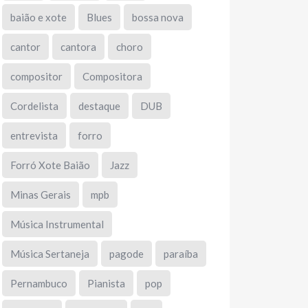
baião e xote
Blues
bossa nova
cantor
cantora
choro
compositor
Compositora
Cordelista
destaque
DUB
entrevista
forro
Forró Xote Baião
Jazz
Minas Gerais
mpb
Música Instrumental
Música Sertaneja
pagode
paraíba
Pernambuco
Pianista
pop