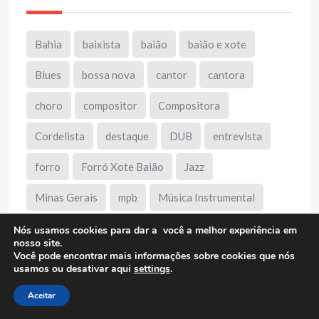
Bahia
baixista
baião
baião e xote
Blues
bossa nova
cantor
cantora
choro
compositor
Compositora
Cordelista
destaque
DUB
entrevista
forro
Forró Xote Baião
Jazz
Minas Gerais
mpb
Música Instrumental
Música Sertaneja
pagode
paraíba
Nós usamos cookies para dar a você a melhor experiência em
nosso site.
Você pode encontrar mais informações sobre cookies que nós
Pernambuco
Pianista
pop
Pop Rock
usamos ou desativar aqui
settings
.
professor
rap
reggae
Rio de Janeiro
Aceitar