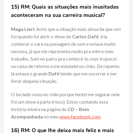
15) RM: Quais as situações mais inusitadas
aconteceram na sua carreira musical?
Maga Lieri:
Acho que a situação mais absurda que vivi
foi quando fui abrir o show do
Carlos Dafé
. Iria
conhecer o cara na passagem de som e estava muito
nervosa, já que ele representa muito pra mim e meu
trabalho. Subi no palco pra conhecê-lo, mas tropecei
na caixa de retorno e me estatelei no chão. De repente,
lá estava o grande
Dafé
tendo que me socorrer e me
livrar daquela situação.
O teclado voou no chão porque tentei me segurar nele.
Foi um show à parte (risos). Estou contando essa
história inteira na página do
CD – Bem
Acompanhada
no meu
www.facebook.com
.
16) RM: O que lhe deixa mais feliz e mais