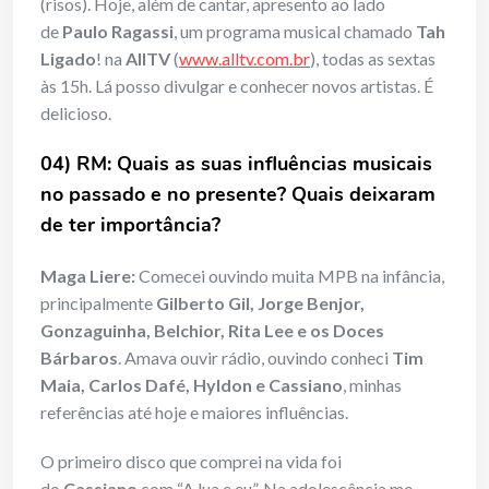
(risos). Hoje, além de cantar, apresento ao lado
de
Paulo Ragassi
, um programa musical chamado
Tah
Ligado
! na
AllTV
(
www.alltv.com.br
), todas as sextas
às 15h. Lá posso divulgar e conhecer novos artistas. É
delicioso.
04) RM: Quais as suas influências musicais
no passado e no presente? Quais deixaram
de ter importância?
Maga Liere:
Comecei ouvindo muita MPB na infância,
principalmente
Gilberto Gil, Jorge Benjor,
Gonzaguinha, Belchior, Rita Lee e os Doces
Bárbaros
. Amava ouvir rádio, ouvindo conheci
Tim
Maia, Carlos Dafé, Hyldon e Cassiano
, minhas
referências até hoje e maiores influências.
O primeiro disco que comprei na vida foi
do
Cassiano
com “A lua e eu”. Na adolescência me