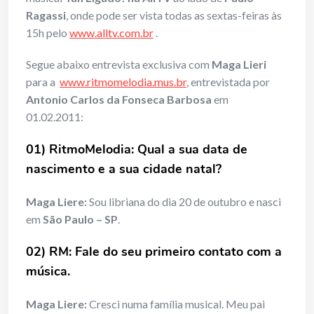
Ragassi
, onde pode ser vista todas as sextas-feiras às
15h pelo
www.alltv.com.br
.
Segue abaixo entrevista exclusiva com
Maga Lieri
para a
www.ritmomelodia.mus.br
, entrevistada por
Antonio Carlos da Fonseca Barbosa
em
01.02.2011:
01) RitmoMelodia: Qual a sua data de
nascimento e a sua cidade natal?
Maga Liere:
Sou libriana do dia 20 de outubro e nasci
em
São Paulo – SP
.
02) RM: Fale do seu primeiro contato com a
música.
Maga Liere:
Cresci numa família musical. Meu pai