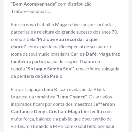
“Bem Acompanhada”
com distribuição
Tratore/Fonomatic.
Em seu novo trabalho
Maga
reúne canções próprias,
parcerias e a releitura do grande sucesso dos anos 70,
como a bela
“Pra que vou recordar o que
chorei”
com a participação especial de seu autor, o
ícone da soul music brasileira
Carlos Dafé
.
Maga
traz
também a participação do rapper
Thaíde
na
canção
“Sotaque Samba Soul”
, uma crônica suingada
da periferia de
São Paulo
.
E a participação
Lino Krizz
, revelação da Black
brazuca, na romântica
“Uma Chance”
. Os arranjos
inspirados ficam por conta dos maestros
Jefferson
Caetano
e
Denys Cristian
.
Maga Lieri
volta com
muita força, balanço e a paixão que é seu cartão de
visitas, misturando a MPB com o soul feito por aqui