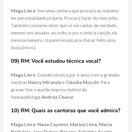
Maga Liere:
Sou uma cantora que procura ao máximo
ter personalidade própria. Procuro fazer do meu jeito.
Também costumo dizer que só sei cantar de verdade,
mesmo nos ensaios, eu solto a voz e sinto a canção da
mesma maneira. Já parei ensaio pra chorar feito uma
louca (risos).
09) RM: Você estudou técnica vocal?
Maga Liere:
Estudei técnica por 6 anos com a grandes
mestras
Nancy Miranda
e
Cláudia Mocchi
. Para
gravar tive o auxílio imprescindível da
fonoaudióloga
Andréa Chacur
.
10) RM: Quais as cantoras que você admira?
Maga Liere:
Nana Caymmi, Marina Lima, Maria
Bethânia, Jane Duboc, Rosana, Sylvinha Araújo,