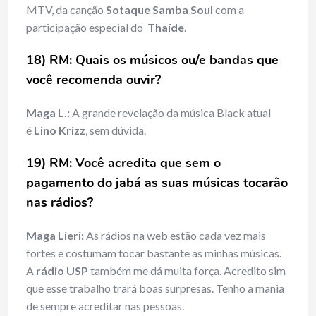
MTV, da canção
Sotaque Samba Soul
com a
participação especial do
Thaíde
.
18) RM: Quais os músicos ou/e bandas que
você recomenda ouvir?
Maga L.:
A grande revelação da música Black atual
é
Lino Krizz
, sem dúvida.
19) RM: Você acredita que sem o
pagamento do jabá as suas músicas tocarão
nas rádios?
Maga Lieri:
As rádios na web estão cada vez mais
fortes e costumam tocar bastante as minhas músicas.
A
rádio USP
também me dá muita força. Acredito sim
que esse trabalho trará boas surpresas. Tenho a mania
de sempre acreditar nas pessoas.