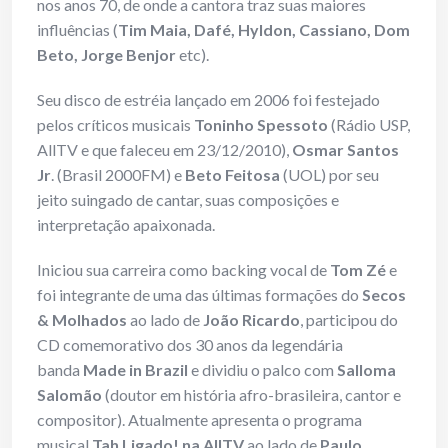
nos anos 70, de onde a cantora traz suas maiores
influências (
Tim Maia, Dafé, Hyldon, Cassiano, Dom
Beto, Jorge Benjor
etc).
Seu disco de estréia lançado em 2006 foi festejado
pelos críticos musicais
Toninho Spessoto
(Rádio USP,
AllTV e que faleceu em 23/12/2010),
Osmar Santos
Jr
. (Brasil 2000FM) e
Beto Feitosa
(UOL) por seu
jeito suingado de cantar, suas composições e
interpretação apaixonada.
Iniciou sua carreira como backing vocal de
Tom Zé
e
foi integrante de uma das últimas formações do
Secos
& Molhados
ao lado de
João Ricardo
, participou do
CD comemorativo dos 30 anos da legendária
banda
Made in Brazil
e dividiu o palco com
Salloma
Salomão
(doutor em história afro-brasileira, cantor e
compositor). Atualmente apresenta o programa
musical
Tah Ligado! na AllTV
ao lado de
Paulo