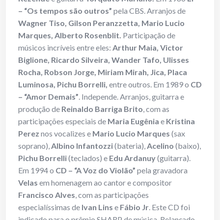
– “Os tempos são outros”
pela CBS. Arranjos de
Wagner Tiso, Gilson Peranzzetta, Mario Lucio
Marques, Alberto Rosenblit.
Participação de
músicos incríveis entre eles:
Arthur Maia, Victor
Biglione, Ricardo Silveira, Wander Tafo, Ulisses
Rocha, Robson Jorge, Miriam Mirah, Jica, Placa
Luminosa, Pichu Borrelli,
entre outros. Em 1989 o
CD
– “Amor Demais”
. Independe. Arranjos, guitarra e
produção de
Reinaldo Barriga Brito
, com as
participações especiais de
Maria Eugênia
e
Kristina
Perez
nos vocalizes e
Mario Lucio Marques
(sax
soprano),
Albino Infantozzi
(bateria),
Acelino
(baixo),
Pichu Borrelli
(teclados) e
Edu Ardanuy
(guitarra).
Em 1994 o
CD – “A Voz do Violão”
pela gravadora
Velas
em homenagem ao cantor e compositor
Francisco Alves
, com as participações
especialíssimas de
Ivan Lins
e
Fábio Jr
. Este CD foi
indicado para o prêmio SHARP de música. Relançado