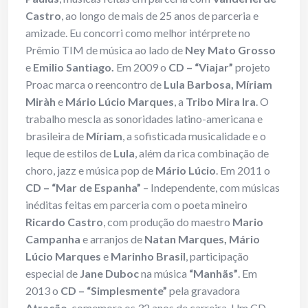
Castro
, ao longo de mais de 25 anos de parceria e
amizade. Eu concorri como melhor intérprete no
Prêmio TIM de música ao lado de
Ney Mato Grosso
e
Emilio Santiago.
Em 2009 o
CD – “Viajar”
projeto
Proac marca o reencontro de
Lula Barbosa, Míriam
Miràh
e
Mário Lúcio Marques
, a
Tribo Mira Ira
. O
trabalho mescla as sonoridades latino-americana e
brasileira de
Míriam
, a sofisticada musicalidade e o
leque de estilos de
Lula
, além da rica combinação de
choro, jazz e música pop de
Mário Lúcio
. Em 2011 o
CD – “Mar de Espanha”
– Independente, com músicas
inéditas feitas em parceria com o poeta mineiro
Ricardo Castro
, com produção do maestro
Mario
Campanha
e arranjos de
Natan Marques, Mário
Lúcio Marques
e
Marinho Brasil
, participação
especial de
Jane Duboc
na música
“Manhãs”
. Em
2013 o
CD – “Simplesmente”
pela gravadora
Atração
, comemora os 32 anos de carreira. Um CD