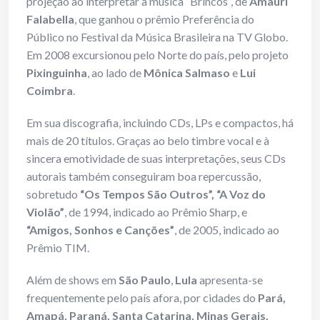
projeção ao interpretar a música “Brincos”, de
Amauri
Falabella
, que ganhou o prêmio Preferência do
Público no Festival da Música Brasileira na TV Globo.
Em 2008 excursionou pelo Norte do país, pelo projeto
Pixinguinha
, ao lado de
Mônica Salmaso
e
Lui
Coimbra
.
Em sua discografia, incluindo CDs, LPs e compactos, há
mais de 20 títulos. Graças ao belo timbre vocal e à
sincera emotividade de suas interpretações, seus CDs
autorais também conseguiram boa repercussão,
sobretudo
“Os Tempos São Outros”, “A Voz do
Violão”
, de 1994, indicado ao Prêmio Sharp, e
“Amigos, Sonhos e Canções”
, de 2005, indicado ao
Prêmio TIM.
Além de shows em
São Paulo
,
Lula
apresenta-se
frequentemente pelo país afora, por cidades do
Pará,
Amapá, Paraná, Santa Catarina, Minas Gerais,