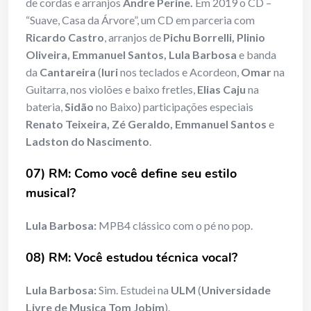
de cordas e arranjos
Andre Perine.
Em 2019 o CD –
“Suave, Casa da Árvore”, um CD em parceria com
Ricardo Castro
, arranjos de
Pichu Borrelli, Plinio
Oliveira, Emmanuel Santos, Lula Barbosa
e banda
da
Cantareira
(
Iuri
nos teclados e Acordeon,
Omar
na
Guitarra, nos violões e baixo fretles,
Elias Caju
na
bateria,
Sidão
no Baixo) participações especiais
Renato Teixeira, Zé Geraldo, Emmanuel Santos
e
Ladston do Nascimento
.
07) RM: Como você define seu estilo
musical?
Lula Barbosa:
MPB4 clássico com o pé no pop.
08) RM: Você estudou técnica vocal?
Lula Barbosa:
Sim. Estudei na
ULM
(
Universidade
Livre de Musica Tom Jobim
).