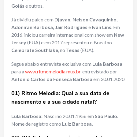
Goiás
e outros.
Já dividiu palco com
Djavan, Nelson Cavaquinho,
Adoniran Barbosa, Jair Rodrigues
e
Ivan Lins
. Em
2016, iniciou carreira internacional com show em
New
Jersey
(EUA) e em 2017 representou o Brasil no
Celebrate Southlake
, no
Texas
(EUA).
Segue abaixo entrevista exclusiva com
Lula Barbosa
para a
www.ritmomelodia.mus.br
, entrevistado por
Antonio Carlos da Fonseca Barbosa
em 30.01.2020
01) Ritmo Melodia: Qual a sua data de
nascimento e a sua cidade natal?
Lula Barbosa:
Nasci no 20.01.1956 em
São Paulo
.
Nome de registro como
Luiz Barbosa.