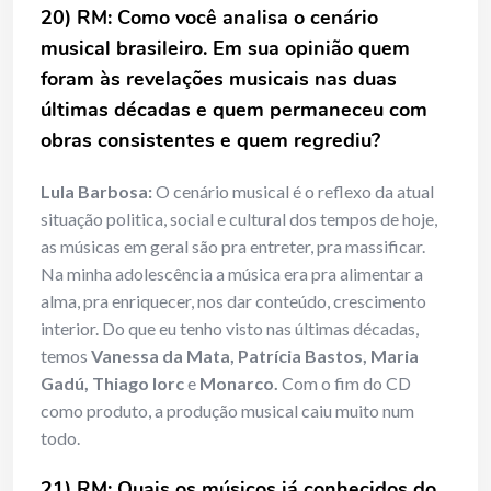
20) RM: Como você analisa o cenário
musical brasileiro. Em sua opinião quem
foram às revelações musicais nas duas
últimas décadas e quem permaneceu com
obras consistentes e quem regrediu?
Lula Barbosa:
O cenário musical é o reflexo da atual
situação politica, social e cultural dos tempos de hoje,
as músicas em geral são pra entreter, pra massificar.
Na minha adolescência a música era pra alimentar a
alma, pra enriquecer, nos dar conteúdo, crescimento
interior. Do que eu tenho visto nas últimas décadas,
temos
Vanessa da Mata, Patrícia Bastos, Maria
Gadú, Thiago Iorc
e
Monarco.
Com o fim do CD
como produto, a produção musical caiu muito num
todo.
21) RM: Quais os músicos já conhecidos do