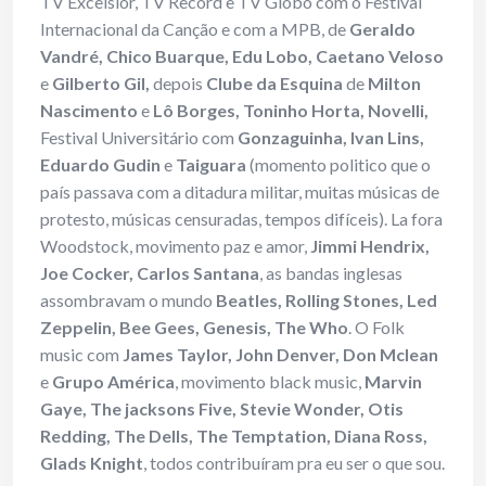
TV Excelsior, TV Record e TV Globo com o Festival
Internacional da Canção e com a MPB, de
Geraldo
Vandré, Chico Buarque, Edu Lobo, Caetano Veloso
e
Gilberto Gil,
depois
Clube da Esquina
de
Milton
Nascimento
e
Lô Borges, Toninho Horta, Novelli,
Festival Universitário com
Gonzaguinha, Ivan Lins,
Eduardo Gudin
e
Taiguara
(momento politico que o
país passava com a ditadura militar, muitas músicas de
protesto, músicas censuradas, tempos difíceis). La fora
Woodstock, movimento paz e amor,
Jimmi Hendrix,
Joe Cocker, Carlos Santana
, as bandas inglesas
assombravam o mundo
Beatles, Rolling Stones, Led
Zeppelin, Bee Gees, Genesis, The Who
. O Folk
music com
James Taylor, John Denver, Don Mclean
e
Grupo América
, movimento black music,
Marvin
Gaye, The jacksons Five, Stevie Wonder, Otis
Redding, The Dells, The Temptation, Diana Ross,
Glads Knight
, todos contribuíram pra eu ser o que sou.