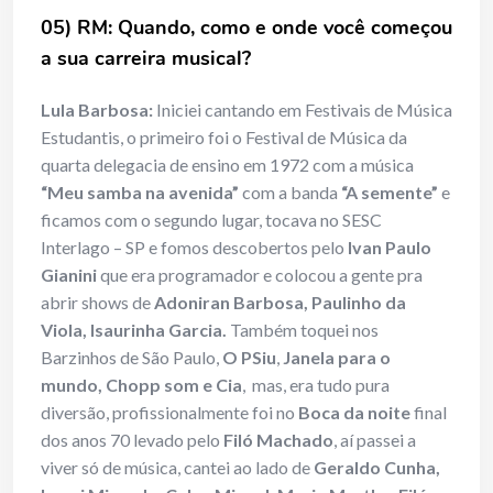
05) RM: Quando, como e onde você começou
a sua carreira musical?
Lula Barbosa:
Iniciei cantando em Festivais de Música
Estudantis, o primeiro foi o Festival de Música da
quarta delegacia de ensino em 1972 com a música
“Meu samba na avenida”
com a banda
“A semente”
e
ficamos com o segundo lugar, tocava no SESC
Interlago – SP e fomos descobertos pelo
Ivan Paulo
Gianini
que era programador e colocou a gente pra
abrir shows de
Adoniran Barbosa, Paulinho da
Viola, Isaurinha Garcia.
Também toquei nos
Barzinhos de São Paulo,
O PSiu
,
Janela para o
mundo, Chopp som e Cia
, mas, era tudo pura
diversão, profissionalmente foi no
Boca da noite
final
dos anos 70 levado pelo
Filó Machado
, aí passei a
viver só de música, cantei ao lado de
Geraldo Cunha,