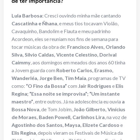
de ter importância?
Lula Barbosa:
Cresci ouvindo minha mãe cantando
Cascatinha
e Ñhana
, e meus tios tocavam Violão,
Cavaquinho, Bandolim e Flauta e meu padrinho
Acordeon, eles se reuniam nos fins de semana para
tocar músicas da obra de:
Francisco Alves, Orlando
Silva, Silvio Caldas, Vicente Celestino, Dorival
Caimmy
, aos domingos em meados dos anos 60 tinha
a Jovem guarda com
Roberto Carlos, Erasmo,
Wanderléa, Jorge Ben, Tim Maia
, programas de TV
como:
“O
Fino da Bossa”
com
Jair Rodrigues
e
Elis
Regina;
“Essa noite se improvisa”; “Um instante
maestro”
, entre outros. Já na adolescência eu ouvia
a
Bossa Nova
, de Tom Jobim,
João Gilberto, Vinícius
de Moraes, Baden Powell, Carlinhos Lira
, na voz de
Agostinho dos Santos, Maysa, Elizete Cardoso
e
Elis Regina
, depois vieram os Festivais de Música da