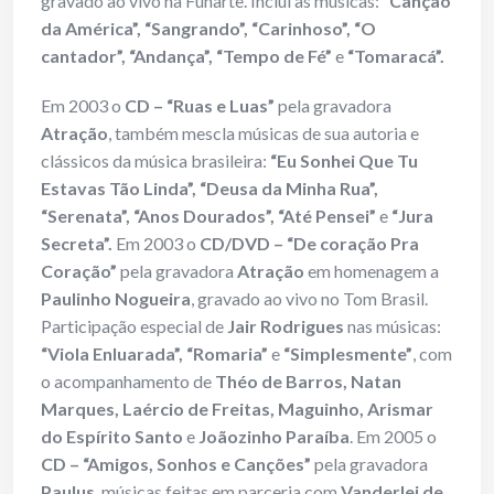
gravado ao vivo na Funarte. Inclui as músicas:
“Canção
da América”, “Sangrando”, “Carinhoso”, “O
cantador”, “Andança”, “Tempo de Fé”
e
“Tomaracá”.
Em 2003 o
CD – “Ruas e Luas”
pela gravadora
Atração
, também mescla músicas de sua autoria e
clássicos da música brasileira:
“Eu Sonhei Que Tu
Estavas Tão Linda”, “Deusa da Minha Rua”,
“Serenata”, “Anos Dourados”, “Até Pensei”
e
“Jura
Secreta”.
Em 2003 o
CD/DVD – “De coração Pra
Coração”
pela gravadora
Atração
em homenagem a
Paulinho Nogueira
, gravado ao vivo no Tom Brasil.
Participação especial de
Jair Rodrigues
nas músicas:
“Viola Enluarada”, “Romaria”
e
“Simplesmente”
, com
o acompanhamento de
Théo de Barros, Natan
Marques, Laércio de Freitas, Maguinho, Arismar
do Espírito Santo
e
Joãozinho Paraíba
. Em 2005 o
CD – “Amigos, Sonhos e Canções”
pela gravadora
Paulus
, músicas feitas em parceria com
Vanderlei de