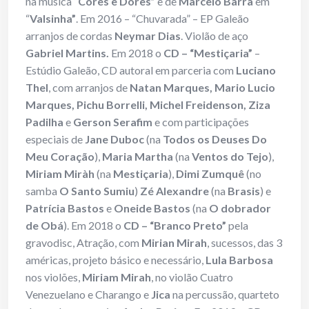
na música “
Cores e Dores”
e de
Marcelo Barra
em
“
Valsinha”
. Em 2016 – “Chuvarada” – EP Galeão
arranjos de cordas
Neymar Dias
. Violão de aço
Gabriel Martins.
Em 2018 o
CD – “Mestiçaria”
–
Estúdio Galeão, CD autoral em parceria com
Luciano
Thel
, com arranjos de
Natan Marques, Mario Lucio
Marques, Pichu Borrelli, Michel Freidenson, Ziza
Padilha
e
Gerson Serafim
e com participações
especiais de
Jane Duboc
(na
Todos os Deuses Do
Meu Coração
),
Maria Martha
(na
Ventos do Tejo
),
Miriam Miràh
(na
Mestiçaria
),
Dimi Zumquê
(no
samba
O Santo Sumiu
)
Zé Alexandre
(na
Brasis
) e
Patrícia Bastos
e
Oneide Bastos
(na
O dobrador
de Obá
). Em 2018 o
CD – “Branco Preto”
pela
gravodisc, Atração, com
Mirian Mirah
, sucessos, das 3
américas, projeto básico e necessário,
Lula Barbosa
nos violões,
Miriam Mirah
, no violão Cuatro
Venezuelano e Charango e
Jica
na percussão, quarteto