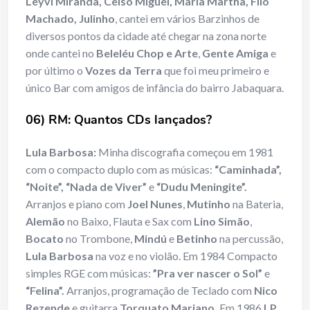
Leyvi Miranda, Celso Miguel, Maria Martha, Filó
Machado, Julinho
, cantei em vários Barzinhos de
diversos pontos da cidade até chegar na zona norte
onde cantei no
Beleléu Chop
e Arte
,
Gente Amiga
e
por último o
Vozes da Terra
que foi meu primeiro e
único Bar com amigos de infância do bairro Jabaquara.
06) RM: Quantos CDs lançados?
Lula Barbosa:
Minha discografia começou em 1981
com o compacto duplo com as músicas:
“Caminhada”,
“Noite”, “Nada de Viver”
e
“Dudu Meningite”.
Arranjos e piano com
Joel Nunes
,
Mutinho
na Bateria,
Alemão
no Baixo, Flauta e Sax com
Lino Simão
,
Bocato
no Trombone,
Mindú
e
Betinho
na percussão,
Lula Barbosa
na voz e no violão. Em 1984 Compacto
simples RGE com músicas:
”Pra ver nascer o Sol”
e
“Felina”.
Arranjos, programação de Teclado com
Nico
Rezende
e guitarra
Torquato Mariano.
Em 1986
LP