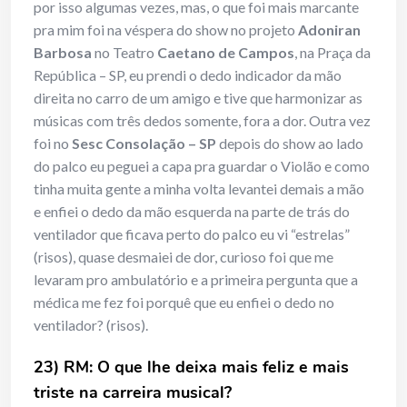
por isso algumas vezes, mas, o que foi mais marcante
pra mim foi na véspera do show no projeto
Adoniran
Barbosa
no Teatro
Caetano de Campos
, na Praça da
República – SP, eu prendi o dedo indicador da mão
direita no carro de um amigo e tive que harmonizar as
músicas com três dedos somente, fora a dor. Outra vez
foi no
Sesc Consolação – SP
depois do show ao lado
do palco eu peguei a capa pra guardar o Violão e como
tinha muita gente a minha volta levantei demais a mão
e enfiei o dedo da mão esquerda na parte de trás do
ventilador que ficava perto do palco eu vi “estrelas”
(risos), quase desmaiei de dor, curioso foi que me
levaram pro ambulatório e a primeira pergunta que a
médica me fez foi porquê que eu enfiei o dedo no
ventilador? (risos).
23) RM: O que lhe deixa mais feliz e mais
triste na carreira musical?