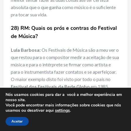
absoluta que o que ganha como músico é o suficiente
pra tocar sua vida.
28) RM: Quais os prós e contras do Festival
de Música?
Lula Barbosa:
Os Festivais de Música são a meu ver o
que restou para o compositor medir a aceitação de sua
música e para o intérprete se firmar como artista e
para o instrumentista fazer contatos e se aperfeiçoar.
O maior exemplo disto foi visto por todo o país no
Festival dos Festivais da Rede Globo
em 1985,
quando
Miriam Mirah
interpretou a canção
MIRA
Nós usamos cookies para dar a você a melhor experiência em
nosso site.
IRA
(
Lula Barbosa / Vanderlei de Castro
), composta
Você pode encontrar mais informações sobre cookies que nós
em sua homenagem, campeã do público e carro-chefe
usamos ou desativar aqui
settings
.
na vendagem do disco do Festival, com mais de
Aceitar
250.000 exemplares segundo a gravadora
Som Livre
,
e incluída em 2004 no CD
“O Melhor dos Festivais”