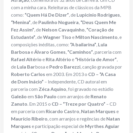
com a minha cara. Releituras de clássicos da MPB
como:
“Quem Há De Dizer”
, de
Lupicínio Rodrigues
,
“Menina”
, de
Paulinho Nogueira
,
“Deus Quem Me
Fez Assim”
, de
Nelson Cavaquinho
,
“Coração de
Estudante”
, de
Wagner Tiso
e
Milton Nascimento
, e
composições inéditas, como:
“A bailarina”
,
Lula
Barbosa
e
Álvaro Gomes
,
“Caminhos”
, parceria com
Rafael Altério
e
Rita Altério
e
“História de Amor”
,
de
Lula Bar
bosa e
Pedro Barezzi
, canção gravada por
Roberto Carlos
em 2003. Em 2013 o
CD – “A Casa
de Dom Inácio”
– Independente, CD autoral em
parceria com
Zéca Aquino
, foi gravado no estúdio
Galeão
em
São Paulo
com arranjos de
Renato
Zanuto
. Em 2015 o
CD – “Treze por Quatro”
– CD
em parceria com
Ricardo Castro
,
Natan Marques
e
Maurício Ribeiro
, com arranjos e regências de
Natan
Marques
e participação especial de
Myrthes Aguiar