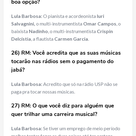
boa opção?
Lula Barbosa:
O pianista e acordeonista
Iuri
Salvagnini,
o multi-instrumentista
Omar Campos
, o
baixista
Nadinho
, o multi-instrumentista
Crispin
Delcístia
, a flautista
Carmen Garcia
.
26) RM: Você acredita que as suas músicas
tocarão nas rádios sem o pagamento do
jabá?
Lula Barbosa:
Acredito que só na rádio USP não se
paga pra tocar nossas músicas.
27) RM: O que você diz para alguém que
quer trilhar uma carreira musical?
Lula Barbosa:
Se tiver um emprego de meio período
melhor tentar fazer as duas coisas até ter certeza