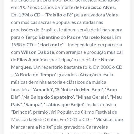
em 2002 nos 50 anos da morte de
Francisco Alves
.
Em 1994 o
CD – “Paixão e Fé”
pela gravadora
Velas
com músicas sacras e populares cantadas nas
procissões do Brasil, este álbum serviu de trilha sonora
para o
Terço Bizantino
do
Padre Marcelo Rossi
. Em
1998 o
CD – “Horizonte”
– Independente, em parceria
com
Wilson Dakota
, com arranjos e produção musical
de
Elias Almeida
e participação especial de
Natan
Marques.
Um repertório bastante folk. Em 2000 o
CD
– “A Roda do Tempo”
gravadora
Atração
mescla
músicas de minha autoria e clássicos da música
brasileira:
“Amanhã”, “A Noite do Meu Bem”, “Bom
Dia”, “Na Baixa do Sapateiro”, “Minas Gerais”, “Meu
País”, “Sampa”, “Lábios que Beijei”
. Inclui a música
“Brincos”,
prêmio Júri Popular, do último Festival de
Música da Rede Globo. Em 2001 o
CD –
“Músicas que
Marcaram a Noite”
pela gravadora
Caravelas