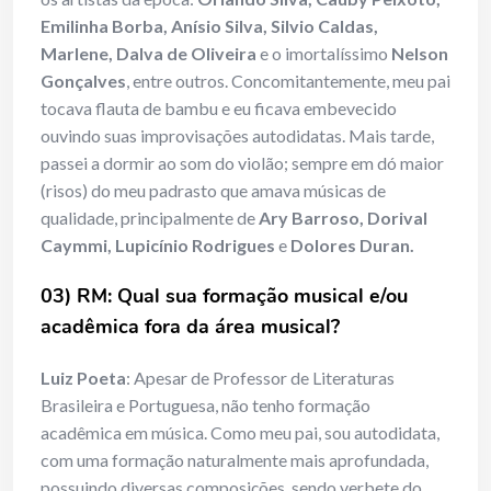
Emilinha Borba, Anísio Silva, Silvio Caldas,
Marlene, Dalva de Oliveira
e o imortalíssimo
Nelson
Gonçalves
, entre outros. Concomitantemente, meu pai
tocava flauta de bambu e eu ficava embevecido
ouvindo suas improvisações autodidatas. Mais tarde,
passei a dormir ao som do violão; sempre em dó maior
(risos) do meu padrasto que amava músicas de
qualidade, principalmente de
Ary Barroso, Dorival
Caymmi, Lupicínio Rodrigues
e
Dolores Duran.
03) RM: Qual sua formação musical e/ou
acadêmica fora da área musical?
Luiz Poeta
: Apesar de Professor de Literaturas
Brasileira e Portuguesa, não tenho formação
acadêmica em música. Como meu pai, sou autodidata,
com uma formação naturalmente mais aprofundada,
possuindo diversas composições, sendo verbete do