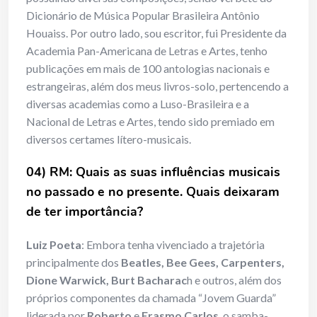
Dicionário de Música Popular Brasileira Antônio
Houaiss. Por outro lado, sou escritor, fui Presidente da
Academia Pan-Americana de Letras e Artes, tenho
publicações em mais de 100 antologias nacionais e
estrangeiras, além dos meus livros-solo, pertencendo a
diversas academias como a Luso-Brasileira e a
Nacional de Letras e Artes, tendo sido premiado em
diversos certames lítero-musicais.
04) RM: Quais as suas influências musicais
no passado e no presente. Quais deixaram
de ter importância?
Luiz Poeta
: Embora tenha vivenciado a trajetória
principalmente dos
Beatles, Bee Gees, Carpenters,
Dione Warwick, Burt Bacharac
h e outros, além dos
próprios componentes da chamada “Jovem Guarda”
liderada por
Roberto
e
Erasmo Carlos
, o samba-