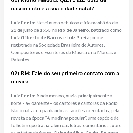
01) Ritmo Melodia: Qual a sua data de
nascimento e a sua cidade natal?
Luiz Poeta
: Nasci numa nebulosa e fria manhã do dia
21 de julho de 1950, no
Rio de Janeiro
, batizado como
Luiz Gilberto de Barros
e
Luiz Poeta;
nome
registrado na Sociedade Brasileira de Autores,
Compositores e Escritores de Música e no Marcas e
Patentes.
02) RM: Fale do seu primeiro contato com a
música.
Luiz Poeta
: Ainda menino, ouvia, principalmente à
noite – avidamente – os cantores e cantoras da Rádio
Nacional, acompanhando as canções executadas, pela
revista da época “A modinha popular”, uma espécie de
folhetim que trazia, além das letras, comentários sobre
os artistas da época:
Orlando Silva, Cauby Peixoto,