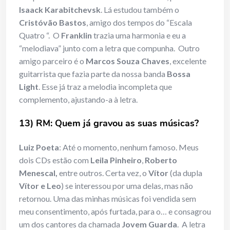
Isaack Karabitchevsk
. Lá estudou também o
Cristóvão Bastos
, amigo dos tempos do “Escala
Quatro “. O
Franklin
trazia uma harmonia e eu a
“melodiava” junto com a letra que compunha. Outro
amigo parceiro é o
Marcos Souza Chaves
, excelente
guitarrista que fazia parte da nossa banda
Bossa
Light
. Esse já traz a melodia incompleta que
complemento, ajustando-a à letra.
13) RM: Quem já gravou as suas músicas?
Luiz Poeta
: Até o momento, nenhum famoso. Meus
dois CDs estão com
Leila Pinheiro
,
Roberto
Menescal,
entre outros. Certa vez, o
Vítor
(da dupla
Vítor e Leo
) se interessou por uma delas, mas não
retornou. Uma das minhas músicas foi vendida sem
meu consentimento, após furtada, para o… e consagrou
um dos cantores da chamada
Jovem Guarda
. A letra