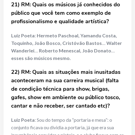
21) RM: Quais os músicos já conhecidos do
público que você tem como exemplo de
profissionalismo e qualidade artística?
Luiz Poeta
:
Hermeto Paschoal, Yamandu Costa,
Toquinho, João Bosco, Cristóvão Bastos
…
Walter
Wanderlei
…
Roberto Menescal, João Donato
…
esses são músicos mesmo.
22) RM: Quais as situações mais inusitadas
aconteceram na sua carreira musical (falta
de condição técnica para show, brigas,
gafes, show em ambiente ou público tosco,
cantar e não receber, ser cantado etc)?
Luiz Poeta
: Sou do tempo da “portaria e mesa”: o
conjunto ficava ou dividia a portaria, já que era sua
incumbência convidar a plateia, e o clube ficava com as