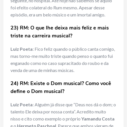
seguinte, no hospital. Até hoje não sabemos se aquilo
foi efeito colateral do Rum mesmo. Apesar desse
episódio, era um belo músico e um imortal amigo.
23) RM: O que lhe deixa mais feliz e mais
triste na carreira musical?
Luiz Poeta
: Fico feliz quando o público canta comigo,
mas torno-me muito triste quando penso o quanto fui
enganado como no caso supracitado do roubo e da
venda de uma de minhas músicas.
24) RM: Existe o Dom musical? Como você
define o Dom musical?
Luiz Poeta
: Alguém já disse que “Deus nos dá o dom; o
talento Ele deixa por nossa conta”. Acredito muito
nisso e cito como exemplo o próprio
Yamandu Costa
e o
Hermeto Paschoal
. Parece que ambos vieram de