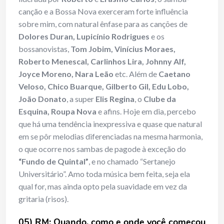
canção e a Bossa Nova exerceram forte influência
sobre mim, com natural ênfase para as canções de
Dolores Duran, Lupicínio Rodrigues
e os
bossanovistas,
Tom Jobim, Vinícius Moraes,
Roberto Menescal, Carlinhos Lira, Johnny Alf,
Joyce Moreno, Nara Leão
etc. Além de
Caetano
Veloso, Chico Buarque, Gilberto Gil, Edu Lobo,
João Donato
, a super
Elis Regina
, o
Clube da
Esquina, Roupa Nova
e afins. Hoje em dia, percebo
que há uma tendência inexpressiva e quase que natural
em se pôr melodias diferenciadas na mesma harmonia,
o que ocorre nos sambas de pagode à exceção do
“Fundo de Quintal”
, e no chamado “Sertanejo
Universitário”. Amo toda música bem feita, seja ela
qual for, mas ainda opto pela suavidade em vez da
gritaria (risos).
05) RM: Quando, como e onde você começou