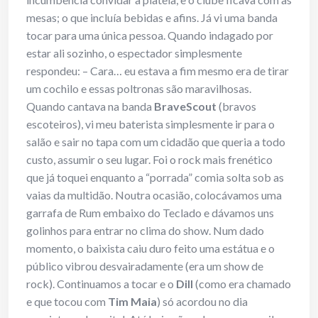
mesas; o que incluía bebidas e afins. Já vi uma banda
tocar para uma única pessoa. Quando indagado por
estar ali sozinho, o espectador simplesmente
respondeu: – Cara… eu estava a fim mesmo era de tirar
um cochilo e essas poltronas são maravilhosas.
Quando cantava na banda
BraveScout
(bravos
escoteiros), vi meu baterista simplesmente ir para o
salão e sair no tapa com um cidadão que queria a todo
custo, assumir o seu lugar. Foi o rock mais frenético
que já toquei enquanto a “porrada” comia solta sob as
vaias da multidão. Noutra ocasião, colocávamos uma
garrafa de Rum embaixo do Teclado e dávamos uns
golinhos para entrar no clima do show. Num dado
momento, o baixista caiu duro feito uma estátua e o
público vibrou desvairadamente (era um show de
rock). Continuamos a tocar e o
Dill
(como era chamado
e que tocou com
Tim Maia
) só acordou no dia