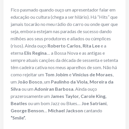
Fico pasmado quando ouço um apresentador falar em
educação ou cultura (chega a ser hilário). Há “Hits” que
jamais tocarão no meu rádio do carro ou onde quer que
seja, embora estejam nas paradas de sucesso dando
milhões aos seus produtores e aliados ou cúmplices
(risos). Ainda ouço
Roberto Carlos, Rita Lee
e a
eterna
Elis Regina
… a Bossa Nova e as antigas e
sempre atuais canções da década de sessenta e setenta
têm cadeira cativa nos meus aparelhos de som. Não há
como rejeitar um
Tom Jobim
e
Vinícius de Moraes
,
um
João Bosco
, um
Paulinho da Viola, Moreira da
Silva
ou um
Adoniran Barbosa
. Ainda ouço
prazerosamente um
James Taylor, Carole King,
Beatles
ou um bom Jazz ou Blues…
Joe Satriani
,
George Benson
…
Michael Jackson
cantando
“Smile”.