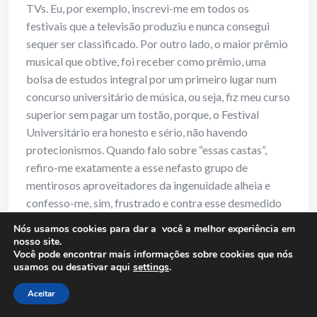
TVs. Eu, por exemplo, inscrevi-me em todos os
festivais que a televisão produziu e nunca consegui
sequer ser classificado. Por outro lado, o maior prêmio
musical que obtive, foi receber como prêmio, uma
bolsa de estudos integral por um primeiro lugar num
concurso universitário de música, ou seja, fiz meu curso
superior sem pagar um tostão, porque, o Festival
Universitário era honesto e sério, não havendo
protecionismos. Quando falo sobre “essas castas”,
refiro-me exatamente a esse nefasto grupo de
mentirosos aproveitadores da ingenuidade alheia e
confesso-me, sim, frustrado e contra esse desmedido
protecionismo sociocultural. Vale ressaltar que a
Nós usamos cookies para dar a você a melhor experiência em
música era a mesma que a Globo desprezou quando eu
nosso site.
Você pode encontrar mais informações sobre cookies que nós
era, ainda, um jovem sonhador.
usamos ou desativar aqui
settings
.
32) RM: Hoje os Festivais de Música revelam
Aceitar
novos talentos?