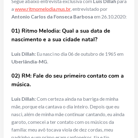
Segue abaixo entrevista exclusiva com
Luís Dillah
para
a
www.ritmomelodia.mus.br
, entrevistado por
Antonio Carlos da Fonseca Barbosa
em 26.10.2020:
01) Ritmo Melodia: Qual a sua data de
nascimento e a sua cidade natal?
Luís Dillah:
Eu nasci no dia 06 de outubro de 1965 em
Uberlândia-MG
.
02) RM: Fale do seu primeiro contato com a
música.
Luís Dillah:
Com certeza ainda na barriga de minha
mãe, porque ela cantava o dia inteiro. Depois que eu
nasci, além de minha mãe continuar cantando, eu ainda
garoto, comecei a ter contato com os músicos da
família: meu avô tocava viola de dez cordas, meu
padrinho e um primo eram sanfoneiros, tia e tio