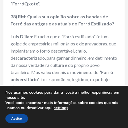
“ForróQxote”.
38) RM: Qual a sua opinião sobre as bandas de
Forró das antigas e as atuais do Forró Estilizado?
Luís Dillah:
Eu acho que o “Forró estilizado” foi um
golpe de empresários milionários e de gravadoras, que
implantaram o forró descartável, chulo,
descaracterizado, para ganhar dinheiro, em detrimento
da nossa verdadeira cultura e do próprio povo
brasileiro. Mas valeu demais o movimento do
“Forró
universitário”
, foi espontâneo, legítimo, e que hoje
circula no underground e que ainda tem a sua central
Nós usamos cookies para dar a você a melhor experiência em
nas dunas de
Itaúnas – ES.
nosso site.
Você pode encontrar mais informações sobre cookies que nós
39) RM: Quais os seus projetos futuros?
usamos ou desativar aqui
settings
.
Aceitar
Luís Dillah:
Estou com meu novo álbum –
“Pro salto
ser ainda maior”,
pronto e esperando passar essa