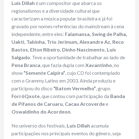
Luís Dillah
é um compositor que abarca os
regionalismos e a diversidade cultural que
caracterizam a música popular brasileira e já foi
gravado por nomes referências do mainstream à cena
independente, entre eles:
Falamansa,
Swing de Palha,
Uakti, Tabinha, Trio Jerimum, Alexandre Az, Reco
Bastos, Elton Ribeiro, Dinho Nascimento, Luís
Salgado
. Teve a oportunidade de trabalhar ao lado de
Pena Branca
, que fazia dupla com
Xavantinho
, no
show
“Semente Caipira”
, cujo CD foi contemplado
com o Grammy Latino em 2003. Ainda produziu e
participou do disco
“Batom Vermelho”
, grupo
ForróQxote
, que contou com participação da
Banda
de Pífanos de Caruaru, Cacau Arcoverde
e
Oswaldinho do Acordeon
.
No universo dos festivais,
Luís Dillah
acumula
participações nos principais eventos do gênero, seja