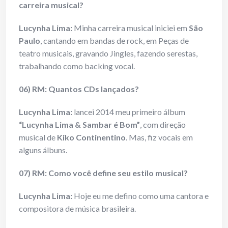
carreira musical?
Lucynha Lima:
Minha carreira musical iniciei em
São
Paulo
, cantando em bandas de rock, em Peças de
teatro musicais, gravando Jingles, fazendo serestas,
trabalhando como backing vocal.
06) RM: Quantos CDs lançados?
Lucynha Lima:
lancei 2014 meu primeiro álbum
“Lucynha Lima & Sambar é Bom”
, com direção
musical de
Kiko Continentino
. Mas, fiz vocais em
alguns álbuns.
07) RM: Como você define seu estilo musical?
Lucynha Lima:
Hoje eu me defino como uma cantora e
compositora de música brasileira.