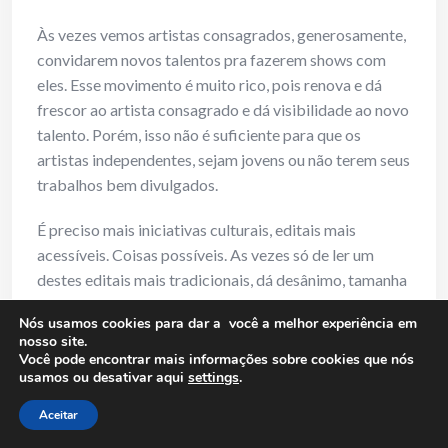
Às vezes vemos artistas consagrados, generosamente,
convidarem novos talentos pra fazerem shows com
eles. Esse movimento é muito rico, pois renova e dá
frescor ao artista consagrado e dá visibilidade ao novo
talento. Porém, isso não é suficiente para que os
artistas independentes, sejam jovens ou não terem seus
trabalhos bem divulgados.
É preciso mais iniciativas culturais, editais mais
acessíveis. Coisas possíveis. As vezes só de ler um
destes editais mais tradicionais, dá desânimo, tamanha
é a complicação e burocracia que os artistas precisam
Nós usamos cookies para dar a você a melhor experiência em
enfrentar, simplesmente para se inscrever numa Lei de
nosso site.
Incentivo.
Você pode encontrar mais informações sobre cookies que nós
usamos ou desativar aqui
settings
.
31) RM: Qual a sua opinião sobre o espaço aberto
Aceitar
pelo SESC, SESI e Itaú Cultural para cena musical?