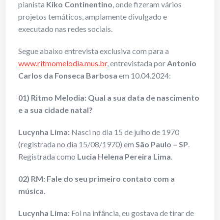
pianista
Kiko Continentino
, onde fizeram vários
projetos temáticos, amplamente divulgado e
executado nas redes sociais.
Segue abaixo entrevista exclusiva com para a
www.ritmomelodia.mus.br
, entrevistada por
Antonio
Carlos da Fonseca Barbosa
em 10.04.2024:
01) Ritmo Melodia: Qual a sua data de nascimento
e a sua cidade natal?
Lucynha Lima:
Nasci no dia 15 de julho de 1970
(registrada no dia 15/08/1970) em
São Paulo – SP
.
Registrada como
Lucia Helena Pereira Lima
.
02) RM: Fale do seu primeiro contato com a
música.
Lucynha Lima:
Foi na infância, eu gostava de tirar de