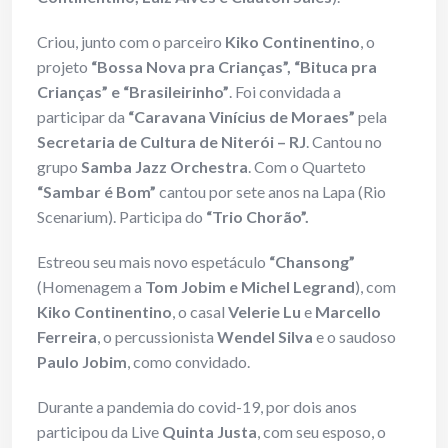
Criou, junto com o parceiro
Kiko Continentino
, o
projeto
“Bossa Nova pra Crianças”, “Bituca pra
Crianças” e “Brasileirinho”
. Foi convidada a
participar da
“Caravana Vinícius de Moraes”
pela
Secretaria de
Cultura de Niterói – RJ
. Cantou no
grupo
Samba Jazz Orchestra
. Com o Quarteto
“Sambar é Bom”
cantou por sete anos na Lapa (Rio
Scenarium). Participa do
“Trio Chorão”.
Estreou seu mais novo espetáculo
“Chansong”
(Homenagem a
Tom Jobim e Michel Legrand
), com
Kiko Continentino
, o casal
Velerie Lu
e
Marcello
Ferreira
, o percussionista
Wendel Silva
e o saudoso
Paulo Jobim
, como convidado.
Durante a pandemia do covid-19, por dois anos
participou da Live
Quinta Justa
, com seu esposo, o