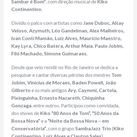
Sambar é Bom”
, com direção musical de
Kiko
Continentino
.
Dividiu o palco com artistas como
Jane Duboc, Altay
Veloso, Azymuth, Léo Gandelman, Alex Malheiros,
Ivan Conti Mamão, Luiz Alves, Maurício Maestro,
Kay Lyra, Chico Batera, Arthur Maia, Paulo Jobim,
Filó Machado, Simone Guimaraes
.
Desde que veio residir no Rio de Janeiro se dedica a
pesquisar e cantar diversas pérolas dos mestres
Tom
Jobim, Vinícius de Moraes, Baden Powell, João
Gilberto
e os mais antigos
Ary, Caymmi, Cartola,
Pixinguinha, Ernesto Nazareth, Chiquinha
Gonzaga
, entre outros. Participou como convidada,
dos shows de
Kiko “80 Anos de Tom”, “50 Anos da
Bossa Nova”
e a
“Noite da Bossa Nova – em
Conservatória”
, com o grupo
SambaJazz Trio
(
Kiko
Continentino, Luiz Alves e Clauton Sales
).