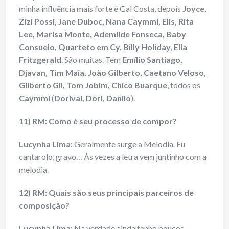
minha influência mais forte é Gal Costa, depois
Joyce,
Zizi Possi, Jane Duboc, Nana Caymmi, Elis, Rita
Lee, Marisa Monte, Ademilde Fonseca, Baby
Consuelo, Quarteto em Cy, Billy Holiday, Ella
Fritzgerald
. São muitas. Tem
Emílio Santiago,
Djavan, Tim Maia, João Gilberto, Caetano Veloso,
Gilberto Gil, Tom Jobim, Chico Buarque
, todos os
Caymmi
(
Dorival, Dori, Danilo
).
11) RM: Como é seu processo de compor?
Lucynha Lima:
Geralmente surge a Melodia. Eu
cantarolo, gravo… Às vezes a letra vem juntinho com a
melodia.
12) RM: Quais são seus principais parceiros de
composição?
Lucynha Lima:
Na verdade ainda tenho poucos