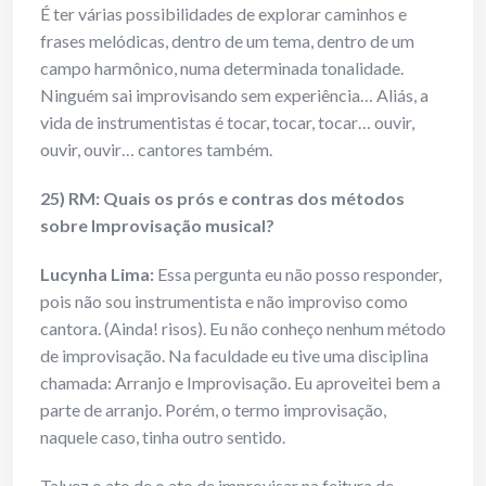
É ter várias possibilidades de explorar caminhos e
frases melódicas, dentro de um tema, dentro de um
campo harmônico, numa determinada tonalidade.
Ninguém sai improvisando sem experiência… Aliás, a
vida de instrumentistas é tocar, tocar, tocar… ouvir,
ouvir, ouvir… cantores também.
25) RM: Quais os prós e contras dos métodos
sobre Improvisação musical?
Lucynha Lima:
Essa pergunta eu não posso responder,
pois não sou instrumentista e não improviso como
cantora. (Ainda! risos). Eu não conheço nenhum método
de improvisação. Na faculdade eu tive uma disciplina
chamada: Arranjo e Improvisação. Eu aproveitei bem a
parte de arranjo. Porém, o termo improvisação,
naquele caso, tinha outro sentido.
Talvez o ato de o ato de improvisar na feitura de