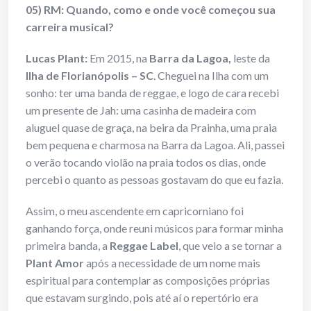
05) RM: Quando, como e onde você começou sua
carreira musical?
Lucas Plant:
Em 2015, na
Barra da Lagoa,
leste da
Ilha de Florianópolis
– SC
. Cheguei na Ilha com um
sonho: ter uma banda de reggae, e logo de cara recebi
um presente de Jah: uma casinha de madeira com
aluguel quase de graça, na beira da Prainha, uma praia
bem pequena e charmosa na Barra da Lagoa. Ali, passei
o verão tocando violão na praia todos os dias, onde
percebi o quanto as pessoas gostavam do que eu fazia.
Assim, o meu ascendente em capricorniano foi
ganhando força, onde reuni músicos para formar minha
primeira banda, a
Reggae Label
, que veio a se tornar a
Plant Amor
após a necessidade de um nome mais
espiritual para contemplar as composições próprias
que estavam surgindo, pois até aí o repertório era