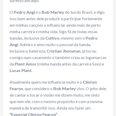
sucesso até aqui.
O
Pedro Angi
é o
Bob Marley
do Sul do Brasil, e digo
isso bem antes dele produzir e participar fortemente
em minhas canções e influenciar ainda mais de perto
minha carreira e minha vida. Sigo fã de todas essas
bandas, inclusive da
Cultivo
, mesmo sem o
Pedro
Angi
. Admiro e amo muito o pessoal da banda,
inclusive o baterista,
Cristian Jhonatan
, já tocou
comigo num casamento e também criou as logomarcas
da
Plant Amor
(minha banda antes da carreira Solo) e
Lucas Plant.
Atualmente quem me influencia muito é o
Clinton
Fearon
, que considero o
Bob Marley
vivo. O jeito dele
de cantar e tocar o violão me dizem muito, me sinto
que nem ele, com o mesmo propósito e com a mesma
maneira de transmitir isso. Ainda vou fazer um
“Especial Clinton Fearon”.