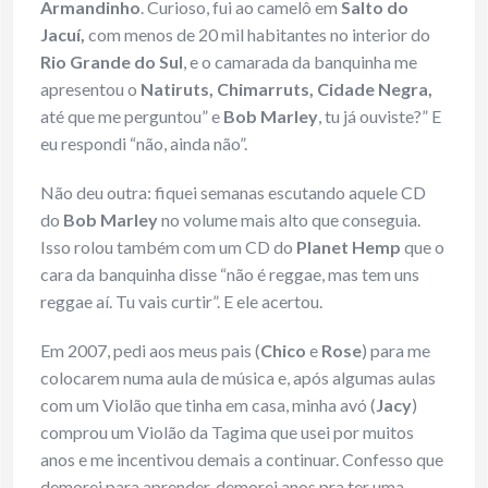
Armandinho
. Curioso, fui ao camelô em
Salto do
Jacuí
,
com menos de 20 mil habitantes no interior do
Rio Grande do Sul
, e o camarada da banquinha me
apresentou o
Natiruts, Chimarruts, Cidade Negra,
até que me perguntou” e
Bob Marley
, tu já ouviste?” E
eu respondi “não, ainda não”.
Não deu outra: fiquei semanas escutando aquele CD
do
Bob Marley
no volume mais alto que conseguia.
Isso rolou também com um CD do
Planet Hemp
que o
cara da banquinha disse “não é reggae, mas tem uns
reggae aí. Tu vais curtir”. E ele acertou.
Em 2007, pedi aos meus pais (
Chico
e
Rose
) para me
colocarem numa aula de música e, após algumas aulas
com um Violão que tinha em casa, minha avó (
Jacy
)
comprou um Violão da Tagima que usei por muitos
anos e me incentivou demais a continuar. Confesso que
demorei para aprender, demorei anos pra ter uma