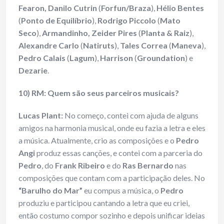
Fearon, Danilo Cutrin
(
Forfun/Braza
),
Hélio Bentes
(
Ponto de Equilíbrio
),
Rodrigo Piccolo
(
Mato
Seco
),
Armandinho, Zeider Pires
(
Planta & Raiz
),
Alexandre Carlo
(
Natiruts
),
Tales Correa
(
Maneva
),
Pedro Calais
(
Lagum
),
Harrison
(
Groundation
) e
Dezarie
.
10) RM: Quem são seus parceiros musicais?
Lucas Plant:
No começo, contei com ajuda de alguns
amigos na harmonia musical, onde eu fazia a letra e eles
a música. Atualmente, crio as composições e o
Pedro
Angi
produz essas canções, e contei com a parceria do
Pedro
, do
Frank Ribeiro
e do
Ras Bernardo
nas
composições que contam com a participação deles. No
“Barulho do Mar”
eu compus a música, o
Pedro
produziu e participou cantando a letra que eu criei,
então costumo compor sozinho e depois unificar ideias