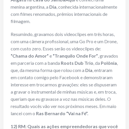
menina argentina, a
Dia
, conhecida internacionalmente
com filmes renomados, prêmios internacionais de
filmagem.
Resumindo, gravamos dois videoclipes em três horas,
com uma câmera profissional, uma Go Pro e um Drone,
com custo zero. Esses serão os videoclipes de:
“Chama do Amor”
e
“Tranquilo Onde For”
, gravados
em parceria com a banda
Roots Dub Trio
, da
Polônia
,
que, da mesma forma que rolou com a
Dia
, entraram
em contato comigo pelo Facebook e demonstraram
interesse em trocarmos gravações: eles se dispuseram
a gravar o instrumental de minhas músicas e, em troca,
queriam que eu gravasse a voz nas músicas deles. O
resultado vocês vão ver nos próximos meses. Em maio
lancei com o
Ras Bernardo
“Vai na Fé”.
12) RM: Quais as ações empreendedoras que você