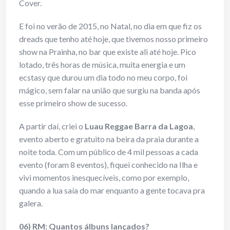
Cover.
E foi no verão de 2015, no Natal, no dia em que fiz os
dreads que tenho até hoje, que tivemos nosso primeiro
show na Prainha, no bar que existe ali até hoje. Pico
lotado, três horas de música, muita energia e um
ecstasy que durou um dia todo no meu corpo, foi
mágico, sem falar na união que surgiu na banda após
esse primeiro show de sucesso.
A partir daí, criei o
Luau Reggae Barra da Lagoa
,
evento aberto e gratuito na beira da praia durante a
noite toda. Com um público de 4 mil pessoas a cada
evento (foram 8 eventos), fiquei conhecido na Ilha e
vivi momentos inesquecíveis, como por exemplo,
quando a lua saía do mar enquanto a gente tocava pra
galera.
06) RM: Quantos álbuns lançados?