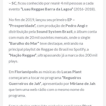
– SC
, ficou conhecido por reunir 4 mil pessoas a cada
evento
“Luau Reggae Barra da Lagoa”
(2016-2018).
No fim de 2019, lançou seu primeiro
EP –
“Prosperidade”,
com produção de
Pedro Angi
e
distribuição pela
Sound System Brazil
, o álbum conta
com mais de 20 mil ouvintes mensais, onde o single
“Barulho do Mar”
teve destaque, entrando na
principal playlist de Reggae do Brasil no Spotify, a
“Nação Reggae”
, ultrapassando já a marca dos 200 mil
plays.
Em
Florianópolis
as músicas do
Lucas Plant
começaram a tocar no programa
“Regueiros
Guerreiros de Jah”
, apresentado por
Miriane de Jah
que tem uma web rádio com o mesmo nome do
programa.
Segue abaixo entrevista exclusiva com
Lucas Plant