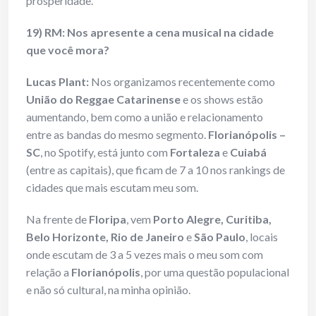
prosperidade.
19) RM: Nos apresente a cena musical na cidade
que você mora?
Lucas Plant:
Nos organizamos recentemente como
União do Reggae Catarinense
e os shows estão
aumentando, bem como a união e relacionamento
entre as bandas do mesmo segmento.
Florianópolis –
SC
, no Spotify, está junto com
Fortaleza
e
Cuiabá
(entre as capitais), que ficam de 7 a 10 nos rankings de
cidades que mais escutam meu som.
Na frente de
Floripa
, vem
Porto Alegre, Curitiba,
Belo Horizonte, Rio de Janeiro
e
São Paulo
, locais
onde escutam de 3 a 5 vezes mais o meu som com
relação a
Florianópolis
, por uma questão populacional
e não só cultural, na minha opinião.