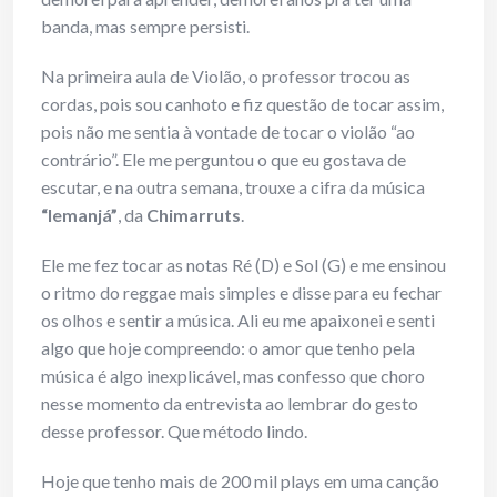
banda, mas sempre persisti.
Na primeira aula de Violão, o professor trocou as
cordas, pois sou canhoto e fiz questão de tocar assim,
pois não me sentia à vontade de tocar o violão “ao
contrário”. Ele me perguntou o que eu gostava de
escutar, e na outra semana, trouxe a cifra da música
“Iemanjá”
, da
Chimarruts
.
Ele me fez tocar as notas Ré (D) e Sol (G) e me ensinou
o ritmo do reggae mais simples e disse para eu fechar
os olhos e sentir a música. Ali eu me apaixonei e senti
algo que hoje compreendo: o amor que tenho pela
música é algo inexplicável, mas confesso que choro
nesse momento da entrevista ao lembrar do gesto
desse professor. Que método lindo.
Hoje que tenho mais de 200 mil plays em uma canção