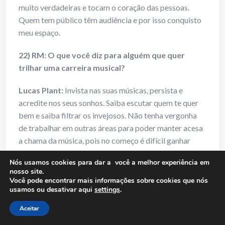
muito verdadeiras e tocam o coração das pessoas.
Quem tem público têm audiência e por isso conquisto
meu espaço.
22) RM: O que você diz para alguém que quer
trilhar uma carreira musical?
Lucas Plant:
Invista nas suas músicas, persista e
acredite nos seus sonhos. Saiba escutar quem te quer
bem e saiba filtrar os invejosos. Não tenha vergonha
de trabalhar em outras áreas para poder manter acesa
a chama da música, pois no começo é difícil ganhar
dinheiro com a música, até que vai ficando mais fácil
Nós usamos cookies para dar a você a melhor experiência em
até que você não precise mais trabalhar com outra
nosso site.
coisa que não seja a música. Quando chegar esse
Você pode encontrar mais informações sobre cookies que nós
usamos ou desativar aqui
settings
.
momento, aproveite, e não deixe mais a vibe cair.
Aceitar
23) RM: Como você analisa a relação que se faz do