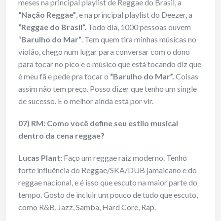
meses na principal playlist de Reggae do Brasil, a
“Nação Reggae”
, e na principal playlist do Deezer, a
“Reggae do Brasil”.
Todo dia, 1000 pessoas ouvem
“
Barulho do Mar”
. Tem quem tira minhas músicas no
violão, chego num lugar para conversar com o dono
para tocar no pico e o músico que está tocando diz que
é meu fã e pede pra tocar o
“Barulho do Mar”.
Coisas
assim não tem preço. Posso dizer que tenho um single
de sucesso. E o melhor ainda está por vir.
07) RM: Como você define seu estilo musical
dentro da cena reggae?
Lucas Plant:
Faço um reggae raiz moderno. Tenho
forte influência do Reggae/SKA/DUB jamaicano e do
reggae nacional, e é isso que escuto na maior parte do
tempo. Gosto de incluir um pouco de tudo que escuto,
como R&B, Jazz, Samba, Hard Core, Rap.