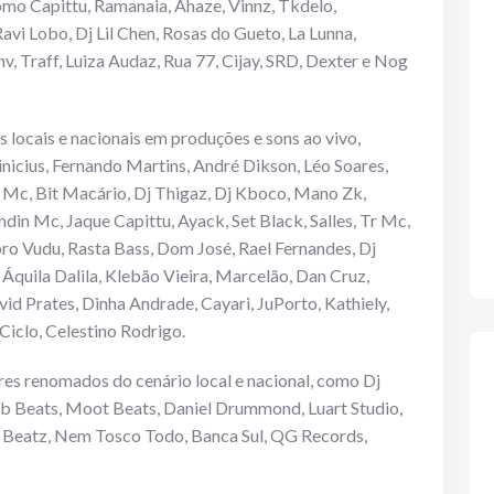
omo Capittu, Ramanaia, Ahaze, Vinnz, Tkdelo,
vi Lobo, Dj Lil Chen, Rosas do Gueto, La Lunna,
nv, Traff, Luiza Audaz, Rua 77, Cijay, SRD, Dexter e Nog
 locais e nacionais em produções e sons ao vivo,
inicius, Fernando Martins, André Dikson, Léo Soares,
 Mc, Bit Macário, Dj Thigaz, Dj Kboco, Mano Zk,
in Mc, Jaque Capittu, Ayack, Set Black, Salles, Tr Mc,
oro Vudu, Rasta Bass, Dom José, Rael Fernandes, Dj
Áquila Dalila, Klebão Vieira, Marcelão, Dan Cruz,
d Prates, Dinha Andrade, Cayari, JuPorto, Kathiely,
iclo, Celestino Rodrigo.
es renomados do cenário local e nacional, como Dj
b Beats, Moot Beats, Daniel Drummond, Luart Studio,
 Beatz, Nem Tosco Todo, Banca Sul, QG Records,