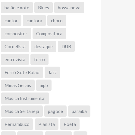
baião e xote
Blues
bossa nova
cantor
cantora
choro
compositor
Compositora
Cordelista
destaque
DUB
entrevista
forro
Forró Xote Baião
Jazz
Minas Gerais
mpb
Música Instrumental
Música Sertaneja
pagode
paraíba
Pernambuco
Pianista
Poeta