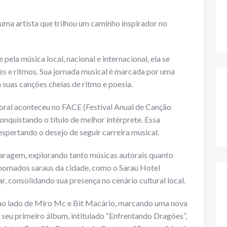
uma artista que trilhou um caminho inspirador no
e pela música local, nacional e internacional, ela se
tes e ritmos. Sua jornada musical é marcada por uma
 suas canções cheias de ritmo e poesia.
toral aconteceu no FACE (Festival Anual de Canção
conquistando o título de melhor intérprete. Essa
espertando o desejo de seguir carreira musical.
garagem, explorando tanto músicas autorais quanto
nomados saraus da cidade, como o Sarau Hotel
 consolidando sua presença no cenário cultural local.
 ao lado de Miro Mc e Bit Macário, marcando uma nova
 seu primeiro álbum, intitulado “Enfrentando Dragões”,