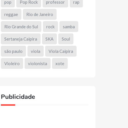
pop
Pop Rock
professor
rap
reggae
Rio de Janeiro
Rio Grande do Sul
rock
samba
Sertaneja Caipira
SKA
Soul
são paulo
viola
Viola Caipira
Violeiro
violonista
xote
Publicidade