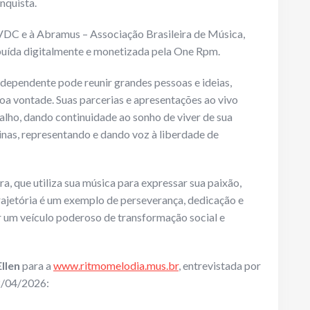
nquista.
p VDC e à Abramus – Associação Brasileira de Música,
ribuída digitalmente e monetizada pela One Rpm.
ependente pode reunir grandes pessoas e ideias,
oa vontade. Suas parcerias e apresentações ao vivo
alho, dando continuidade ao sonho de viver de sua
nas, representando e dando voz à liberdade de
ra, que utiliza sua música para expressar sua paixão,
trajetória é um exemplo de perseverança, dedicação e
r um veículo poderoso de transformação social e
Ellen
para a
www.ritmomelodia.mus.br
, entrevistada por
/04/2026: