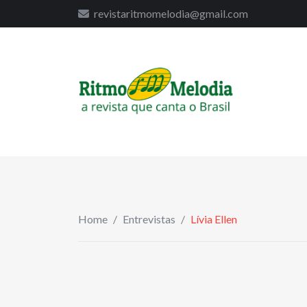
to
revistaritmomelodia@gmail.com
content
Home
/
Entrevistas
/
Lívia Ellen