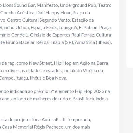
ndo Lions Sound Bar, Manifesto, Underground Pub, Teatro
, Concha Acústica, Dalí Happy Hour, Praça da
ivo, Centro Cultural Segundo Vento, Estação da
Rancho Uchoa, Espaço Fênix, Lounge 6, El Patron, Praça
mínio Conde 1, Ginásio de Esportes Raul Ferraz, Cultura
Bruno Bacelar, Rei da Tilapia (SP), Almafrica (Ilhéus),
 de rap, como New Street, Hip Hop em Ação na Barra
em diversas cidades e estados, incluindo Vitória da
Campo, Ituaçu, Ilhéus e Boa Nova.
, sendo indicada ao prêmio 5° elemento Hip Hop 2023 na
 ano, ao lado de mulheres de todo o Brasil, incluindo a
rta do projeto Toca Autoral! – II Temporada,
na Casa Memorial Régis Pacheco, um dos mais