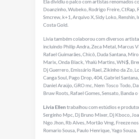
Ela dividiu o palco com artistas renomados c
Doanzinho, Wubeko, Rodrigo Freire, CtRap, Ra
Smcrew, k+1, Arquivo X, Sidy Loko, Renshin, I
Costa Gold.
Lívia também colaborou com diversos artistas
incluindo Philip Andra, Zeca Metal, Marcus V
Rafael Guimarães, Chicô, Duda Santana, Miro
Marix, Onda Black, Yhalú Martins, WN$, Brend
Dj Guerrero, Emissário Rael, Zikinho da Zo, L
Canga Soul, Pago Drop, 404, Gabriel Santana, 
Daniel Araújo, GRO mc, Nem Tosco Todo, Davi
Bruw Roots, Rafael Gomes, Sensato, Banda o C
Lívia Ellen
trabalhou com estúdios e produtor
Serginho Mpc, Dj Bruno Mixer, Dj Kboco, Joa
Ngo Jhon, Rb Alves, Mortão Vmg, Freeze nos
Romario Sousa, Paulo Henrique, Yago Souza.