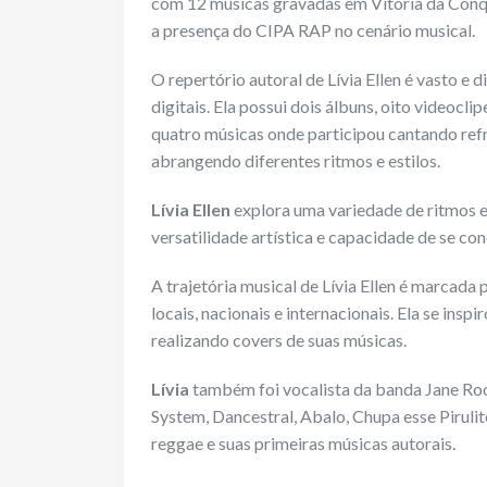
com 12 músicas gravadas em Vitória da Conq
a presença do CIPA RAP no cenário musical.
O repertório autoral de Lívia Ellen é vasto e
digitais. Ela possui dois álbuns, oito videoclip
quatro músicas onde participou cantando refrõ
abrangendo diferentes ritmos e estilos.
Lívia Ellen
explora uma variedade de ritmos e
versatilidade artística e capacidade de se co
A trajetória musical de Lívia Ellen é marcada p
locais, nacionais e internacionais. Ela se ins
realizando covers de suas músicas.
Lívia
também foi vocalista da banda Jane Ro
System, Dancestral, Abalo, Chupa esse Piruli
reggae e suas primeiras músicas autorais.