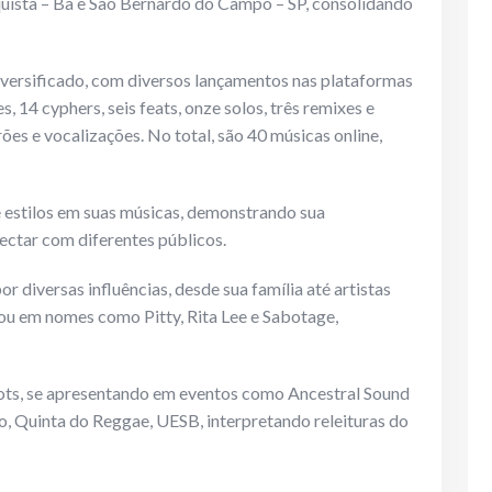
uista – Ba e São Bernardo do Campo – SP, consolidando
 diversificado, com diversos lançamentos nas plataformas
es, 14 cyphers, seis feats, onze solos, três remixes e
es e vocalizações. No total, são 40 músicas online,
 estilos em suas músicas, demonstrando sua
nectar com diferentes públicos.
or diversas influências, desde sua família até artistas
pirou em nomes como Pitty, Rita Lee e Sabotage,
ots, se apresentando em eventos como Ancestral Sound
to, Quinta do Reggae, UESB, interpretando releituras do