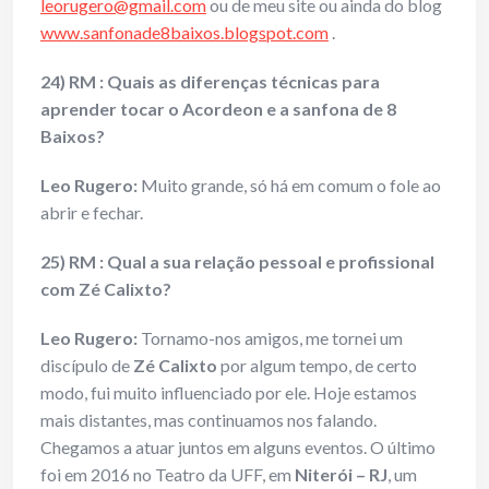
leorugero@gmail.com
ou de meu site ou ainda do blog
www.sanfonade8baixos.blogspot.com
.
24) RM : Quais as diferenças técnicas para
aprender tocar o Acordeon e a sanfona de 8
Baixos?
Leo Rugero:
Muito grande, só há em comum o fole ao
abrir e fechar.
25) RM : Qual a sua relação pessoal e profissional
com Zé Calixto?
Leo Rugero:
Tornamo-nos amigos, me tornei um
discípulo de
Zé Calixto
por algum tempo, de certo
modo, fui muito influenciado por ele. Hoje estamos
mais distantes, mas continuamos nos falando.
Chegamos a atuar juntos em alguns eventos. O último
foi em 2016 no Teatro da UFF, em
Niterói – RJ
, um