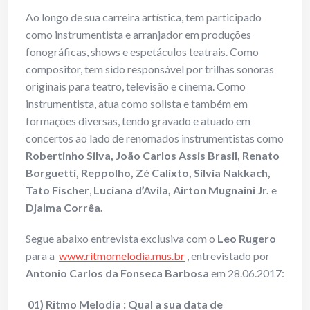
Ao longo de sua carreira artística, tem participado
como instrumentista e arranjador em produções
fonográficas, shows e espetáculos teatrais. Como
compositor, tem sido responsável por trilhas sonoras
originais para teatro, televisão e cinema. Como
instrumentista, atua como solista e também em
formações diversas, tendo gravado e atuado em
concertos ao lado de renomados instrumentistas como
Robertinho Silva, João Carlos Assis Brasil, Renato
Borguetti, Reppolho, Zé Calixto, Silvia Nakkach,
Tato Fischer
,
Luciana d’Avila, Airton Mugnaini Jr.
e
Djalma Corrêa.
Segue abaixo entrevista exclusiva com o
Leo Rugero
para a
www.ritmomelodia.mus.br
, entrevistado por
Antonio Carlos da Fonseca Barbosa
em 28.06.2017:
01) Ritmo Melodia : Qual a sua data de