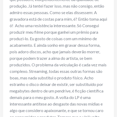
produção. Já tentei fazer isso, mas não consigo, então
admiro essas pessoas. Como se elas dissessem: A
gravadora está de costas para mim, é? Então toma aqui
ó! Acho uma resistência interessante. Só Consegui
produzir meu filme porque ganhei um prêmio para
produzi‐lo. Eu gosto de coisas com um mínimo de
acabamento. E ainda sonho em gravar dessa forma,
pois adoro discos, acho que jamais deverão morrer,
porque podem trazer a alma do artista, se bem
produzidos. O problema da veiculação é cada vez mais
complexo. Streaming, todas essas outras formas são
boas, mas nada substitui o produto físico. Acho
estranho o disco deixar de existir, ser substituído por
megabytes dentro de um pendrive, é ficção científica
demais para o meu gosto. A volta do LP é uma
interessante antítese ao desgaste das novas mídias e
algo que considero apaixonante, e que se tornou caro
ao consumidor e produtor. Tomara que o vinil volte