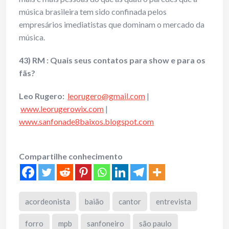
música brasileira tem sido confinada pelos
empresários imediatistas que dominam o mercado da
música.
43) RM : Quais seus contatos para show e para os
fãs?
Leo Rugero:
leorugero@gmail.com
|
www.leorugerowix.com
|
www.sanfonade8baixos.blogspot.com
Compartilhe conhecimento
acordeonista
baião
cantor
entrevista
forro
mpb
sanfoneiro
são paulo