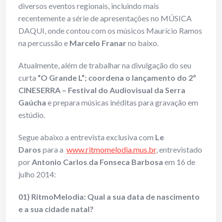
diversos eventos regionais, incluindo mais
recentemente a série de apresentações no MÚSICA
DAQUI, onde contou com os músicos Maurício Ramos
na percussão e
Marcelo Franar
no baixo.
Atualmente, além de trabalhar na divulgação do seu
curta
“O Grande L”;
coordena o lançamento do 2º
CINESERRA – Festival do Audiovisual da Serra
Gaúcha
e prepara músicas inéditas para gravação em
estúdio.
Segue abaixo a entrevista exclusiva com
Le
Daros
para a
www.ritmomelodia.mus.br
, entrevistado
por
Antonio Carlos da Fonseca Barbosa
em 16 de
julho 2014:
01) RitmoMelodia: Qual a sua data de nascimento
e a sua cidade natal?