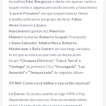
tecladista
Éder Bergozza
, e desta vez apenas cantei e
toquei violão e alguma percussão (exceto a faixa bônus
“
Love Is Priceless”
em que toquei batera). Neste
trabalho utilizamos um grupo de feras:
Fábio
Alves
(baixos),
Lázaro
Nascimento
(guitarras),
Maurício
Meinert
(bateria),
Roberto Scopel
(Trompete)
e
Siane Salvador
,
Maikol Nora
,
Roberto
Niederauer
e
Rafa Gubert
em backings variados.
Acho que as músicas que mais se destacaram
foram
“Choques Elétricos”, “Céu e Terra” e
“Umbigo”
do primeiro CD e
“Sossegado”, “Luz
Amarela”
e
“Tempestade”
do segundo álbum.
07) RM: Como você define o seu estilo musical?
Le Daros:
Eu acabo usando as tags MPB e Pop
dependendo das músicas. Mas na verdade minha
música é o resultado dessa mistura enorme de