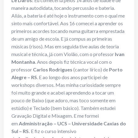
Le Daros:
Eu comecei lá pelos 14 anos de idade e de
maneira autodidata, tocando percussão e bateria.
Aliás, a bateria é até hoje o instrumento com o qual me
sinto mais confortável. Aos 16 comecei a aprender os
primeiros acordes tocando numa guitarra emprestada
de um amigo de escola. E já compus as primeiras
músicas (risos). Mas em seguida tive aulas de teoria
musical e técnica, já com Violão, com o professor
Ivan
Montanha
. Anos depois fiz técnica vocal com o
professor
Carlos Rodrigues
(cantor lírico) de
Porto
Alegre – RS
. E ao longo dos anos participei de
workshops diversos. Mas minha curiosidade sempre
foi muito grande e acabei aprendendo a tocar um
pouco de Baixo (que adoro, mas toco somente em
estúdio) e Teclado (bem básico). Também estudei
Gravação Digital e Mixagem. E me formei
em
Administração – UCS – Universidade Caxias do
Sul – RS.
E
fiz o curso intensivo