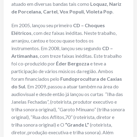
atuado em diversas bandas tais como
Loquaz, Nariz
de Porcelana, Cartel, Vox Populi, Violeta Pop
.
Em 2005, lançou seu primeiro
CD – Choques
Elétricos
, com dez faixas inéditas. Neste trabalho,
arranjou, cantou e tocou quase todos os
instrumentos. Em 2008, lançou seu segundo
CD –
Artimanhas
, com treze faixas inéditas. Este trabalho
foi co-produzido por
Éder Bergozza
e teve a
participação de vários músicos da região. Ambos
foram financiados pelo
Fundoprocultura de Caxias
do Sul.
Em 2009, passou a atuar também na área do
audiovisual e desde então já lançou os curtas “Ilha das
Janelas Fechadas”, (roteirista, produtor executivo e
trilha sonora original), “Garoto Minuano” (trilha sonora
original), “Rua dos Aflitos,70” (roteirista, diretor e
trilha sonora original) e O
“Grande L”
(roteirista,
diretor, produção executiva e trilha sonora). Além