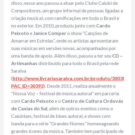
disso, nesse ano passou a atuar pelo Clube Caiubi de
Compositores, um grupo informal de pessoas ligadas a
criação musical, com ramificações em todo o Brasil e
no exterior. Em 2010, produziu junto com
Cardo
Peixoto
e
Janice Comper
o show “Canções de
Amarrar em Estrelas”, onde os artistas apresentaram
suas músicas em versões novas, acompanhados por
uma banda de apoio. Além disso, passou a ter seu
CD –
Artimanhas
distribuído para todo o Brasil pela rede
Saraiva
(
http://www.livrariasaraiva.com.br/produto/3003034?
PAC_ID=30393
). Desde 2011, realiza anualmente o
“Nossa Voz – festival de música autoral” em parceria
com
Cardo Peixoto
e o
Centro de Cultura Ordovás
de Caxias do Sul
, além de outros eventos como o
Caiublues, festival de blues autoral, e shows com
banda para a série “Grandes Nomes” homenageando
grandes ícones da música. Também tem participado de