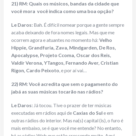
21) RM: Quais os músicos, bandas da cidade que
você mora você indica como uma boa opção?
Le Daros:
Bah. É difícil nomear porque a gente sempre
acaba deixando de fora nomes legais. Mas que me
ocorrem agora e atuantes no momento há:
Velho
Hippie, Grandfuria, Zava, Mindgarden, De Ros,
Apocalypse, Projeto Ccoma, Oscar dos Reis,
Valdir Verona, YTangos, Fernando Aver, Cristian
Rigon, Cardo
Peixoto
, e por aí vai…
22) RM: Você acredita que sem o pagamento do
jabá
as suas músicas tocarão nas rádios?
Le Daros:
Já tocou. Tive o prazer de ter músicas
executadas em rádios aqui de
Caxias do Sul
e em
outras rádios do interior. Mas na(s) capital (is), o furo é
mais embaixo, se é que você me entende? No entanto,
há as rádios Web que estão crescendo muito. Aqui