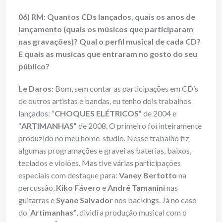
06) RM: Quantos CDs lançados, quais os anos de
lançamento (quais os músicos que participaram
nas gravações)? Qual o perfil musical de cada CD?
E quais as musicas que entraram no gosto do seu
público?
Le Daros:
Bom, sem contar as participações em CD’s
de outros artistas e bandas, eu tenho dois trabalhos
lançados: “
CHOQUES ELÉTRICOS”
de 2004 e
“
ARTIMANHAS”
de 2008. O primeiro foi inteiramente
produzido no meu home-studio. Nesse trabalho fiz
algumas programações e gravei as baterias, baixos,
teclados e violões. Mas tive várias participações
especiais com destaque para:
Vaney Bertotto
na
percussão,
Kiko Fávero
e
André Tamanini
nas
guitarras e
Syane Salvador
nos backings. Já no caso
do ‘
Artimanhas”
, dividi a produção musical com o