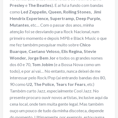
Presley
e
The Beatles
). E aí fui a fundo com bandas
como
Led Zeppelin, Queen, Rolling Stones, Jimi
Hendrix Experience, Supertramp, Deep Purple,
Mutantes
, etc… Com o passar dos anos, minha
atenção foi se desviando para Rock Nacional, num
primeiro momento e depois MPB e Black Music o que
me fez também pesquisar muito sobre
Chico
Buarque, Caetano Veloso, Elis Regina, Stevie
Wonder, Jorge Bem Jor
e todos os grandes nomes
dos 60 e 70,
Tom Jobim
(e a Bossa Nova como um
todo), e por aí vai… No entanto, nunca deixei de me
interessar pelo Rock/Pop (aí entrando bandas dos 80,
90 como
U2, The Police, Tears for Fears
, etc)
Também curto Jazz, especialmente Cool Jazz. No
presente procuro ouvir novos artistas, inclusive aqui da
cena local, onde tem muita gente legal. Mas também
ouço um pouco de tudo da minha discoteca, depende
do momento. Ultimamente, por exemplo, estou numa