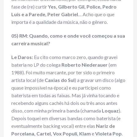
fase de (re) curtir
Yes, Gilberto Gil, Police, Pedro
Luís e a Parede, Peter Gabriel
… Acho que o que
importa é a qualidade da música, não o gênero.
05) RM: Quando, como e onde você começou a sua
carreira musical?
Le Daros:
Eu cito como marco zero, quando gravei
bateria no LP do colega
Roberto Niederauer
(em
1988). Foi muito marcante, por ter sido o primeiro
artista local (de
Caxias do Sul
) a gravar um disco (algo
quase impossível na época) e eu participei como
baterista em todas as faixas. Mas já vinha tocando e
recebendo alguns cachês há dois ou três anos antes
disso, com minha primeira banda (chamada
Loquaz
).
Depois toquei em diversas bandas como baterista (e
eventualmente backing vocal) entre elas
Nariz de
Porcelana, Cartel, Vox Populi, Klam
e
Violeta Pop
.