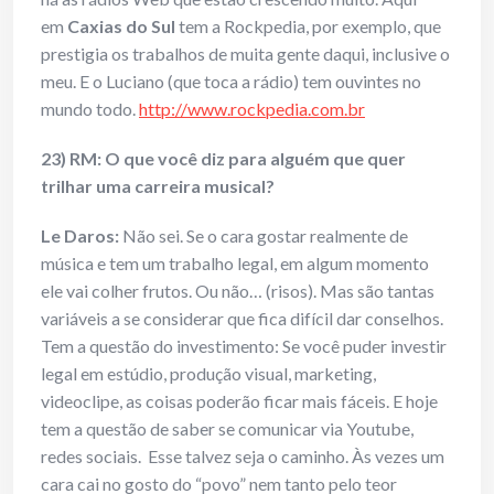
em
Caxias do Sul
tem a Rockpedia, por exemplo, que
prestigia os trabalhos de muita gente daqui, inclusive o
meu. E o Luciano (que toca a rádio) tem ouvintes no
mundo todo.
http://www.rockpedia.com.br
23) RM: O que você diz para alguém que quer
trilhar uma carreira musical?
Le Daros:
Não sei. Se o cara gostar realmente de
música e tem um trabalho legal, em algum momento
ele vai colher frutos. Ou não… (risos). Mas são tantas
variáveis a se considerar que fica difícil dar conselhos.
Tem a questão do investimento: Se você puder investir
legal em estúdio, produção visual, marketing,
videoclipe, as coisas poderão ficar mais fáceis. E hoje
tem a questão de saber se comunicar via Youtube,
redes sociais. Esse talvez seja o caminho. Às vezes um
cara cai no gosto do “povo” nem tanto pelo teor