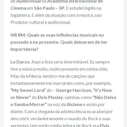
de
Audiovisual
na
Academia Internacional de
Cinema
em
São Paulo – SP
. E estudei inglês na
Inglaterra. E além da atuação com a música, sou
Produtor cultural e audiovisual.
04) RM: Quais as suas influências musicais no
passado e no presente. Quais deixaram de ter
importância?
Le Daros:
Aqui a lista seria interminável. Eu sempre
tive a música muito, muito presente em minha vida.
Mas da infância, lembro-me de canções que
instantaneamente me marcaram como, por exemplo,
“My Sweet Lord”
do –
George Harrison
,
“It’s Now
or Never”
do
Elvis
Plesley
, sambas como
“Não Deixe
o Samba Morrer”
na voz da
Alcione
e assim por
diante. Com a chegada da adolescência eu acabei por
descobrir verdadeiramente o mundo do Rock e suas
vertentes (até então minha leitura de Rock era
Elvis