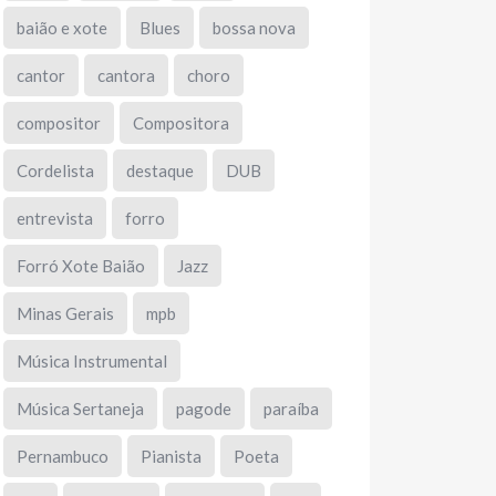
baião e xote
Blues
bossa nova
cantor
cantora
choro
compositor
Compositora
Cordelista
destaque
DUB
entrevista
forro
Forró Xote Baião
Jazz
Minas Gerais
mpb
Música Instrumental
Música Sertaneja
pagode
paraíba
Pernambuco
Pianista
Poeta