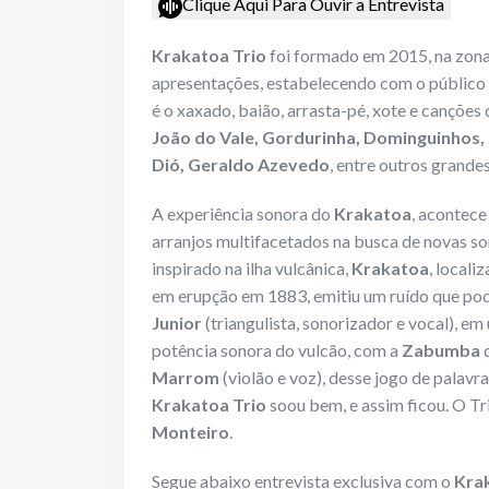
Clique Aqui Para Ouvir a Entrevista
Krakatoa Trio
foi formado em 2015, na zona
apresentações, estabelecendo com o público 
é o xaxado, baião, arrasta-pé, xote e canções
João do Vale, Gordurinha, Dominguinhos, 
Dió, Geraldo Azevedo
, entre outros grande
A experiência sonora do
Krakatoa
, acontece
arranjos multifacetados na busca de novas so
inspirado na ilha vulcânica,
Krakatoa
, locali
em erupção em 1883, emitiu um ruído que pode
Junior
(triangulista, sonorizador e vocal), e
potência sonora do vulcão, com a
Zabumba
Marrom
(violão e voz), desse jogo de palavr
Krakatoa Trio
soou bem, e assim ficou. O Tr
Monteiro
.
Segue abaixo entrevista exclusiva com o
Kra