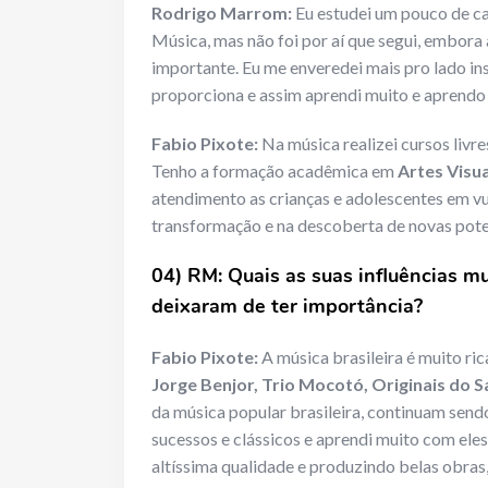
Rodrigo Marrom:
Eu estudei um pouco de ca
Música, mas não foi por aí que segui, embora
importante. Eu me enveredei mais pro lado in
proporciona e assim aprendi muito e aprendo 
Fabio Pixote:
Na música realizei cursos livr
Tenho a formação acadêmica em
Artes Visua
atendimento as crianças e adolescentes em vu
transformação e na descoberta de novas pote
04) RM: Quais as suas influências m
deixaram de ter importância?
Fabio Pixote:
A música brasileira é muito ri
Jorge Benjor, Trio Mocotó, Originais do S
da música popular brasileira, continuam sendo
sucessos e clássicos e aprendi muito com ele
altíssima qualidade e produzindo belas obras,