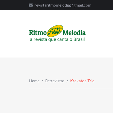
to
revistaritmomelodia@gmail.com
content
Home
/
Entrevistas
/
Krakatoa Trio