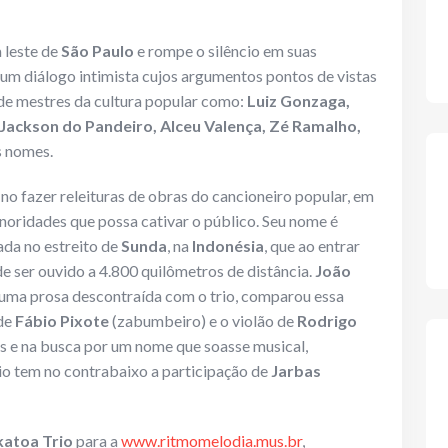
 leste de
São Paulo
e rompe o silêncio em suas
um diálogo intimista cujos argumentos pontos de vistas
 de mestres da cultura popular como:
Luiz Gonzaga,
Jackson do Pandeiro, Alceu Valença, Zé Ramalho,
s nomes.
 no fazer releituras de obras do cancioneiro popular, em
noridades que possa cativar o público. Seu nome é
zada no estreito de
Sunda
, na
Indonésia
, que ao entrar
 ser ouvido a 4.800 quilômetros de distância.
João
m uma prosa descontraída com o trio, comparou essa
de
Fábio Pixote
(zabumbeiro) e o violão de
Rodrigo
as e na busca por um nome que soasse musical,
io tem no contrabaixo a participação de
Jarbas
katoa Trio
para a
www.ritmomelodia.mus.br
,