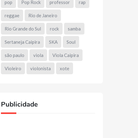
pop
Pop Rock
professor
rap
reggae
Rio de Janeiro
Rio Grande do Sul
rock
samba
Sertaneja Caipira
SKA
Soul
são paulo
viola
Viola Caipira
Violeiro
violonista
xote
Publicidade