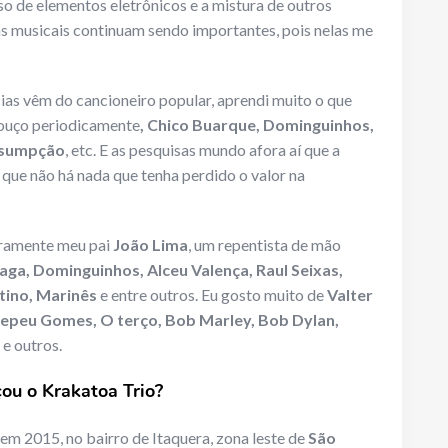
 de elementos eletrônicos e a mistura de outros
ias musicais continuam sendo importantes, pois nelas me
ias vêm do cancioneiro popular, aprendi muito o que
 ouço periodicamente
, Chico Buarque, Dominguinhos,
Assumpção
, etc. E as pesquisas mundo afora aí que a
 que não há nada que tenha perdido o valor na
eiramente meu pai
João Lima
, um repentista de mão
aga, Dominguinhos, Alceu Valença, Raul Seixas,
stino, Marinês
e entre outros. Eu gosto muito de
Valter
Pepeu Gomes, O terço, Bob Marley, Bob Dylan,
e outros.
u o Krakatoa Trio?
 em 2015, no bairro de Itaquera, zona leste de
São