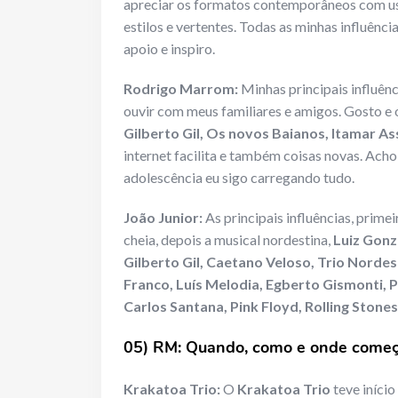
apreciar os formatos contemporâneos com uso
estilos e vertentes. Todas as minhas influênc
apoio e inspiro.
Rodrigo Marrom:
Minhas principais influênc
ouvir com meus familiares e amigos. Gosto e
Gilberto Gil, Os novos Baianos, Itamar 
internet facilita e também coisas novas. Acho
adolescência eu sigo carregando tudo.
João Junior:
As principais influências, prim
cheia, depois a musical nordestina,
Luiz Gonz
Gilberto Gil, Caetano Veloso, Trio Norde
Franco, Luís Melodia, Egberto Gismonti, 
Carlos Santana, Pink Floyd, Rolling Stones
05) RM: Quando, como e onde começo
Krakatoa Trio:
O
Krakatoa Trio
teve início