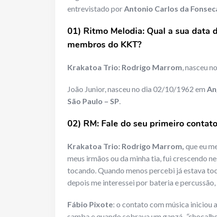
entrevistado por
Antonio Carlos da Fonse
01) Ritmo Melodia: Qual a sua data 
membros do KKT?
Krakatoa Trio:
Rodrigo Marrom
, nasceu n
João Junior, nasceu no dia 02/10/1962 em
An
São Paulo – SP
.
02) RM: Fale do seu primeiro conta
Krakatoa Trio:
Rodrigo Marrom,
que eu me
meus irmãos ou da minha tia, fui crescendo n
tocando. Quando menos percebi já estava toca
depois me interessei por bateria e percussão,
Fábio Pixote
: o contato com música iniciou a
samba e quando sobrava um ganzá,
“
chocalho