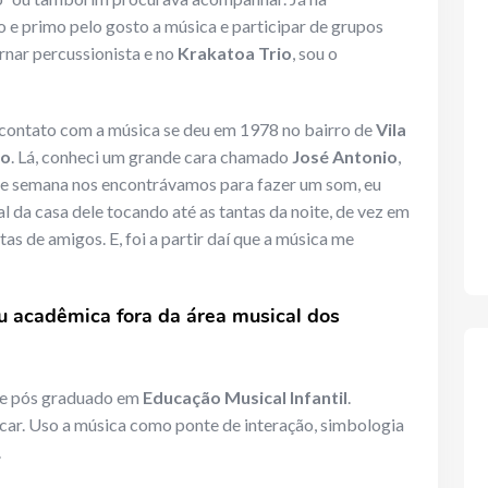
ão e primo pelo gosto a música e participar de grupos
rnar percussionista e no
Krakatoa Trio
, sou o
 contato com a música se deu em 1978 no bairro de
Vila
lo
. Lá, conheci um grande cara chamado
José Antonio
,
 de semana nos encontrávamos para fazer um som, eu
l da casa dele tocando até as tantas da noite, de vez em
s de amigos. E, foi a partir daí que a música me
u acadêmica fora da área musical dos
e pós graduado em
Educação Musical Infantil
.
car. Uso a música como ponte de interação, simbologia
.