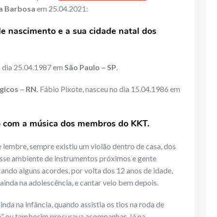
ca Barbosa
em 25.04.2021:
de nascimento e a sua cidade natal dos
o dia 25.04.1987 em
São Paulo – SP
.
gicos – RN.
Fábio Pixote, nasceu no dia 15.04.1986 em
to com a música dos membros do KKT.
 lembre, sempre existiu um violão dentro de casa, dos
esse ambiente de instrumentos próximos e gente
ndo alguns acordes, por volta dos 12 anos de idade,
 ainda na adolescência, e cantar veio bem depois.
inda na infância, quando assistia os tios na roda de
” ou tamborim procurava acompanhar. Já na