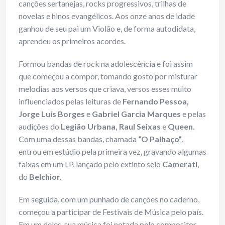
canções sertanejas, rocks progressivos, trilhas de
novelas e hinos evangélicos. Aos onze anos de idade
ganhou de seu pai um Violão e, de forma autodidata,
aprendeu os primeiros acordes.
Formou bandas de rock na adolescência e foi assim
que começou a compor, tomando gosto por misturar
melodias aos versos que criava, versos esses muito
influenciados pelas leituras de
Fernando Pessoa,
Jorge Luís Borges
e
Gabriel Garcia Marques
e pelas
audições do
Legião Urbana, Raul Seixas
e
Queen.
Com uma dessas bandas, chamada
“O Palhaço”
,
entrou em estúdio pela primeira vez, gravando algumas
faixas em um LP, lançado pelo extinto selo
Camerati
,
do
Belchior.
Em seguida, com um punhado de canções no caderno,
começou a participar de Festivais de Música pelo país.
Em um deles, sua música foi notada pelo compositor