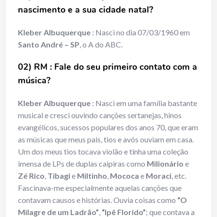
nascimento e a sua cidade natal?
Kleber Albuquerque
: Nasci no dia 07/03/1960 em
Santo André – SP
, o A do ABC.
02) RM : Fale do seu primeiro contato com a
música?
Kleber Albuquerque
: Nasci em uma família bastante
musical e cresci ouvindo canções sertanejas, hinos
evangélicos, sucessos populares dos anos 70, que eram
as músicas que meus pais, tios e avós ouviam em casa.
Um dos meus tios tocava violão e tinha uma coleção
imensa de LPs de duplas caipiras como
Milionário
e
Zé Rico
,
Tibagi
e
Miltinho
,
Mococa
e
Moraci
, etc.
Fascinava-me especialmente aquelas canções que
contavam causos e histórias. Ouvia coisas como
“O
Milagre de um Ladrão”
,
“Ipê Florido”
; que contava a