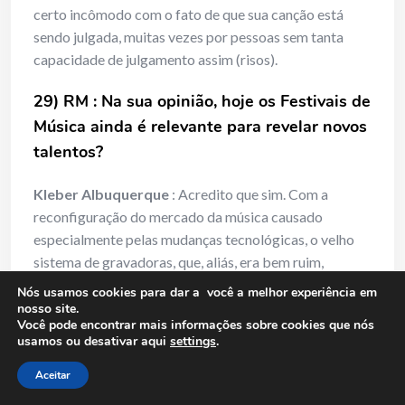
certo incômodo com o fato de que sua canção está
sendo julgada, muitas vezes por pessoas sem tanta
capacidade de julgamento assim (risos).
29) RM : Na sua opinião, hoje os Festivais de
Música ainda é relevante para revelar novos
talentos?
Kleber Albuquerque
: Acredito que sim. Com a
reconfiguração do mercado da música causado
especialmente pelas mudanças tecnológicas, o velho
sistema de gravadoras, que, aliás, era bem ruim,
praticamente ruiu. Neste sentido, formatos como o
Nós usamos cookies para dar a você a melhor experiência em
dos Festivais acabam tendo uma importância
nosso site.
Você pode encontrar mais informações sobre cookies que nós
estratégica para o fomento de novos artistas e para a
usamos ou desativar aqui
settings
.
formação de público. Pena que com essa crise e todo o
desmonte da cultura resultante dela esse circuito de
Aceitar
festivais, que há alguns poucos anos estava bastante