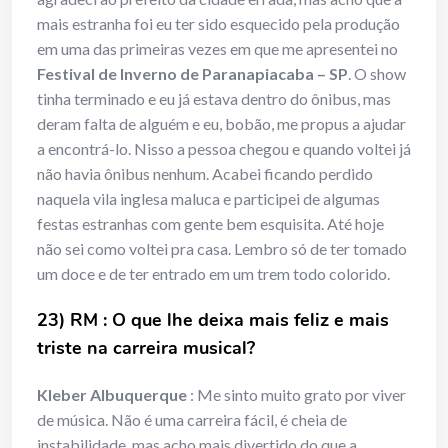
mais estranha foi eu ter sido esquecido pela produção
em uma das primeiras vezes em que me apresentei no
Festival de Inverno de Paranapiacaba – SP
. O show
tinha terminado e eu já estava dentro do ônibus, mas
deram falta de alguém e eu, bobão, me propus a ajudar
a encontrá-lo. Nisso a pessoa chegou e quando voltei já
não havia ônibus nenhum. Acabei ficando perdido
naquela vila inglesa maluca e participei de algumas
festas estranhas com gente bem esquisita. Até hoje
não sei como voltei pra casa. Lembro só de ter tomado
um doce e de ter entrado em um trem todo colorido.
23) RM : O que lhe deixa mais feliz e mais
triste na carreira musical?
Kleber Albuquerque
: Me sinto muito grato por viver
de música. Não é uma carreira fácil, é cheia de
instabilidade, mas acho mais divertido do que a