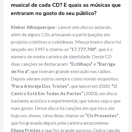
musical de cada CD? E quais as músicas que
entraram no gosto do seu público?
Kleber Albuquerque
: Lancei seis discos autorais,
além de alguns CDs artesanais e participações em
projetos coletivos e coletâneas. Meu primeiro disco foi
lançado em 1997 e chama-se
“17,777.700”
, que é o
número de minha carteira de identidade. Deste CD
duas canções se destacaram:
“Estilhaço”
e
“Barriga
de Fora”
, que tiveram grande execução nas rádios.
Depois vieram outros sempre como nomes esquisitos:
“Para A Inveja Dos Tristes”
, que lancei em 2000;
“O
Centro Está Em Todas As Partes”
(2003), um disco
bastante acústico e experimental, que talvez seja o que
mais gosto. Desse disco há canções em que toco até
hoje nos shows. Uma delas chama-se
“Os Presentes”
,
que foi gravada depois pela cantora amazonense
Eliana Printes
e que fez grande sucesso. Outra canção