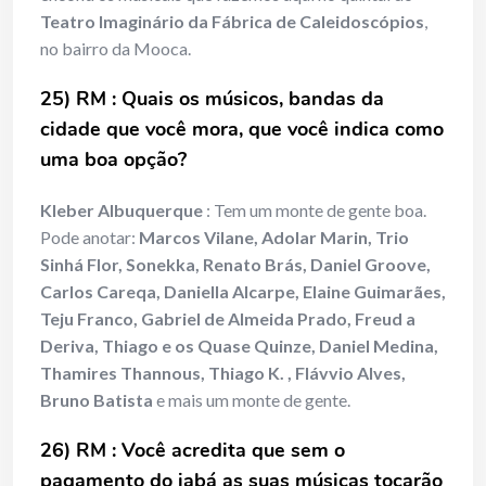
Teatro Imaginário da Fábrica de Caleidoscópios
,
no bairro da Mooca.
25) RM : Quais os músicos, bandas da
cidade que você mora, que
você indica como
uma boa opção?
Kleber Albuquerque
: Tem um monte de gente boa.
Pode anotar:
Marcos Vilane, Adolar Marin, Trio
Sinhá Flor, Sonekka, Renato Brás, Daniel Groove,
Carlos Careqa, Daniella Alcarpe, Elaine Guimarães,
Teju Franco, Gabriel de Almeida Prado, Freud a
Deriva, Thiago e os Quase Quinze, Daniel Medina,
Thamires Thannous, Thiago K. , Flávvio Alves,
Bruno Batista
e mais um monte de gente.
26) RM : Você acredita que sem o
pagamento do jabá as suas músicas tocarão