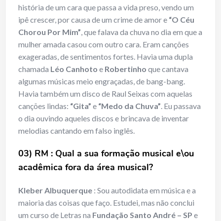
história de um cara que passa a vida preso, vendo um
ipê crescer, por causa de um crime de amor e
“O Céu
Chorou Por Mim”
, que falava da chuva no dia em que a
mulher amada casou com outro cara. Eram canções
exageradas, de sentimentos fortes. Havia uma dupla
chamada
Léo Canhoto
e
Robertinho
que cantava
algumas músicas meio engraçadas, de bang-bang.
Havia também um disco de Raul Seixas com aquelas
canções lindas:
“Gita”
e
“Medo da Chuva”
. Eu passava
o dia ouvindo aqueles discos e brincava de inventar
melodias cantando em falso inglês.
03) RM : Qual a sua formação musical e\ou
acadêmica fora da área musical?
Kleber Albuquerque
: Sou autodidata em música e a
maioria das coisas que faço. Estudei, mas não conclui
um curso de Letras na
Fundação Santo André – SP
e