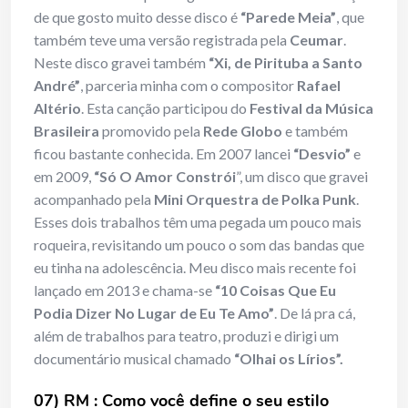
de que gosto muito desse disco é
“Parede Meia”
, que
também teve uma versão registrada pela
Ceumar
.
Neste disco gravei também
“Xi, de Pirituba a Santo
André”
, parceria minha com o compositor
Rafael
Altério
. Esta canção participou do
Festival da Música
Brasileira
promovido pela
Rede Globo
e também
ficou bastante conhecida. Em 2007 lancei
“Desvio”
e
em 2009,
“Só O Amor Constrói
”, um disco que gravei
acompanhado pela
Mini Orquestra de Polka Punk
.
Esses dois trabalhos têm uma pegada um pouco mais
roqueira, revisitando um pouco o som das bandas que
eu tinha na adolescência. Meu disco mais recente foi
lançado em 2013 e chama-se
“10 Coisas Que Eu
Podia Dizer No Lugar de Eu Te Amo”
. De lá pra cá,
além de trabalhos para teatro, produzi e dirigi um
documentário musical chamado
“Olhai os Lírios”.
07) RM : Como você define o seu estilo