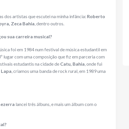
as dos artistas que escutei na minha infância
: Roberto
byra, Zeca Bahia
, dentro outros.
u sua carreira musical?
sica foi em 1984 num festival de música estudantil em
 3º lugar com uma composição que fiz em parceria com
tivais estudantis na cidade de
Catu, Bahia
, onde fui
 Lapa
, criamos uma banda de rock rural, em 1989 uma
Bezerra
lancei três álbuns, e mais um álbum com o
cal?