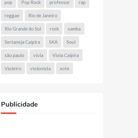
pop
Pop Rock
professor
rap
reggae
Rio de Janeiro
Rio Grande do Sul
rock
samba
Sertaneja Caipira
SKA
Soul
são paulo
viola
Viola Caipira
Violeiro
violonista
xote
Publicidade