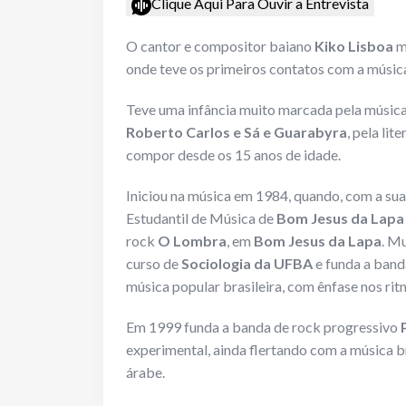
Clique Aqui Para Ouvir a Entrevista
O cantor e compositor baiano
Kiko Lisboa
m
onde teve os primeiros contatos com a músic
Teve uma infância muito marcada pela músic
Roberto Carlos e Sá e Guarabyra
, pela lit
compor desde os 15 anos de idade.
Iniciou na música em 1984, quando, com a sua
Estudantil de Música de
Bom Jesus da Lapa
rock
O Lombra
, em
Bom Jesus da Lapa
. M
curso de
Sociologia da UFBA
e funda a ban
música popular brasileira, com ênfase nos rit
Em 1999 funda a banda de rock progressivo
experimental, ainda flertando com a música b
árabe.