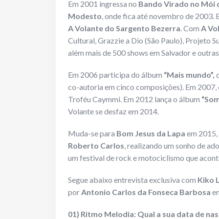
Em 2001 ingressa no
Bando Virado no Mói 
Modesto
, onde fica até novembro de 2003. 
A Volante do Sargento Bezerra
. Com
A Vo
Cultural, Grazzie a Dio (São Paulo), Projeto 
além mais de 500 shows em Salvador e outras
Em 2006 participa do álbum
“Mais mundo”,
d
co-autoria em cinco composições). Em 2007
Troféu Caymmi. Em 2012 lança o álbum
“Som
Volante se desfaz em 2014.
Muda-se para
Bom Jesus da Lapa
em 2015, 
Roberto Carlos
, realizando um sonho de ad
um festival de rock e motociclismo que aco
Segue abaixo entrevista exclusiva com
Kiko 
por
Antonio Carlos da Fonseca Barbosa
e
01) Ritmo Melodia: Qual a sua data de nas