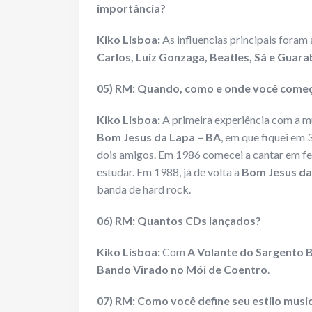
importância?
Kiko Lisboa:
As influencias principais foram 
Carlos, Luiz Gonzaga, Beatles, Sá e Guara
05) RM: Quando, como e onde você começo
Kiko Lisboa:
A primeira experiência com a mú
Bom Jesus da Lapa
– BA
, em que fiquei em
dois amigos. Em 1986 comecei a cantar em fes
estudar. Em 1988, já de volta a
Bom Jesus da
banda de hard rock.
06) RM: Quantos CDs lançados?
Kiko Lisboa:
Com
A Volante do Sargento 
Bando Virado no Mói de Coentro
.
07) RM: Como você define seu estilo musi