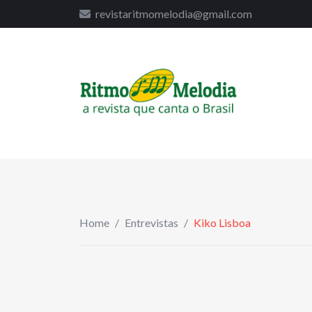
to
revistaritmomelodia@gmail.com
content
Home
/
Entrevistas
/
Kiko Lisboa