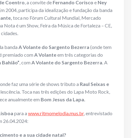
de Coentro
, a convite de
Fernando Corisco
e
Ney
Em 2004, participa da idealização e fundação da banda
lante,
toca no Fórum Cultural Mundial, Mercado
Sua Nota é um Show, Feira da Música de Fortaleza – CE,
 cidades.
a banda
A Volante do Sargento Bezerra
(onde tem
, é premiado com
A Volante
em três categorias do
 Bahião”
, com
A Volante do Sargento Bezerra
. A
onde faz uma série de shows tributo a
Raul Seixas e
olescência. Toca nas três edições do Lapa Moto Rock,
ntece anualmente em
Bom Jesus da Lapa.
Lisboa
para a
www.ritmomelodia.mus.br
, entrevistado
m 26.04.2024:
cimento e a sua cidade natal?