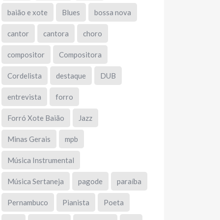
baião e xote
Blues
bossa nova
cantor
cantora
choro
compositor
Compositora
Cordelista
destaque
DUB
entrevista
forro
Forró Xote Baião
Jazz
Minas Gerais
mpb
Música Instrumental
Música Sertaneja
pagode
paraíba
Pernambuco
Pianista
Poeta