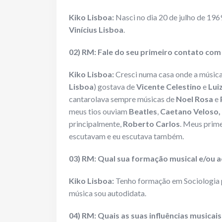
Kiko Lisboa:
Nasci no dia 20 de julho de 19
Vinícius Lisboa
.
02) RM: Fale do seu primeiro contato com
Kiko Lisboa:
Cresci numa casa onde a música
Lisboa
) gostava de
Vicente Celestino
e
Lui
cantarolava sempre músicas de
Noel Rosa
e
meus tios ouviam
Beatles
,
Caetano Veloso,
principalmente,
Roberto Carlos
. Meus prime
escutavam e eu escutava também.
03) RM: Qual sua formação musical e/ou a
Kiko Lisboa:
Tenho formação em Sociologia 
música sou autodidata.
04) RM: Quais as suas influências musicai