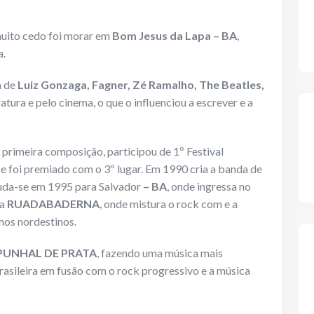
uito cedo foi morar em
Bom Jesus da Lapa – BA
,
a.
a de
Luiz Gonzaga, Fagner, Zé Ramalho, The Beatles,
eratura e pelo cinema, o que o influenciou a escrever e a
 primeira composição, participou de 1º Festival
e foi premiado com o 3º lugar. Em 1990 cria a banda de
uda-se em 1995 para Salvador
– BA
, onde ingressa no
da
RUADABADERNA
, onde mistura o rock com e a
mos nordestinos.
PUNHAL DE PRATA
, fazendo uma música mais
rasileira em fusão com o rock progressivo e a música