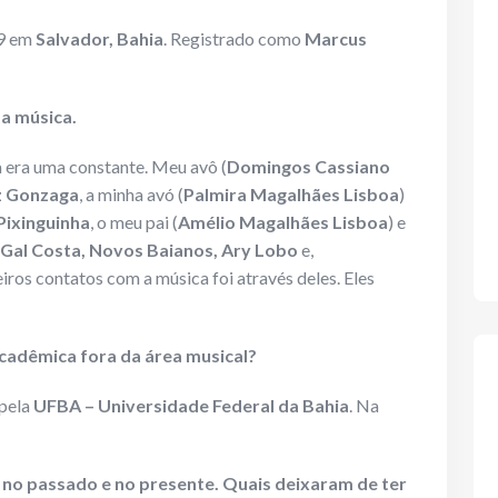
69 em
Salvador, Bahia
. Registrado como
Marcus
 a música.
 era uma constante. Meu avô (
Domingos Cassiano
z Gonzaga
, a minha avó (
Palmira Magalhães Lisboa
)
Pixinguinha
, o meu pai (
Amélio Magalhães Lisboa
) e
 Gal Costa, Novos Baianos, Ary Lobo
e,
iros contatos com a música foi através deles. Eles
cadêmica fora da área musical?
pela
UFBA – Universidade Federal da Bahia
. Na
s no passado e no presente. Quais deixaram de ter