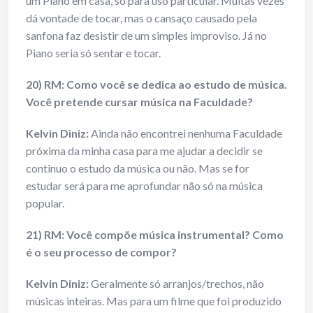
um Piano em casa, só para uso particular. Muitas vezes
dá vontade de tocar, mas o cansaço causado pela
sanfona faz desistir de um simples improviso. Já no
Piano seria só sentar e tocar.
20) RM: Como você se dedica ao estudo de música.
Você pretende cursar música na Faculdade?
Kelvin Diniz:
Ainda não encontrei nenhuma Faculdade
próxima da minha casa para me ajudar a decidir se
continuo o estudo da música ou não. Mas se for
estudar será para me aprofundar não só na música
popular.
21) RM: Você compõe música instrumental? Como
é o seu processo de compor?
Kelvin Diniz:
Geralmente só arranjos/trechos, não
músicas inteiras. Mas para um filme que foi produzido