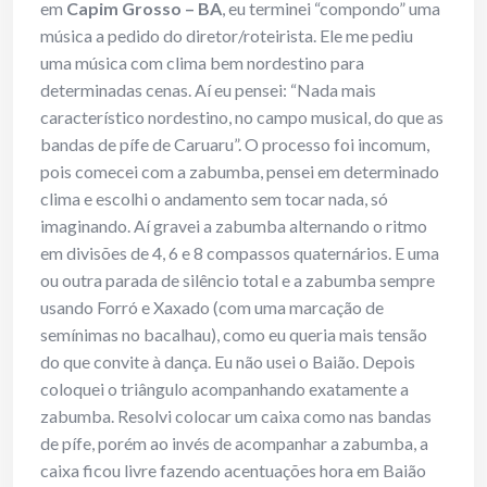
em
Capim Grosso – BA
, eu terminei “compondo” uma
música a pedido do diretor/roteirista. Ele me pediu
uma música com clima bem nordestino para
determinadas cenas. Aí eu pensei: “Nada mais
característico nordestino, no campo musical, do que as
bandas de pífe de Caruaru”. O processo foi incomum,
pois comecei com a zabumba, pensei em determinado
clima e escolhi o andamento sem tocar nada, só
imaginando. Aí gravei a zabumba alternando o ritmo
em divisões de 4, 6 e 8 compassos quaternários. E uma
ou outra parada de silêncio total e a zabumba sempre
usando Forró e Xaxado (com uma marcação de
semínimas no bacalhau), como eu queria mais tensão
do que convite à dança. Eu não usei o Baião. Depois
coloquei o triângulo acompanhando exatamente a
zabumba. Resolvi colocar um caixa como nas bandas
de pífe, porém ao invés de acompanhar a zabumba, a
caixa ficou livre fazendo acentuações hora em Baião