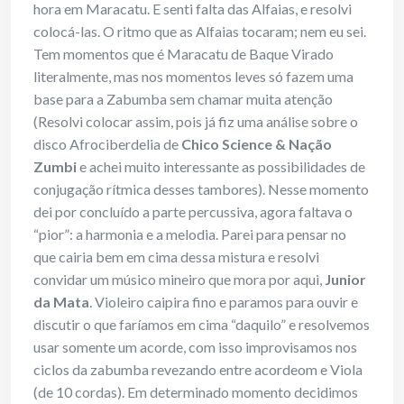
hora em Maracatu. E senti falta das Alfaias, e resolvi
colocá-las. O ritmo que as Alfaias tocaram; nem eu sei.
Tem momentos que é Maracatu de Baque Virado
literalmente, mas nos momentos leves só fazem uma
base para a Zabumba sem chamar muita atenção
(Resolvi colocar assim, pois já fiz uma análise sobre o
disco Afrociberdelia de
Chico Science & Nação
Zumbi
e achei muito interessante as possibilidades de
conjugação rítmica desses tambores). Nesse momento
dei por concluído a parte percussiva, agora faltava o
“pior”: a harmonia e a melodia. Parei para pensar no
que cairia bem em cima dessa mistura e resolvi
convidar um músico mineiro que mora por aqui,
Junior
da Mata
. Violeiro caipira fino e paramos para ouvir e
discutir o que faríamos em cima “daquilo” e resolvemos
usar somente um acorde, com isso improvisamos nos
ciclos da zabumba revezando entre acordeom e Viola
(de 10 cordas). Em determinado momento decidimos