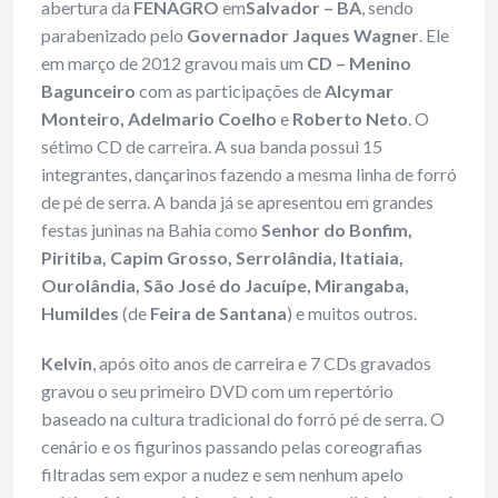
abertura da
FENAGRO
em
Salvador – BA
, sendo
parabenizado pelo
Governador Jaques Wagner
. Ele
em março de 2012 gravou mais um
CD – Menino
Bagunceiro
com as participações de
Alcymar
Monteiro, Adelmario Coelho
e
Roberto Neto
. O
sétimo CD de carreira. A sua banda possui 15
integrantes, dançarinos fazendo a mesma linha de forró
de pé de serra. A banda já se apresentou em grandes
festas juninas na Bahia como
Senhor do Bonfim,
Piritiba, Capim Grosso, Serrolândia, Itatiaia,
Ourolândia, São José do Jacuípe, Mirangaba,
Humildes
(de
Feira de Santana
) e muitos outros.
Kelvin
, após oito anos de carreira e 7 CDs gravados
gravou o seu primeiro DVD com um repertório
baseado na cultura tradicional do forró pé de serra. O
cenário e os figurinos passando pelas coreografias
filtradas sem expor a nudez e sem nenhum apelo