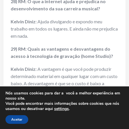
28) RM: O que a internet ajuda e prejudica no
desenvolvimento da sua carreira musical?
Kelvin Diniz:
Ajuda divulgando e expondo meu
trabalho em todos os lugares. E ainda não me prejudica
em nada.
29) RM: Quais as vantagens e desvantagens do
acesso à tecnologia de gravação (home Studio)?
Kelvin Diniz:
A vantagem é que você pode produzir
determinado material em qualquer lugar com um custo
baixo. A desvantagem é que se o custo é baixo a
qualidade também é baixa. Eu tenho um Home Studio,
Nós usamos cookies para dar a você a melhor experiência em
mas é focado mais para a produção do material de
nosso site.
Você pode encontrar mais informações sobre cookies que nós
estudo da banda, cada músico recebe dois CDs um
usamos ou desativar aqui
settings
.
com seus arranjos em destaque e outro sem seu
instrumento para já servir para ensaio. Isso também
Aceitar
ajuda na criação e avaliação de arranjos.