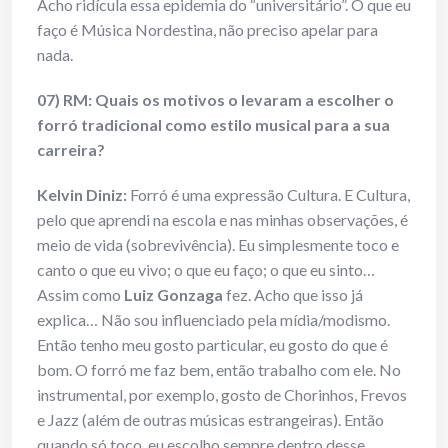
Acho ridícula essa epidemia do “universitário”. O que eu
faço é Música Nordestina, não preciso apelar para
nada.
07) RM: Quais os motivos o levaram a escolher o
forró tradicional como estilo musical para a sua
carreira?
Kelvin Diniz:
Forró é uma expressão Cultura. E Cultura,
pelo que aprendi na escola e nas minhas observações, é
meio de vida (sobrevivência). Eu simplesmente toco e
canto o que eu vivo; o que eu faço; o que eu sinto…
Assim como
Luiz Gonzaga
fez. Acho que isso já
explica… Não sou influenciado pela mídia/modismo.
Então tenho meu gosto particular, eu gosto do que é
bom. O forró me faz bem, então trabalho com ele. No
instrumental, por exemplo, gosto de Chorinhos, Frevos
e Jazz (além de outras músicas estrangeiras). Então
quando só toco, eu escolho sempre dentro desse