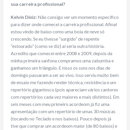
sua carreira profissional?
Kelvin Diniz:
Não consigo ver um momento específico
para dizer onde comecei a carreira profissional. Afinal
estou vindo de baixo como uma bola de neve só
crescendo. Se eu tivesse “surgido” de repente
“estourado” (como se diz) aí seria outra história.
Acredito que comecei entre 2008 e 2009, depois da
minha primeira sanfona compramos uma zabumba e
ganhamos um triângulo. E nisso os sons nos dias de
domingo passaram a ser ao vivo. Isso serviu muito bem
de ensaio me fazendo render técnica, resistência e um
repertório gigantesco (pois apareciam vários cantores
com repertórios cada vez maiores e mais distintos). Em
seis meses com meu primeiro acordeom já fiz uma
apresentação com um repertório de umas 30 músicas
(tocando no Teclado e nos baixos). Pouco depois já
tive que comprar um acordeom maior (de 80 baixos) e