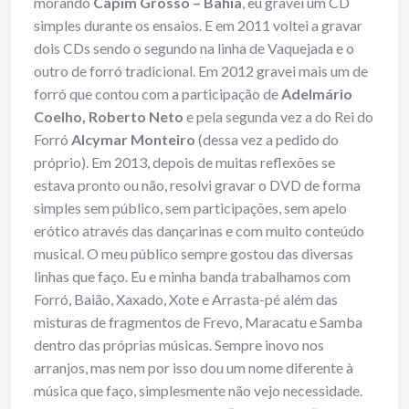
morando
Capim Grosso
– Bahia
, eu gravei um CD
simples durante os ensaios. E em 2011 voltei a gravar
dois CDs sendo o segundo na linha de Vaquejada e o
outro de forró tradicional. Em 2012 gravei mais um de
forró que contou com a participação de
Adelmário
Coelho, Roberto Neto
e pela segunda vez a do Rei do
Forró
Alcymar Monteiro
(dessa vez a pedido do
próprio). Em 2013, depois de muitas reflexões se
estava pronto ou não, resolvi gravar o DVD de forma
simples sem público, sem participações, sem apelo
erótico através das dançarinas e com muito conteúdo
musical. O meu público sempre gostou das diversas
linhas que faço. Eu e minha banda trabalhamos com
Forró, Baião, Xaxado, Xote e Arrasta-pé além das
misturas de fragmentos de Frevo, Maracatu e Samba
dentro das próprias músicas. Sempre inovo nos
arranjos, mas nem por isso dou um nome diferente à
música que faço, simplesmente não vejo necessidade.