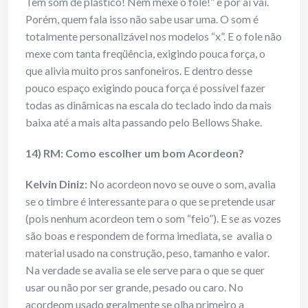
Tem som de plástico! Nem mexe o fole!” e por aí vai.
Porém, quem fala isso não sabe usar uma. O som é
totalmente personalizável nos modelos “x”. E o fole não
mexe com tanta freqüência, exigindo pouca força, o
que alivia muito pros sanfoneiros. E dentro desse
pouco espaço exigindo pouca força é possível fazer
todas as dinâmicas na escala do teclado indo da mais
baixa até a mais alta passando pelo Bellows Shake.
14) RM: Como escolher um bom Acordeon?
Kelvin Diniz:
No acordeon novo se ouve o som, avalia
se o timbre é interessante para o que se pretende usar
(pois nenhum acordeon tem o som “feio”). E se as vozes
são boas e respondem de forma imediata, se avalia o
material usado na construção, peso, tamanho e valor.
Na verdade se avalia se ele serve para o que se quer
usar ou não por ser grande, pesado ou caro. No
acordeom usado geralmente se olha primeiro a