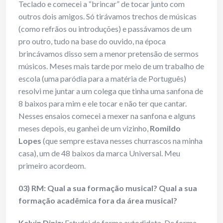
Teclado e comecei a “brincar” de tocar junto com
outros dois amigos. Só tirávamos trechos de músicas
(como refrãos ou introduções) e passávamos de um
pro outro, tudo na base do ouvido, na época
brincávamos disso sem a menor pretensão de sermos
músicos. Meses mais tarde por meio de um trabalho de
escola (uma paródia para a matéria de Português)
resolvi me juntar a um colega que tinha uma sanfona de
8 baixos para mim e ele tocar e não ter que cantar.
Nesses ensaios comecei a mexer na sanfona e alguns
meses depois, eu ganhei de um vizinho,
Romildo
Lopes
(que sempre estava nesses churrascos na minha
casa), um de 48 baixos da marca Universal. Meu
primeiro acordeom.
03) RM: Qual a sua formação musical? Qual a sua
formação acadêmica fora da área musical?
Kelvin Diniz:
Estudei de forma autodidata. De forma