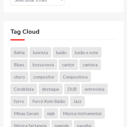
Tag Cloud
Bahia
baixista
baião
baião e xote
Blues
bossa nova
cantor
cantora
choro
compositor
Compositora
Cordelista
destaque
DUB
entrevista
forro
Forró Xote Baião
Jazz
Minas Gerais
mpb
Música Instrumental
Música Sertaneja
pagode
paraíba