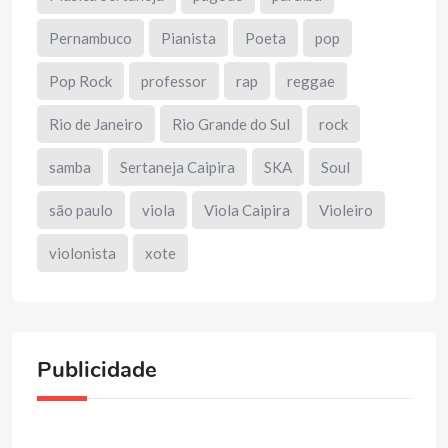
Pernambuco
Pianista
Poeta
pop
Pop Rock
professor
rap
reggae
Rio de Janeiro
Rio Grande do Sul
rock
samba
Sertaneja Caipira
SKA
Soul
são paulo
viola
Viola Caipira
Violeiro
violonista
xote
Publicidade