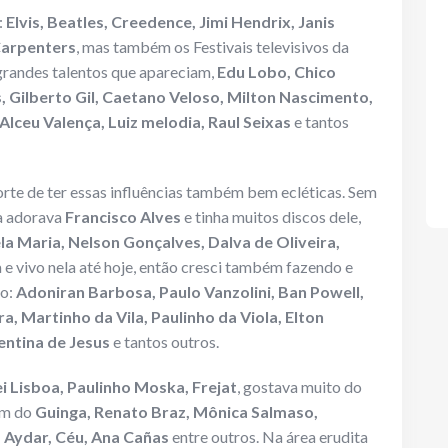
:
Elvis, Beatles, Creedence, Jimi Hendrix, Janis
 Carpenters
, mas também os Festivais televisivos da
grandes talentos que apareciam,
Edu Lobo, Chico
, Gilberto Gil, Caetano Veloso, Milton Nascimento,
Alceu Valença, Luiz melodia, Raul Seixas
e tantos
sorte de ter essas influências também bem ecléticas. Sem
la adorava
Francisco Alves
e tinha muitos discos dele,
la Maria, Nelson Gonçalves, Dalva de Oliveira,
la e vivo nela até hoje, então cresci também fazendo e
ro:
Adoniran Barbosa, Paulo Vanzolini, Ban Powell,
, Martinho da Vila, Paulinho da Viola, Elton
entina de Jesus
e tantos outros.
ei Lisboa, Paulinho Moska, Frejat
, gostava muito do
ém do
Guinga, Renato Braz, Mônica Salmaso,
a Aydar, Céu, Ana Cañas
entre outros. Na área erudita