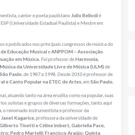
mentista, cantor e poeta paulistano
Julio Bellodi
é
SP (Universidade Estadual Paulista) e Mestre em
s e publicados nos principais congressos de música do
 de Educação Musical
e
ANPPOM – Associação
duação em Música.
Foi professor de
Harmonia,
a Música da Universidade Livre de Música (ULM)
de
São Paulo
, de 1987 a 1998. Desde 2010 é professor de
al e Canto Popular na ETEC de Artes
, em
São Paulo.
l, atuando tanto na área erudita como na popular, suas
ios solistas e grupos de diversas formações, tanto aqui
ta, o renomado instrumentista e professor da
 Janet Kagarice
, professora da universidade de
ilberto Tinetti e Céline Imbert, Gabriella Pace,
stro; Pedro Martelli; Francisco Araújo; Quinta