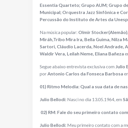
Essentia Quarteto; Grupo AUM; Grupo de
Municipal; Orquestra Jazz Sinfônica e Cor
Percussão do Instituto de Artes da Unes
Na música popular:
Olmir Stocker(Alemão),
Miráh,Tribo Mira Ira, Bella Guima, Nilza M
Sartori, Cláudio Lacerda, Noel Andrade, 
Waldir Vera, Leilah Neme, Eliana Bañeza
en
Segue abaixo entrevista exclusiva com
Julio 
por
Antonio Carlos da Fonseca Barbosa
em
01) Ritmo Melodia: Qual a sua data de nas
Julio Bellodi:
Nasci no dia 13.05.1964, em
Sã
02) RM: Fale do seu primeiro contato com
Julio Bellodi:
Meu primeiro contato com a mú