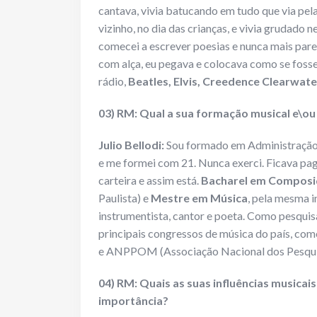
cantava, vivia batucando em tudo que via pel
vizinho, no dia das crianças, e vivia grudado 
comecei a escrever poesias e nunca mais pare
com alça, eu pegava e colocava como se foss
rádio,
Beatles, Elvis, Creedence Clearwate
03) RM: Qual a sua formação musical e\ou
Julio Bellodi:
Sou formado em Administração 
e me formei com 21. Nunca exerci. Ficava pag
carteira e assim está.
Bacharel em Composi
Paulista) e
Mestre em Música
, pela mesma i
instrumentista, cantor e poeta. Como pesquis
principais congressos de música do país, co
e ANPPOM (Associação Nacional dos Pesqu
04) RM: Quais as suas influências musicai
importância?