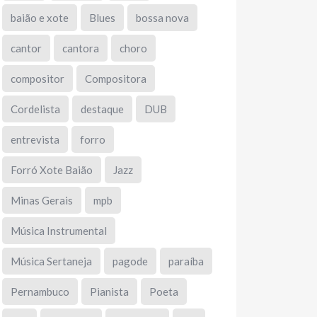
baião e xote
Blues
bossa nova
cantor
cantora
choro
compositor
Compositora
Cordelista
destaque
DUB
entrevista
forro
Forró Xote Baião
Jazz
Minas Gerais
mpb
Música Instrumental
Música Sertaneja
pagode
paraíba
Pernambuco
Pianista
Poeta