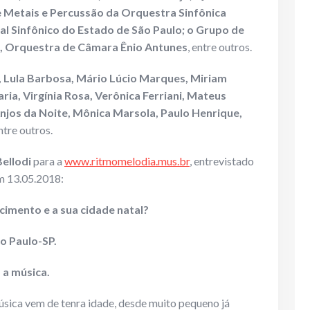
 Metais e Percussão da Orquestra Sinfônica
al Sinfônico do Estado de São Paulo; o Grupo de
p, Orquestra de Câmara Ênio Antunes
, entre outros.
 Lula Barbosa, Mário Lúcio Marques, Miriam
aria, Virgínia Rosa, Verônica Ferriani, Mateus
Anjos da Noite, Mônica Marsola, Paulo Henrique,
tre outros.
Bellodi
para a
www.ritmomelodia.mus.br
, entrevistado
 13.05.2018:
cimento e a sua cidade natal?
o Paulo-SP.
 a música.
sica vem de tenra idade, desde muito pequeno já