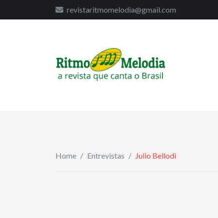
to
revistaritmomelodia@gmail.com
content
Home
/
Entrevistas
/
Julio Bellodi