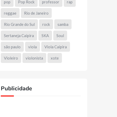
pop
Pop Rock
professor
rap
reggae
Rio de Janeiro
Rio Grande do Sul
rock
samba
Sertaneja Caipira
SKA
Soul
são paulo
viola
Viola Caipira
Violeiro
violonista
xote
Publicidade