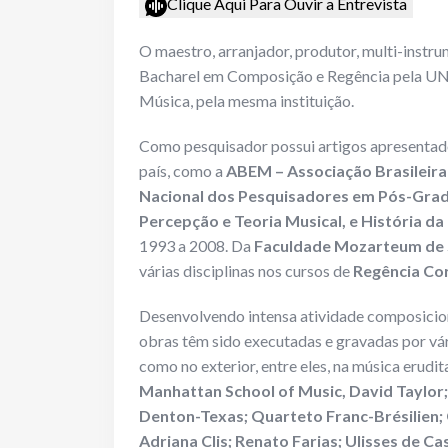
Clique Aqui Para Ouvir a Entrevista
O maestro, arranjador, produtor, multi-instru
Bacharel em Composição e Regência pela UNE
Música, pela mesma instituição.
Como pesquisador possui artigos apresentado
país, como a
ABEM – Associação Brasileira
Nacional dos Pesquisadores em Pós-Gra
Percepção e Teoria Musical, e História d
1993 a 2008. Da
Faculdade Mozarteum de 
várias disciplinas nos cursos de
Regência Cor
Desenvolvendo intensa atividade composiciona
obras têm sido executadas e gravadas por vár
como no exterior, entre eles, na música erudi
Manhattan School of Music, David Taylor;
Denton-Texas; Quarteto Franc-Brésilien; G
Adriana Clis; Renato Farias; Ulisses de Ca