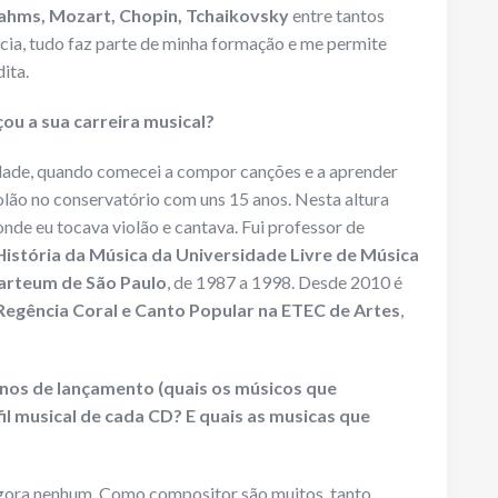
rahms, Mozart, Chopin, Tchaikovsky
entre tantos
cia, tudo faz parte de minha formação e me permite
ita.
u a sua carreira musical?
dade, quando comecei a compor canções e a aprender
iolão no conservatório com uns 15 anos. Nesta altura
nde eu tocava violão e cantava. Fui professor de
História da Música da Universidade Livre de Música
arteum de São Paulo
, de 1987 a 1998. Desde 2010 é
Regência Coral e Canto Popular na ETEC de Artes
,
anos de lançamento (quais os músicos que
il musical de cada CD? E quais as musicas que
gora nenhum. Como compositor são muitos, tanto