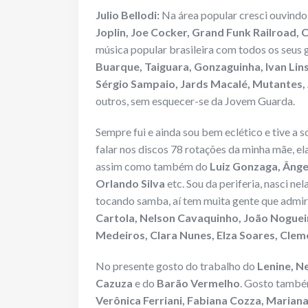
Julio Bellodi:
Na área popular cresci ouvindo
Joplin, Joe Cocker, Grand Funk Railroad,
música popular brasileira com todos os seus 
Buarque, Taiguara, Gonzaguinha, Ivan Lins
Sérgio Sampaio, Jards Macalé, Mutantes, 
outros, sem esquecer-se da Jovem Guarda.
Sempre fui e ainda sou bem eclético e tive a 
falar nos discos 78 rotações da minha mãe, e
assim como também do
Luiz Gonzaga, Ânge
Orlando Silva
etc. Sou da periferia, nasci ne
tocando samba, aí tem muita gente que admi
Cartola, Nelson Cavaquinho, João Nogueira
Medeiros, Clara Nunes, Elza Soares, Clem
No presente gosto do trabalho do
Lenine, N
Cazuza
e do
Barão Vermelho
. Gosto tamb
Verônica Ferriani, Fabiana Cozza, Marian