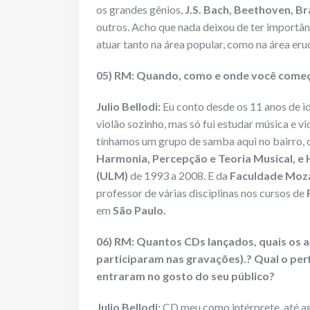
os grandes gênios,
J.S. Bach, Beethoven, B
outros. Acho que nada deixou de ter importân
atuar tanto na área popular, como na área erud
05) RM: Quando, como e onde você começo
Julio Bellodi:
Eu conto desde os 11 anos de i
violão sozinho, mas só fui estudar música e v
tínhamos um grupo de samba aqui no bairro, o
Harmonia, Percepção e Teoria Musical, e 
(ULM)
de 1993 a 2008. E da
Faculdade Moz
professor de várias disciplinas nos cursos de
em
São Paulo.
06) RM: Quantos CDs lançados, quais os 
participaram nas gravações).? Qual o perf
entraram no gosto do seu público?
Julio Bellodi:
CD meu como intérprete, até a