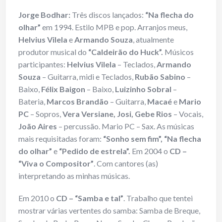
Jorge Bodhar:
Três discos lançados:
“Na flecha do
olhar”
em 1994. Estilo MPB e pop. Arranjos meus,
Helvius Vilela
e
Armando Souza
, atualmente
produtor musical do
“Caldeirão do Huck”.
Músicos
participantes:
Helvius Vilela
– Teclados,
Armando
Souza
– Guitarra, midi e Teclados,
Rubão Sabino
–
Baixo,
Félix Baigon
– Baixo,
Luizinho Sobral
–
Bateria,
Marcos Brandão
– Guitarra,
Macaé
e
Mario
PC
– Sopros,
Vera Versiane, Josi, Gebe Rios
– Vocais,
João Aires
– percussão. Mario PC – Sax. As músicas
mais requisitadas foram:
“Sonho sem fim”, “Na flecha
do olhar”
e
“Pedido de estrela”.
Em 2004 o
CD –
“Viva o Compositor”
. Com cantores (as)
interpretando as minhas músicas.
Em 2010 o
CD – “Samba e tal”
. Trabalho que tentei
mostrar várias vertentes do samba: Samba de Breque,