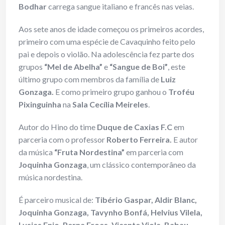
Bodhar
carrega sangue italiano e francês nas veias.
Aos sete anos de idade começou os primeiros acordes,
primeiro com uma espécie de Cavaquinho feito pelo
pai e depois o violão. Na adolescência fez parte dos
grupos
“Mel de Abelha”
e
“Sangue de Boi”
, este
último grupo com membros da família de
Luiz
Gonzaga.
E como primeiro grupo ganhou o
Troféu
Pixinguinha
na
Sala Cecília Meireles
.
Autor do Hino do time
Duque de Caxias F.C
em
parceria com o professor
Roberto Ferreira.
E autor
da música
“Fruta Nordestina”
em parceria com
Joquinha Gonzaga
, um clássico contemporâneo da
música nordestina.
É parceiro musical de:
Tibério Gaspar, Aldir Blanc,
Joquinha Gonzaga, Tavynho Bonfá, Helvius Vilela,
Lysias Enio, Perna Froes, Vicente Viola, Babau