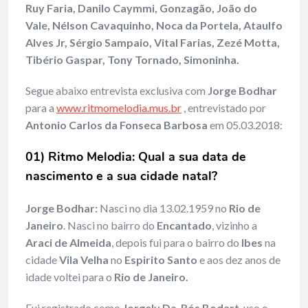
Ruy Faria, Danilo Caymmi, Gonzagão, João do
Vale, Nélson Cavaquinho, Noca da Portela, Ataulfo
Alves Jr, Sérgio Sampaio, Vital Farias, Zezé Motta,
Tibério Gaspar, Tony Tornado, Simoninha.
Segue abaixo entrevista exclusiva com
Jorge Bodhar
para a
www.ritmomelodia.mus.br
, entrevistado por
Antonio Carlos da Fonseca Barbosa
em 05.03.2018:
01) Ritmo Melodia: Qual a sua data de
nascimento e a sua cidade natal?
Jorge Bodhar:
Nasci no dia 13.02.1959 no
Rio de
Janeiro
. Nasci no bairro do
Encantado
, vizinho a
Araci de Almeida
, depois fui para o bairro do
Ibes
na
cidade
Vila Velha
no
Espirito Santo
e aos dez anos de
idade voltei para o
Rio de Janeiro.
Fui registrado como
Jorgely Da-Rós Bodart
, uso o