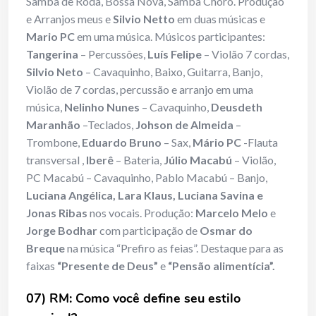
Samba de Roda, Bossa Nova, Samba Choro. Produção
e Arranjos meus e
Silvio Netto
em duas músicas e
Mario PC
em uma música. Músicos participantes:
Tangerina
– Percussões,
Luís Felipe
– Violão 7 cordas,
Silvio Neto
– Cavaquinho, Baixo, Guitarra, Banjo,
Violão de 7 cordas, percussão e arranjo em uma
música,
Nelinho Nunes
– Cavaquinho,
Deusdeth
Maranhão
–Teclados,
Johson de Almeida
–
Trombone,
Eduardo Bruno
– Sax,
Mário PC
-Flauta
transversal ,
Iberê
– Bateria,
Júlio Macabú
– Violão,
PC Macabú – Cavaquinho, Pablo Macabú – Banjo,
Luciana Angélica, Lara Klaus, Luciana Savina e
Jonas Ribas
nos vocais. Produção:
Marcelo Melo
e
Jorge Bodhar
com participação de
Osmar do
Breque
na música “Prefiro as feias”. Destaque para as
faixas
“Presente de Deus”
e
“Pensão alimentícia”.
07) RM: Como você define seu estilo