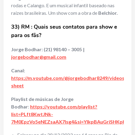
rodas e Calango. E um musical infantil baseado nas
raízes brasileiras. Um show com a obra de
Belchior.
33) RM : Quais seus contatos para show e
para os fãs?
Jorge Bodhar:
(21) 98140 – 3005 |
jorgebodhar@gmail.com
Canal:
https://m.youtube.com/@jorgebodhar8249/videos#bo
sheet
Playlist de músicas de Jorge
Bodhar
:
https://youtube.com/playlist?
list=PLft8KwtJNk-
7M0EpzVo5eNEZsaAX7lsg4&si=YlkpBAuGriSHKpHf
Faleceu no dia 28/12/2023 aos 64 anos no Rio de