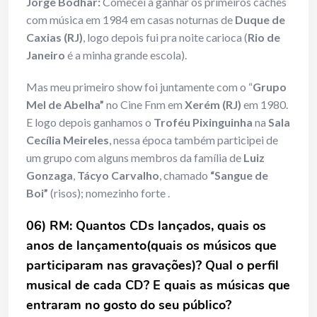
Jorge Bodhar:
Comecei a ganhar os primeiros cachês
com música em 1984 em casas noturnas de
Duque de
Caxias
(RJ)
, logo depois fui pra noite carioca (
Rio de
Janeiro
é a minha grande escola).
Mas meu primeiro show foi juntamente com o “
Grupo
Mel de Abelha”
no Cine Fnm em
Xerém
(RJ)
em 1980.
E logo depois ganhamos o
Troféu Pixinguinha
na
Sala
Cecília Meireles
, nessa época também participei de
um grupo com alguns membros da família de
Luiz
Gonzaga
,
Tácyo Carvalho
, chamado
“Sangue de
Boi”
(risos); nomezinho forte .
06) RM: Quantos CDs lançados, quais os
anos de lançamento(quais os músicos que
participaram nas gravações)? Qual o perfil
musical de cada CD? E quais as músicas que
entraram no gosto do seu público?