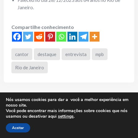
Janeiro.
Compartilhe conhecimento
cantor
destaque
entrevista
mpb
Rio de Janeiro
Leave a Comment
Nós usamos cookies para dar a você a melhor experiência em
nosso site.
Você pode encontrar mais informações sobre cookies que nós
usamos ou desativar aqui
settings
.
O seu endereço de e-mail não será publicado.
Campos
Aceitar
obrigatórios são marcados com
*