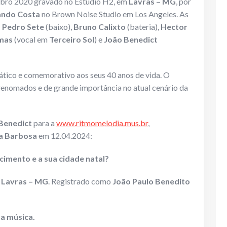
ubro 2020 gravado no Estúdio H2, em
Lavras – MG
, por
ndo Costa
no Brown Noise Studio em Los Angeles. As
:
Pedro Sete
(baixo),
Bruno Calixto
(bateria),
Hector
mas
(vocal em
Terceiro Sol
) e
João Benedict
ático e comemorativo aos seus 40 anos de vida. O
 renomados e de grande importância no atual cenário da
Benedict
para a
www.ritmomelodia.mus.br
,
ca Barbosa
em 12.04.2024:
cimento e a sua cidade natal?
m
Lavras – MG
. Registrado como
João Paulo Benedito
 a música.