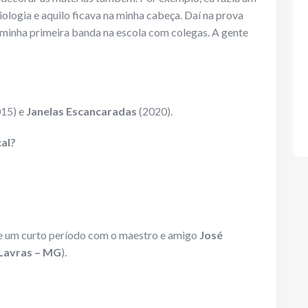
iologia e aquilo ficava na minha cabeça. Daí na prova
i minha primeira banda na escola com colegas. A gente
15) e
Janelas Escancaradas
(2020).
cal?
te um curto período com o maestro e amigo
José
Lavras – MG
).