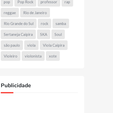
pop
Pop Rock
professor
rap
reggae
Rio de Janeiro
Rio Grande do Sul
rock
samba
Sertaneja Caipira
SKA
Soul
são paulo
viola
Viola Caipira
Violeiro
violonista
xote
Publicidade