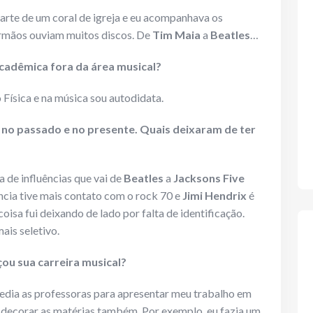
arte de um coral de igreja e eu acompanhava os
rmãos ouviam muitos discos. De
Tim Maia
a
Beatles
…
cadêmica fora da área musical?
 Física e na música sou autodidata.
s no passado e no presente. Quais deixaram de ter
de influências que vai de
Beatles
a
Jacksons Five
ência tive mais contato com o rock 70 e
Jimi Hendrix
é
coisa fui deixando de lado por falta de identificação.
ais seletivo.
u sua carreira musical?
edia as professoras para apresentar meu trabalho em
 decorar as matérias também. Por exemplo, eu fazia um