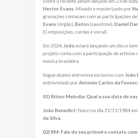
Sobre o recente álbum lançado em 23 de out
Hector Evans
. Mixado e masterizado por
Na
gravações contaram com as participações de
Evans
(órgão),
Beton
(saxofone),
Daniel Da
(Composições, cordas e vocal).
Em 2024,
João
estará lançando um disco tem
projeto conta com a participação de artistas
música brasileira.
Segue abaixo entrevista exclusivo com
João 
entrevistado por
Antonio Carlos da Fonse
01) Ritmo Melodia: Qual a sua data de nas
João Benedict:
Nasci no dia 21/11/1984 e
da Silva.
02) RM: Fale do seu primeiro contato com