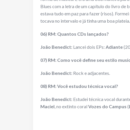
Blues com a letra de um capítulo do livro de b
estava tudo em paz para fazer (risos). Forme
tocava no intervalo e já tinha uma boa plateia.
06) RM: Quantos CDs lançados?
João Benedict:
Lancei dois EPs:
Adiante
(20
07) RM: Como você define seu estilo musi
João Benedict:
Rock e adjacentes.
08) RM: Você estudou técnica vocal?
João Benedict:
Estudei técnica vocal duran
Maciel
, no extinto coral
Vozes do Campus
(