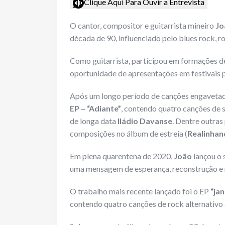
Clique Aqui Para Ouvir a Entrevista
O cantor, compositor e guitarrista mineiro
Jo
década de 90, influenciado pelo blues rock, r
Como guitarrista, participou em formações d
oportunidade de apresentações em festivais pe
Após um longo período de canções engaveta
EP – “Adiante”
, contendo quatro canções de 
de longa data
Iládio Davanse
. Dentre outras
composições no álbum de estreia (
Realinha
Em plena quarentena de 2020,
João
lançou o 
uma mensagem de esperança, reconstrução e 
O trabalho mais recente lançado foi o EP
“ja
contendo quatro canções de rock alternativo à