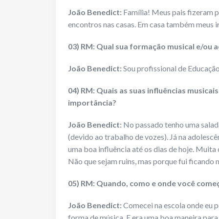
João Benedict:
Família! Meus pais fizeram p
encontros nas casas. Em casa também meus i
03) RM: Qual sua formação musical e/ou a
João Benedict:
Sou profissional de Educação
04) RM: Quais as suas influências musicai
importância?
João Benedict:
No passado tenho uma salada 
(devido ao trabalho de vozes). Já na adolesc
uma boa influência até os dias de hoje. Muita 
Não que sejam ruins, mas porque fui ficando m
05) RM: Quando, como e onde você começo
João Benedict:
Comecei na escola onde eu p
forma de música. E era uma boa maneira para