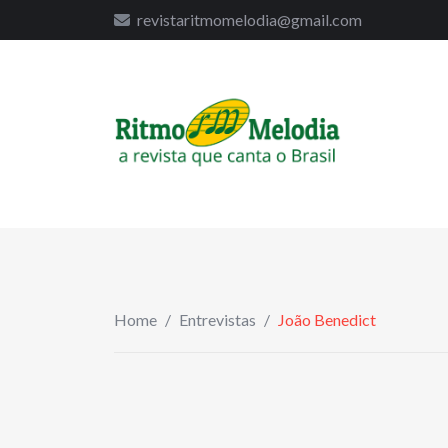
to
revistaritmomelodia@gmail.com
content
Home
/
Entrevistas
/
João Benedict