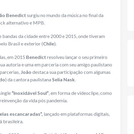
ão Benedict
surgiu no mundo da música no final da
ock alternativo e MPB.
e bandas da cidade entre 2000 e 2015, onde tiveram
lo Brasil e exterior (
Chile
).
das, em 2015
Benedict
resolveu lançar o seu primeiro
sua autoria e uma em parceria com seu amigo paulistano
 parcerias,
João
destaca sua participação com algumas
ndo
) da cantora paulistana
Selia Nask
.
single
“Inoxidável Soul”
, em forma de videoclipe, como
reinvenção da vida pós pandemia.
nelas escancaradas”,
lançado em plataformas digitais,
 brasileira.