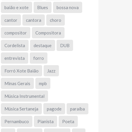
baião e xote
Blues
bossa nova
cantor
cantora
choro
compositor
Compositora
Cordelista
destaque
DUB
entrevista
forro
Forró Xote Baião
Jazz
Minas Gerais
mpb
Música Instrumental
Música Sertaneja
pagode
paraíba
Pernambuco
Pianista
Poeta